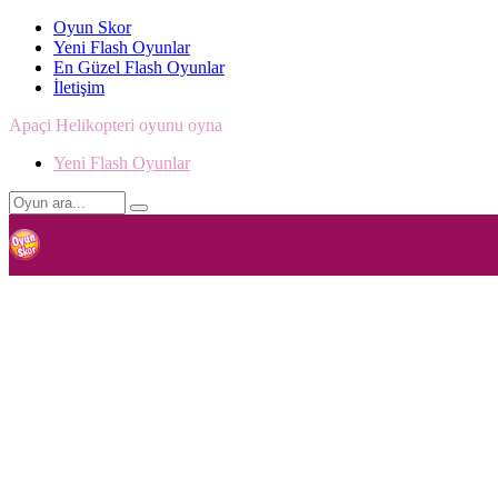
Oyun Skor
Yeni Flash Oyunlar
En Güzel Flash Oyunlar
İletişim
Apaçi Helikopteri oyunu oyna
Yeni Flash Oyunlar