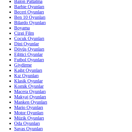
Balon Patlatma
Barbie Oyunları
Beceri Oyunları
Ben 10 Oyunları
Bilardo Oyunları
Boyama
Çizgi Film
Çocuk Oyunları
Dini Oyunlar
Dövüş Oyunları
Eğitici Oyunlar
Futbol Oyunları
Giydirme
Kağıt Oyunları
Kız Oyunları
Klasik Oyunlar
Komik Oyunlar
Macera Oyunları
Makyaj Oyunları
Manken Oyunları
Mario Oyunları
Motor Oyunları
Müzik Oyunları
Oda Oyunları
Savas Oyunları