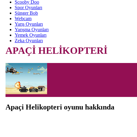
Scooby Doo
Spor Oyunları
Sünger Bob
Webcam
Yarış Oyunları
Yarışma Oyunları
Yemek Oyunları
Zeka Oyunları
APAÇİ HELİKOPTERİ
Apaçi Helikopteri oyunu hakkında