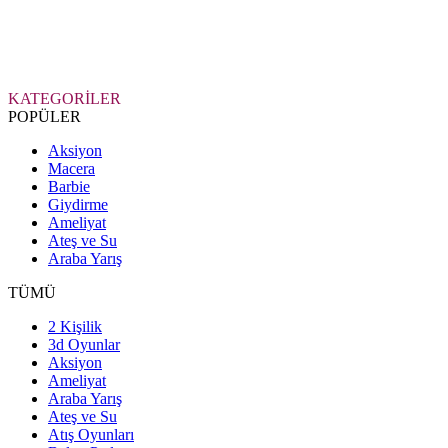
KATEGORİLER
POPÜLER
Aksiyon
Macera
Barbie
Giydirme
Ameliyat
Ateş ve Su
Araba Yarış
TÜMÜ
2 Kişilik
3d Oyunlar
Aksiyon
Ameliyat
Araba Yarış
Ateş ve Su
Atış Oyunları