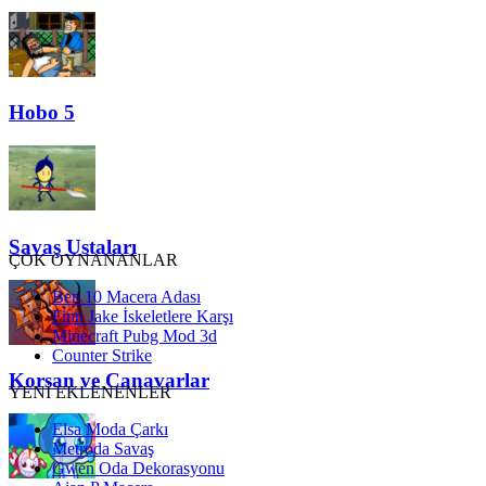
Hobo 5
Savaş Ustaları
ÇOK OYNANANLAR
Ben 10 Macera Adası
Finn Jake İskeletlere Karşı
Minecraft Pubg Mod 3d
Counter Strike
Korsan ve Canavarlar
YENİ EKLENENLER
Elsa Moda Çarkı
Metroda Savaş
Gwen Oda Dekorasyonu