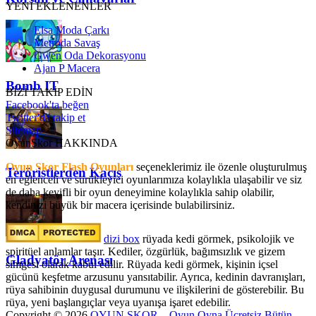
YENİ EKLENENLER
Elsa Moda Çarkı
Metroda Savaş
Gwen Oda Dekorasyonu
Ajan P Macera
Bomb IT
BİZİ TAKİP EDİN
Facebook'ta beğen
Twitter'da takip et
Sitemap
OyunSkor HAKKINDA
Oyun Skor Flash Oyunları
seçeneklerimiz ile özenle oluşturulmuş
Teröristlerden Kaçış
en eğlenceli ve sürükleyici oyunlarımıza kolaylıkla ulaşabilir ve siz
de daha keyifli bir oyun deneyimine kolaylıkla sahip olabilir,
kendinizi büyük bir macera içerisinde bulabilirsiniz.
dizi box
rüyada kedi görmek​, psikolojik ve
spiritüel anlamlar taşır. Kediler, özgürlük, bağımsızlık ve gizem
Gladyatör Arenası
simgesi olarak kabul edilir. Rüyada kedi görmek, kişinin içsel
gücünü keşfetme arzusunu yansıtabilir. Ayrıca, kedinin davranışları,
rüya sahibinin duygusal durumunu ve ilişkilerini de gösterebilir. Bu
rüya, yeni başlangıçlar veya uyanışa işaret edebilir.
Copyright © 2026
OYUN SKOR – Oyun Oyna Ücretsiz Bütün