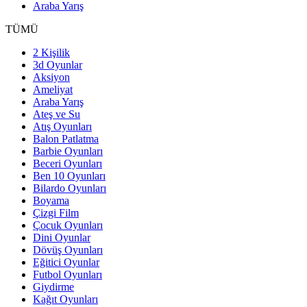
Araba Yarış
TÜMÜ
2 Kişilik
3d Oyunlar
Aksiyon
Ameliyat
Araba Yarış
Ateş ve Su
Atış Oyunları
Balon Patlatma
Barbie Oyunları
Beceri Oyunları
Ben 10 Oyunları
Bilardo Oyunları
Boyama
Çizgi Film
Çocuk Oyunları
Dini Oyunlar
Dövüş Oyunları
Eğitici Oyunlar
Futbol Oyunları
Giydirme
Kağıt Oyunları