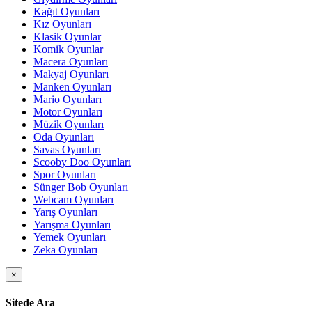
Kağıt Oyunları
Kız Oyunları
Klasik Oyunlar
Komik Oyunlar
Macera Oyunları
Makyaj Oyunları
Manken Oyunları
Mario Oyunları
Motor Oyunları
Müzik Oyunları
Oda Oyunları
Savas Oyunları
Scooby Doo Oyunları
Spor Oyunları
Sünger Bob Oyunları
Webcam Oyunları
Yarış Oyunları
Yarışma Oyunları
Yemek Oyunları
Zeka Oyunları
×
Sitede Ara