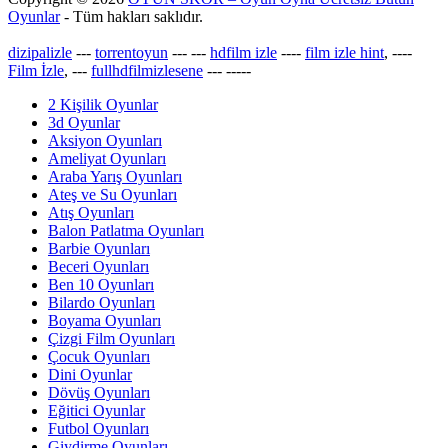
Oyunlar
- Tüm hakları saklıdır.
dizipalizle
---
torrentoyun
---
---
hdfilm izle
----
film izle hint
, ----
Film İzle
, ---
fullhdfilmizlesene
---
-----
2 Kişilik Oyunlar
3d Oyunlar
Aksiyon Oyunları
Ameliyat Oyunları
Araba Yarış Oyunları
Ateş ve Su Oyunları
Atış Oyunları
Balon Patlatma Oyunları
Barbie Oyunları
Beceri Oyunları
Ben 10 Oyunları
Bilardo Oyunları
Boyama Oyunları
Çizgi Film Oyunları
Çocuk Oyunları
Dini Oyunlar
Dövüş Oyunları
Eğitici Oyunlar
Futbol Oyunları
Giydirme Oyunları