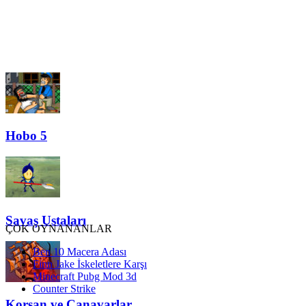
Hobo 5
Savaş Ustaları
ÇOK OYNANANLAR
Ben 10 Macera Adası
Finn Jake İskeletlere Karşı
Minecraft Pubg Mod 3d
Counter Strike
Korsan ve Canavarlar