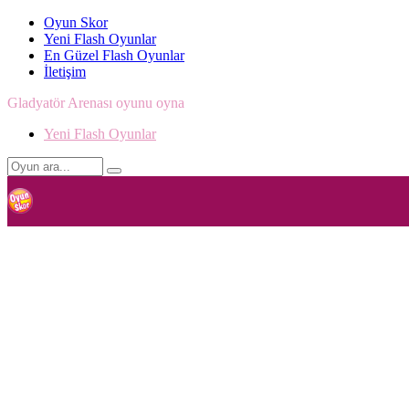
Oyun Skor
Yeni Flash Oyunlar
En Güzel Flash Oyunlar
İletişim
Gladyatör Arenası oyunu oyna
Yeni Flash Oyunlar