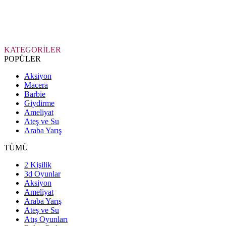
KATEGORİLER
POPÜLER
Aksiyon
Macera
Barbie
Giydirme
Ameliyat
Ateş ve Su
Araba Yarış
TÜMÜ
2 Kişilik
3d Oyunlar
Aksiyon
Ameliyat
Araba Yarış
Ateş ve Su
Atış Oyunları