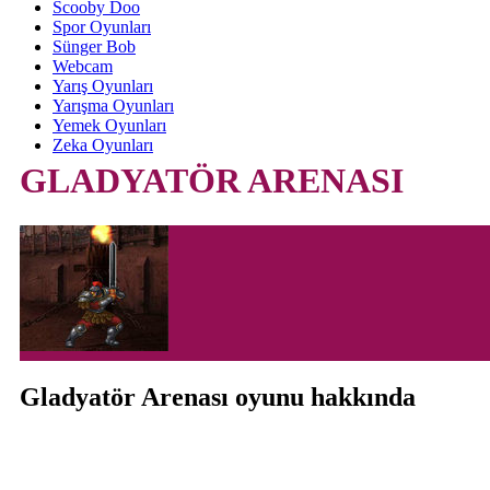
Scooby Doo
Spor Oyunları
Sünger Bob
Webcam
Yarış Oyunları
Yarışma Oyunları
Yemek Oyunları
Zeka Oyunları
GLADYATÖR ARENASI
Gladyatör Arenası oyunu hakkında