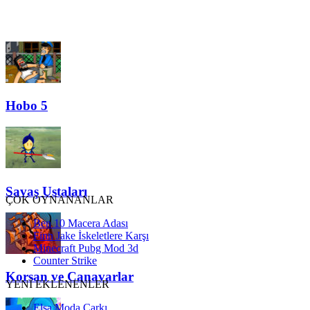
Hobo 5
Savaş Ustaları
ÇOK OYNANANLAR
Ben 10 Macera Adası
Finn Jake İskeletlere Karşı
Minecraft Pubg Mod 3d
Counter Strike
Korsan ve Canavarlar
YENİ EKLENENLER
Elsa Moda Çarkı