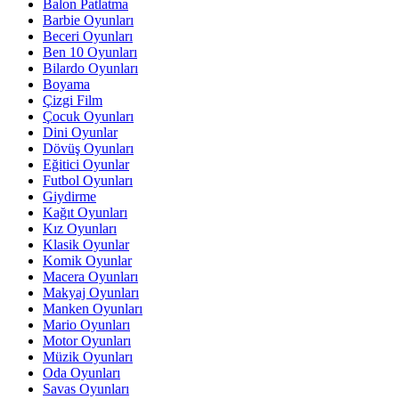
Balon Patlatma
Barbie Oyunları
Beceri Oyunları
Ben 10 Oyunları
Bilardo Oyunları
Boyama
Çizgi Film
Çocuk Oyunları
Dini Oyunlar
Dövüş Oyunları
Eğitici Oyunlar
Futbol Oyunları
Giydirme
Kağıt Oyunları
Kız Oyunları
Klasik Oyunlar
Komik Oyunlar
Macera Oyunları
Makyaj Oyunları
Manken Oyunları
Mario Oyunları
Motor Oyunları
Müzik Oyunları
Oda Oyunları
Savas Oyunları