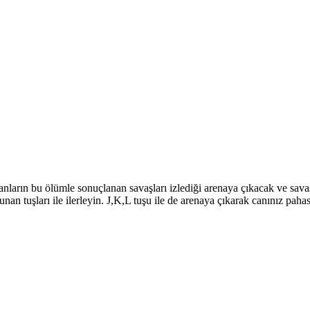
nsanların bu ölümle sonuçlanan savaşları izlediği arenaya çıkacak ve s
unan tuşları ile ilerleyin. J,K,L tuşu ile de arenaya çıkarak canınız pa