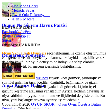
Elsa Moda Çarkı
Metroda Savaş
Gwen Oda Dekorasyonu
Ajan P Macera
Bugün Ne Giysem Havuz Partisi
BİZİ TAKİP EDİN
Facebook'ta beğen
Twitter'da takip et
Sitemap
OyunSkor HAKKINDA
Oyun Skor Flash Oyunları
seçeneklerimiz ile özenle oluşturulmuş
Rengarenk Prensesler
en eğlenceli ve sürükleyici oyunlarımıza kolaylıkla ulaşabilir ve siz
de daha keyifli bir oyun deneyimine kolaylıkla sahip olabilir,
kendinizi büyük bir macera içerisinde bulabilirsiniz.
dizi box
rüyada kedi görmek​, psikolojik ve
spiritüel anlamlar taşır. Kediler, özgürlük, bağımsızlık ve gizem
Anna Kırmızı Halıda
simgesi olarak kabul edilir. Rüyada kedi görmek, kişinin içsel
gücünü keşfetme arzusunu yansıtabilir. Ayrıca, kedinin davranışları,
rüya sahibinin duygusal durumunu ve ilişkilerini de gösterebilir. Bu
rüya, yeni başlangıçlar veya uyanışa işaret edebilir.
Copyright © 2026
OYUN SKOR – Oyun Oyna Ücretsiz Bütün
Oyunlar
- Tüm hakları saklıdır.