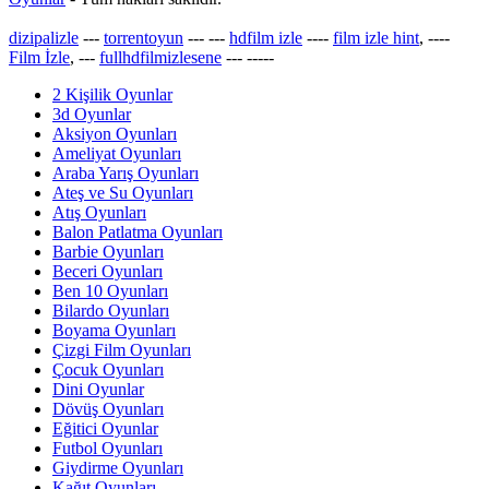
dizipalizle
---
torrentoyun
---
---
hdfilm izle
----
film izle hint
, ----
Film İzle
, ---
fullhdfilmizlesene
---
-----
2 Kişilik Oyunlar
3d Oyunlar
Aksiyon Oyunları
Ameliyat Oyunları
Araba Yarış Oyunları
Ateş ve Su Oyunları
Atış Oyunları
Balon Patlatma Oyunları
Barbie Oyunları
Beceri Oyunları
Ben 10 Oyunları
Bilardo Oyunları
Boyama Oyunları
Çizgi Film Oyunları
Çocuk Oyunları
Dini Oyunlar
Dövüş Oyunları
Eğitici Oyunlar
Futbol Oyunları
Giydirme Oyunları
Kağıt Oyunları