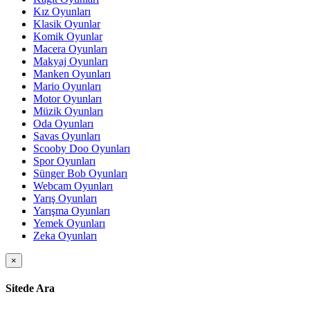
Kız Oyunları
Klasik Oyunlar
Komik Oyunlar
Macera Oyunları
Makyaj Oyunları
Manken Oyunları
Mario Oyunları
Motor Oyunları
Müzik Oyunları
Oda Oyunları
Savas Oyunları
Scooby Doo Oyunları
Spor Oyunları
Sünger Bob Oyunları
Webcam Oyunları
Yarış Oyunları
Yarışma Oyunları
Yemek Oyunları
Zeka Oyunları
×
Sitede Ara