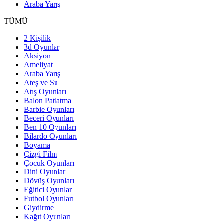
Araba Yarış
TÜMÜ
2 Kişilik
3d Oyunlar
Aksiyon
Ameliyat
Araba Yarış
Ateş ve Su
Atış Oyunları
Balon Patlatma
Barbie Oyunları
Beceri Oyunları
Ben 10 Oyunları
Bilardo Oyunları
Boyama
Çizgi Film
Çocuk Oyunları
Dini Oyunlar
Dövüş Oyunları
Eğitici Oyunlar
Futbol Oyunları
Giydirme
Kağıt Oyunları