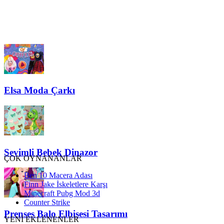
Elsa Moda Çarkı
Sevimli Bebek Dinazor
ÇOK OYNANANLAR
Ben 10 Macera Adası
Finn Jake İskeletlere Karşı
Minecraft Pubg Mod 3d
Counter Strike
Prenses Balo Elbisesi Tasarımı
YENİ EKLENENLER