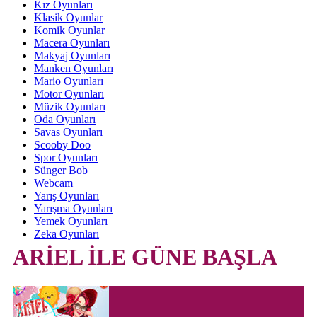
Kız Oyunları
Klasik Oyunlar
Komik Oyunlar
Macera Oyunları
Makyaj Oyunları
Manken Oyunları
Mario Oyunları
Motor Oyunları
Müzik Oyunları
Oda Oyunları
Savas Oyunları
Scooby Doo
Spor Oyunları
Sünger Bob
Webcam
Yarış Oyunları
Yarışma Oyunları
Yemek Oyunları
Zeka Oyunları
ARİEL İLE GÜNE BAŞLA