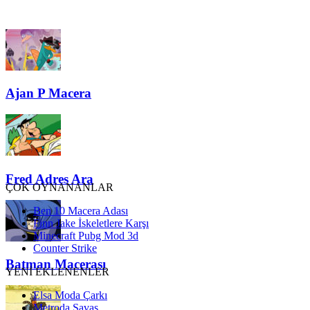
Ajan P Macera
Fred Adres Ara
ÇOK OYNANANLAR
Ben 10 Macera Adası
Finn Jake İskeletlere Karşı
Minecraft Pubg Mod 3d
Counter Strike
Batman Macerası
YENİ EKLENENLER
Elsa Moda Çarkı
Metroda Savaş