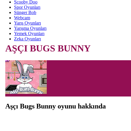
Scooby Doo
Spor Oyunları
Sünger Bob
Webcam
Yarış Oyunları
Yarışma Oyunları
Yemek Oyunları
Zeka Oyunları
AŞÇI BUGS BUNNY
Aşçı Bugs Bunny oyunu hakkında