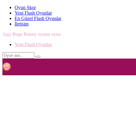
Oyun Skor
Yeni Flash Oyunlar
En Güzel Flash Oyunlar
İletişim
Aşçı Bugs Bunny oyunu oyna
Yeni Flash Oyunlar