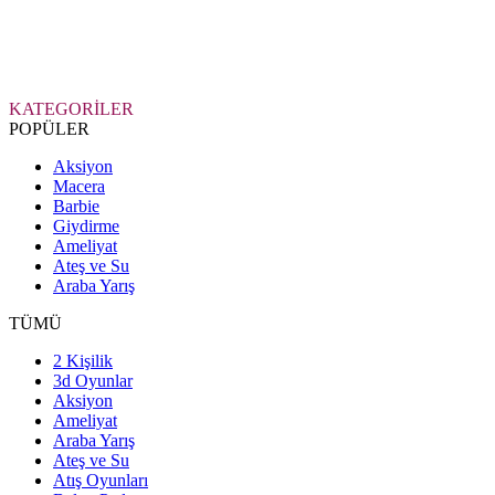
KATEGORİLER
POPÜLER
Aksiyon
Macera
Barbie
Giydirme
Ameliyat
Ateş ve Su
Araba Yarış
TÜMÜ
2 Kişilik
3d Oyunlar
Aksiyon
Ameliyat
Araba Yarış
Ateş ve Su
Atış Oyunları