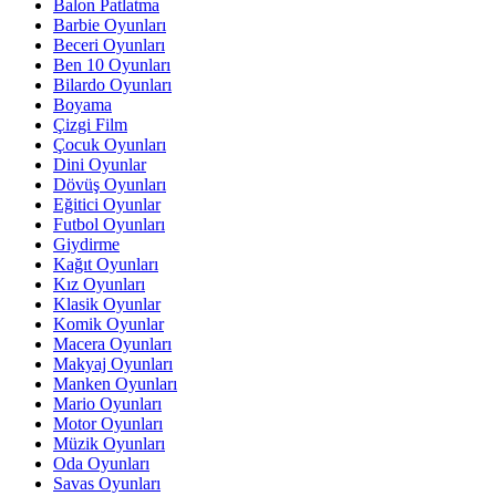
Balon Patlatma
Barbie Oyunları
Beceri Oyunları
Ben 10 Oyunları
Bilardo Oyunları
Boyama
Çizgi Film
Çocuk Oyunları
Dini Oyunlar
Dövüş Oyunları
Eğitici Oyunlar
Futbol Oyunları
Giydirme
Kağıt Oyunları
Kız Oyunları
Klasik Oyunlar
Komik Oyunlar
Macera Oyunları
Makyaj Oyunları
Manken Oyunları
Mario Oyunları
Motor Oyunları
Müzik Oyunları
Oda Oyunları
Savas Oyunları