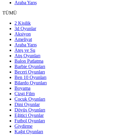
Araba Yarış
TÜMÜ
2 Kişilik
3d Oyunlar
Aksiyon
Ameliyat
Araba Yarış
Ateş ve Su
Atış Oyunları
Balon Patlatma
Barbie Oyunları
Beceri Oyunları
Ben 10 Oyunları
Bilardo Oyunları
Boyama
Çizgi Film
Çocuk Oyunları
Dini Oyunlar
Dövüş Oyunları
Eğitici Oyunlar
Futbol Oyunları
Giydirme
Kağıt Oyunları