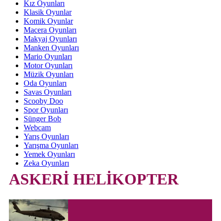
Kız Oyunları
Klasik Oyunlar
Komik Oyunlar
Macera Oyunları
Makyaj Oyunları
Manken Oyunları
Mario Oyunları
Motor Oyunları
Müzik Oyunları
Oda Oyunları
Savas Oyunları
Scooby Doo
Spor Oyunları
Sünger Bob
Webcam
Yarış Oyunları
Yarışma Oyunları
Yemek Oyunları
Zeka Oyunları
ASKERİ HELİKOPTER