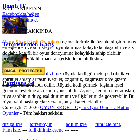
Bomb IT
BİZİ TAKİP EDİN
Facebook'ta beğen
Twitter'da takip et
Sitemap
OyunSkor HAKKINDA
Oyun Skor Flash Oyunları
seçeneklerimiz ile özenle oluşturulmuş
Teröristlerden Kaçış
en eğlenceli ve sürükleyici oyunlarımıza kolaylıkla ulaşabilir ve siz
de daha keyifli bir oyun deneyimine kolaylıkla sahip olabilir,
kendinizi büyük bir macera içerisinde bulabilirsiniz.
dizi box
rüyada kedi görmek​, psikolojik ve
spiritüel anlamlar taşır. Kediler, özgürlük, bağımsızlık ve gizem
Partisans 3d
simgesi olarak kabul edilir. Rüyada kedi görmek, kişinin içsel
gücünü keşfetme arzusunu yansıtabilir. Ayrıca, kedinin davranışları,
rüya sahibinin duygusal durumunu ve ilişkilerini de gösterebilir. Bu
rüya, yeni başlangıçlar veya uyanışa işaret edebilir.
Copyright © 2026
OYUN SKOR – Oyun Oyna Ücretsiz Bütün
Oyunlar
- Tüm hakları saklıdır.
dizipalizle
---
torrentoyun
---
---
hdfilm izle
----
film izle hint
, ----
Film İzle
, ---
fullhdfilmizlesene
---
-----