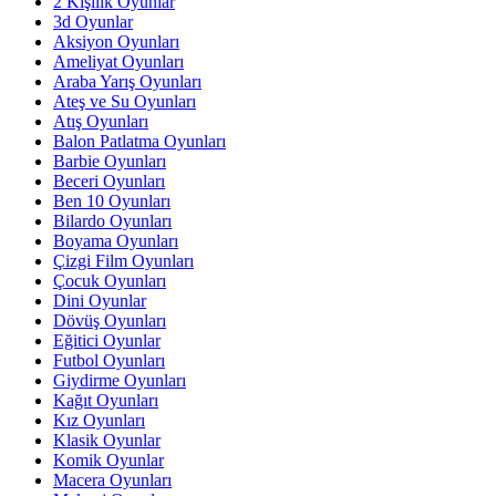
2 Kişilik Oyunlar
3d Oyunlar
Aksiyon Oyunları
Ameliyat Oyunları
Araba Yarış Oyunları
Ateş ve Su Oyunları
Atış Oyunları
Balon Patlatma Oyunları
Barbie Oyunları
Beceri Oyunları
Ben 10 Oyunları
Bilardo Oyunları
Boyama Oyunları
Çizgi Film Oyunları
Çocuk Oyunları
Dini Oyunlar
Dövüş Oyunları
Eğitici Oyunlar
Futbol Oyunları
Giydirme Oyunları
Kağıt Oyunları
Kız Oyunları
Klasik Oyunlar
Komik Oyunlar
Macera Oyunları