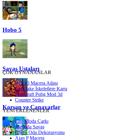
Hobo 5
Savaş Ustaları
ÇOK OYNANANLAR
Ben 10 Macera Adası
Finn Jake İskeletlere Karşı
Minecraft Pubg Mod 3d
Counter Strike
Korsan ve Canavarlar
YENİ EKLENENLER
Elsa Moda Çarkı
Metroda Savaş
Gwen Oda Dekorasyonu
Ajan P Macera