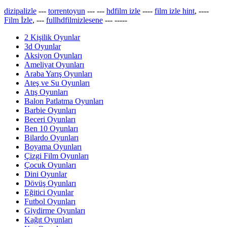
dizipalizle
---
torrentoyun
---
---
hdfilm izle
----
film izle hint
, ----
Film İzle
, ---
fullhdfilmizlesene
---
-----
2 Kişilik Oyunlar
3d Oyunlar
Aksiyon Oyunları
Ameliyat Oyunları
Araba Yarış Oyunları
Ateş ve Su Oyunları
Atış Oyunları
Balon Patlatma Oyunları
Barbie Oyunları
Beceri Oyunları
Ben 10 Oyunları
Bilardo Oyunları
Boyama Oyunları
Çizgi Film Oyunları
Çocuk Oyunları
Dini Oyunlar
Dövüş Oyunları
Eğitici Oyunlar
Futbol Oyunları
Giydirme Oyunları
Kağıt Oyunları