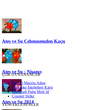
Ateş ve Su Cehennemden Kaçış
Ateş ve Su : Nişancı
ÇOK OYNANANLAR
Ben 10 Macera Adası
Finn Jake İskeletlere Karşı
Minecraft Pubg Mod 3d
Counter Strike
Ateş ve Su 2014
YENİ EKLENENLER