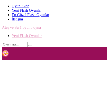
Oyun Skor
Yeni Flash Oyunlar
En Güzel Flash Oyunlar
İletişim
Ateş ve Su 1 oyunu oyna
Yeni Flash Oyunlar