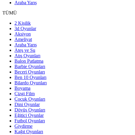
Araba Yarış
TÜMÜ
2 Kişilik
3d Oyunlar
Aksiyon
Ameliyat
Araba Yarış
Ateş ve Su
Atış Oyunları
Balon Patlatma
Barbie Oyunları
Beceri Oyunları
Ben 10 Oyunları
Bilardo Oyunları
Boyama
Çizgi Film
Çocuk Oyunları
Dini Oyunlar
Dövüş Oyunları
Eğitici Oyunlar
Futbol Oyunları
Giydirme
Kağıt Oyunları