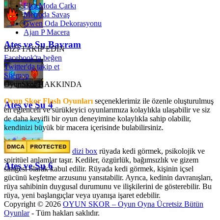
Elsa Moda Çarkı
Metroda Savaş
Gwen Oda Dekorasyonu
Ajan P Macera
Ateş ve Su Bayram
BİZİ TAKİP EDİN
Facebook'ta beğen
Twitter'da takip et
Sitemap
OyunSkor HAKKINDA
Oyun Skor Flash Oyunları
seçeneklerimiz ile özenle oluşturulmuş
Ateş ve Su 4
en eğlenceli ve sürükleyici oyunlarımıza kolaylıkla ulaşabilir ve siz
de daha keyifli bir oyun deneyimine kolaylıkla sahip olabilir,
kendinizi büyük bir macera içerisinde bulabilirsiniz.
dizi box
rüyada kedi görmek​, psikolojik ve
spiritüel anlamlar taşır. Kediler, özgürlük, bağımsızlık ve gizem
Ateş ve Su 6
simgesi olarak kabul edilir. Rüyada kedi görmek, kişinin içsel
gücünü keşfetme arzusunu yansıtabilir. Ayrıca, kedinin davranışları,
rüya sahibinin duygusal durumunu ve ilişkilerini de gösterebilir. Bu
rüya, yeni başlangıçlar veya uyanışa işaret edebilir.
Copyright © 2026
OYUN SKOR – Oyun Oyna Ücretsiz Bütün
Oyunlar
- Tüm hakları saklıdır.