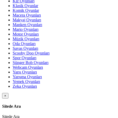
Kız Oyunları
Klasik Oyunlar
Komik Oyunlar
Macera Oyunları
Makyaj Oyunları
Manken Oyunları
Mario Oyunları
Motor Oyunları
Müzik Oyunları
Oda Oyunları
Savas Oyunları
Scooby Doo Oyunları
Spor Oyunları
Sünger Bob Oyunları
Webcam Oyunları
Yarış Oyunları
Yarışma Oyunları
Yemek Oyunları
Zeka Oyunları
×
Sitede Ara
Sitede Ara