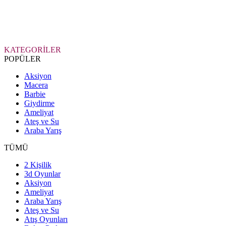
KATEGORİLER
POPÜLER
Aksiyon
Macera
Barbie
Giydirme
Ameliyat
Ateş ve Su
Araba Yarış
TÜMÜ
2 Kişilik
3d Oyunlar
Aksiyon
Ameliyat
Araba Yarış
Ateş ve Su
Atış Oyunları