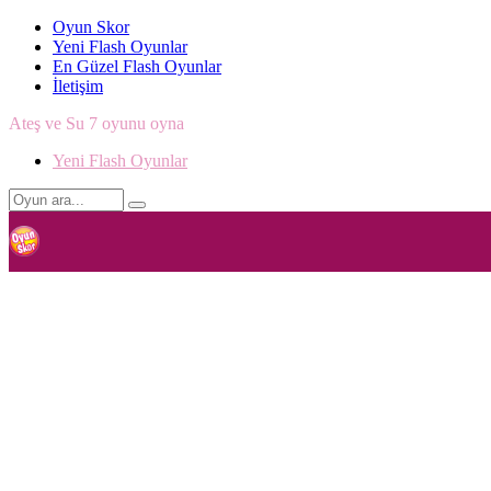
Oyun Skor
Yeni Flash Oyunlar
En Güzel Flash Oyunlar
İletişim
Ateş ve Su 7 oyunu oyna
Yeni Flash Oyunlar