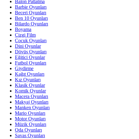
Balon Patlatma
Barbie Oyunları
Beceri Oyunları
Ben 10 Oyunları
Bilardo Oyunları
Boyama
Çizgi Film
Çocuk Oyunları
Dini Oyunlar
Dövüş Oyunları
Eğitici Oyunlar
Futbol Oyunları
Giydirme
Kağıt Oyunları
Kız Oyunları
Klasik Oyunlar
Komik Oyunlar
Macera Oyunları
Makyaj Oyunları
Manken Oyunları
Mario Oyunları
Motor Oyunları
Müzik Oyunları
Oda Oyunları
Savas Oyunları