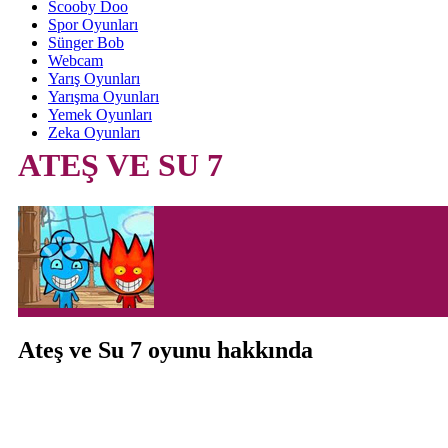
Scooby Doo
Spor Oyunları
Sünger Bob
Webcam
Yarış Oyunları
Yarışma Oyunları
Yemek Oyunları
Zeka Oyunları
ATEŞ VE SU 7
Ateş ve Su 7 oyunu hakkında