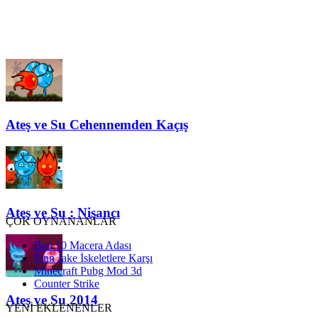
Ateş ve Su Cehennemden Kaçış
Ateş ve Su : Nişancı
ÇOK OYNANANLAR
Ben 10 Macera Adası
Finn Jake İskeletlere Karşı
Minecraft Pubg Mod 3d
Counter Strike
Ateş ve Su 2014
YENİ EKLENENLER