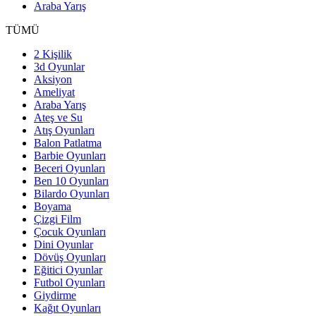
Araba Yarış
TÜMÜ
2 Kişilik
3d Oyunlar
Aksiyon
Ameliyat
Araba Yarış
Ateş ve Su
Atış Oyunları
Balon Patlatma
Barbie Oyunları
Beceri Oyunları
Ben 10 Oyunları
Bilardo Oyunları
Boyama
Çizgi Film
Çocuk Oyunları
Dini Oyunlar
Dövüş Oyunları
Eğitici Oyunlar
Futbol Oyunları
Giydirme
Kağıt Oyunları