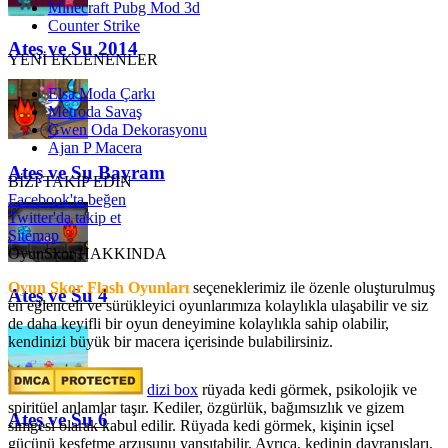
Minecraft Pubg Mod 3d
Counter Strike
Ateş ve Su 2014
YENİ EKLENENLER
Elsa Moda Çarkı
Metroda Savaş
Gwen Oda Dekorasyonu
Ajan P Macera
Ateş ve Su Bayram
BİZİ TAKİP EDİN
Facebook'ta beğen
Twitter'da takip et
Sitemap
OyunSkor HAKKINDA
Oyun Skor Flash Oyunları
seçeneklerimiz ile özenle oluşturulmuş
Ateş ve Su 4
en eğlenceli ve sürükleyici oyunlarımıza kolaylıkla ulaşabilir ve siz
de daha keyifli bir oyun deneyimine kolaylıkla sahip olabilir,
kendinizi büyük bir macera içerisinde bulabilirsiniz.
dizi box
rüyada kedi görmek​, psikolojik ve
spiritüel anlamlar taşır. Kediler, özgürlük, bağımsızlık ve gizem
Ateş ve Su 6
simgesi olarak kabul edilir. Rüyada kedi görmek, kişinin içsel
gücünü keşfetme arzusunu yansıtabilir. Ayrıca, kedinin davranışları,