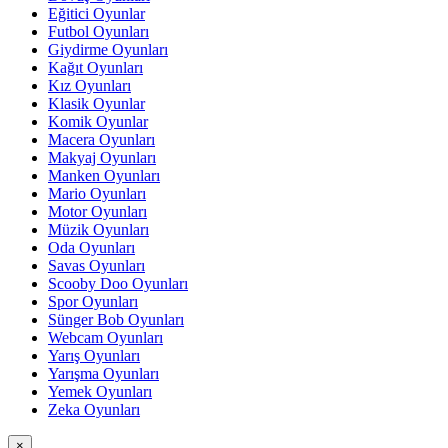
Eğitici Oyunlar
Futbol Oyunları
Giydirme Oyunları
Kağıt Oyunları
Kız Oyunları
Klasik Oyunlar
Komik Oyunlar
Macera Oyunları
Makyaj Oyunları
Manken Oyunları
Mario Oyunları
Motor Oyunları
Müzik Oyunları
Oda Oyunları
Savas Oyunları
Scooby Doo Oyunları
Spor Oyunları
Sünger Bob Oyunları
Webcam Oyunları
Yarış Oyunları
Yarışma Oyunları
Yemek Oyunları
Zeka Oyunları
×