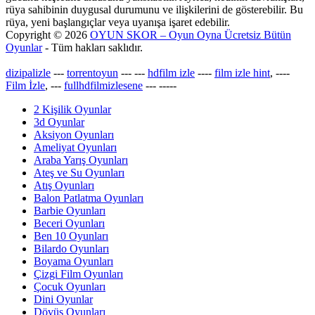
rüya sahibinin duygusal durumunu ve ilişkilerini de gösterebilir. Bu
rüya, yeni başlangıçlar veya uyanışa işaret edebilir.
Copyright © 2026
OYUN SKOR – Oyun Oyna Ücretsiz Bütün
Oyunlar
- Tüm hakları saklıdır.
dizipalizle
---
torrentoyun
---
---
hdfilm izle
----
film izle hint
, ----
Film İzle
, ---
fullhdfilmizlesene
---
-----
2 Kişilik Oyunlar
3d Oyunlar
Aksiyon Oyunları
Ameliyat Oyunları
Araba Yarış Oyunları
Ateş ve Su Oyunları
Atış Oyunları
Balon Patlatma Oyunları
Barbie Oyunları
Beceri Oyunları
Ben 10 Oyunları
Bilardo Oyunları
Boyama Oyunları
Çizgi Film Oyunları
Çocuk Oyunları
Dini Oyunlar
Dövüş Oyunları