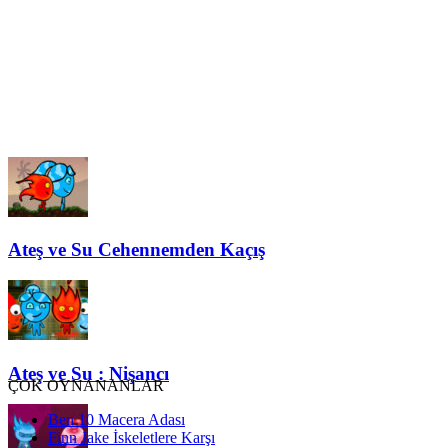
Ateş ve Su Cehennemden Kaçış
Ateş ve Su : Nişancı
ÇOK OYNANANLAR
Ben 10 Macera Adası
Finn Jake İskeletlere Karşı