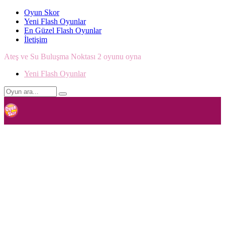
Oyun Skor
Yeni Flash Oyunlar
En Güzel Flash Oyunlar
İletişim
Ateş ve Su Buluşma Noktası 2 oyunu oyna
Yeni Flash Oyunlar