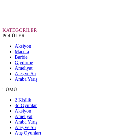
KATEGORİLER
POPÜLER
Aksiyon
Macera
Barbie
Giydirme
Ameliyat
Ateş ve Su
Araba Yarış
TÜMÜ
2 Kişilik
3d Oyunlar
Aksiyon
Ameliyat
Araba Yarış
Ateş ve Su
Atış Oyunları