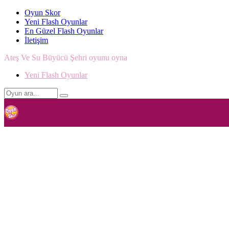
Oyun Skor
Yeni Flash Oyunlar
En Güzel Flash Oyunlar
İletişim
Ateş Ve Su Büyücü Şehri oyunu oyna
Yeni Flash Oyunlar