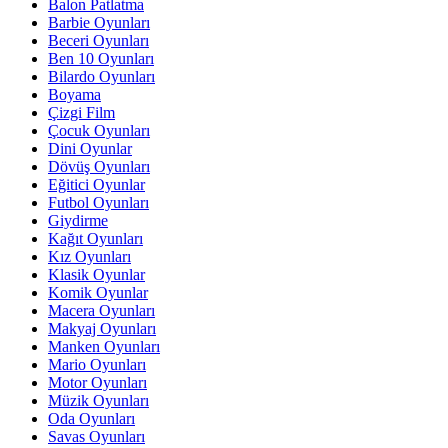
Balon Patlatma
Barbie Oyunları
Beceri Oyunları
Ben 10 Oyunları
Bilardo Oyunları
Boyama
Çizgi Film
Çocuk Oyunları
Dini Oyunlar
Dövüş Oyunları
Eğitici Oyunlar
Futbol Oyunları
Giydirme
Kağıt Oyunları
Kız Oyunları
Klasik Oyunlar
Komik Oyunlar
Macera Oyunları
Makyaj Oyunları
Manken Oyunları
Mario Oyunları
Motor Oyunları
Müzik Oyunları
Oda Oyunları
Savas Oyunları