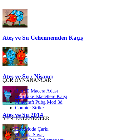
Ateş ve Su Cehennemden Kaçış
Ateş ve Su : Nişancı
ÇOK OYNANANLAR
Ben 10 Macera Adası
Finn Jake İskeletlere Karşı
Minecraft Pubg Mod 3d
Counter Strike
Ateş ve Su 2014
YENİ EKLENENLER
Elsa Moda Çarkı
Metroda Savaş