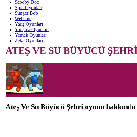
Scooby Doo
Spor Oyunları
Sünger Bob
Webcam
Yarış Oyunları
Yarışma Oyunları
Yemek Oyunları
Zeka Oyunları
ATEŞ VE SU BÜYÜCÜ ŞEHR
Ateş Ve Su Büyücü Şehri oyunu hakkında