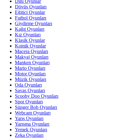
Dini Oyunlar
Dövüş Oyunları
Eğitici Oyunlar
Futbol Oyunları
Giydirme Oyunları
Kağıt Oyunları
Kız Oyunları
Klasik Oyunlar
Komik Oyunlar
Macera Oyunları
Makyaj Oyunları
Manken Oyunları
Mario Oyunları
Motor Oyunları
Müzik Oyunları
Oda Oyunları
Savas Oyunları
Scooby Doo Oyunları
Spor Oyunları
Sünger Bob Oyunları
Webcam Oyunları
Yarış Oyunları
Yarışma Oyunları
Yemek Oyunları
Zeka Oyunları