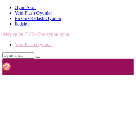
Oyun Skor
Yeni Flash Oyunlar
En Güzel Flash Oyunlar
İletişim
Ateş ve Su TicTacToe oyunu oyna
Yeni Flash Oyunlar