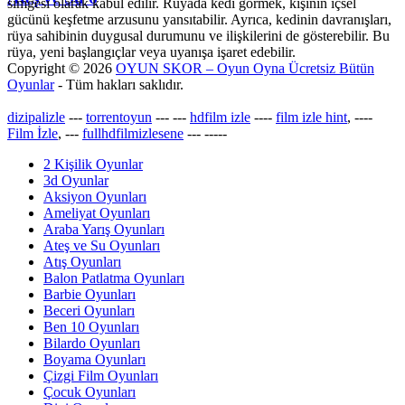
simgesi olarak kabul edilir. Rüyada kedi görmek, kişinin içsel
gücünü keşfetme arzusunu yansıtabilir. Ayrıca, kedinin davranışları,
rüya sahibinin duygusal durumunu ve ilişkilerini de gösterebilir. Bu
rüya, yeni başlangıçlar veya uyanışa işaret edebilir.
Copyright © 2026
OYUN SKOR – Oyun Oyna Ücretsiz Bütün
Oyunlar
- Tüm hakları saklıdır.
dizipalizle
---
torrentoyun
---
---
hdfilm izle
----
film izle hint
, ----
Film İzle
, ---
fullhdfilmizlesene
---
-----
2 Kişilik Oyunlar
3d Oyunlar
Aksiyon Oyunları
Ameliyat Oyunları
Araba Yarış Oyunları
Ateş ve Su Oyunları
Atış Oyunları
Balon Patlatma Oyunları
Barbie Oyunları
Beceri Oyunları
Ben 10 Oyunları
Bilardo Oyunları
Boyama Oyunları
Çizgi Film Oyunları
Çocuk Oyunları