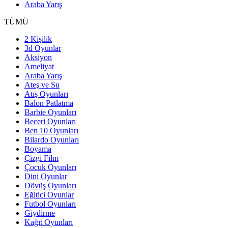
Araba Yarış
TÜMÜ
2 Kişilik
3d Oyunlar
Aksiyon
Ameliyat
Araba Yarış
Ateş ve Su
Atış Oyunları
Balon Patlatma
Barbie Oyunları
Beceri Oyunları
Ben 10 Oyunları
Bilardo Oyunları
Boyama
Çizgi Film
Çocuk Oyunları
Dini Oyunlar
Dövüş Oyunları
Eğitici Oyunlar
Futbol Oyunları
Giydirme
Kağıt Oyunları