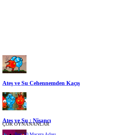
Ateş ve Su Cehennemden Kaçış
Ateş ve Su : Nişancı
ÇOK OYNANANLAR
Ben 10 Macera Adası