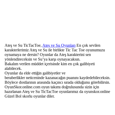
Ateş ve Su TicTacToe,
Ateş ve Su Oyunları
En çok sevilen
karakterlerimiz Ateş ve Su ile birlikte Tic Tac Toe oyunumuzu
oynamaya ne dersin? Oyunlar da Ateş karakterini sen
yönlendireceksin ve Su’ya karşı oynayacaksın.
Bakalım verilen müddet içerisinde kim en çok galibiyeti
alabilecek.
Oyunlar da elde ettiğin galibiyetler ve
beraberlikler neticeninde kazanacağın puanını kaydedebileceksin.
Böylece dostlarının arasında kaçıncı sırada olduğunu görebilirsin.
OyunSkor.online.com oyun takımı doğrulusunda sizin için
hazırlanan Ateş ve Su TicTacToe oyunlarımız da oyunskor.online
Güzel Bol skorlu oyunlar diler.