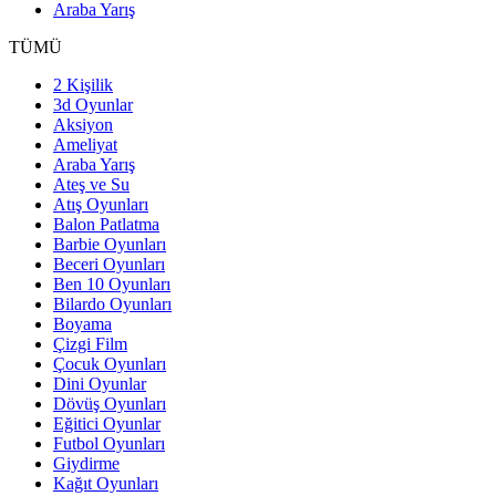
Araba Yarış
TÜMÜ
2 Kişilik
3d Oyunlar
Aksiyon
Ameliyat
Araba Yarış
Ateş ve Su
Atış Oyunları
Balon Patlatma
Barbie Oyunları
Beceri Oyunları
Ben 10 Oyunları
Bilardo Oyunları
Boyama
Çizgi Film
Çocuk Oyunları
Dini Oyunlar
Dövüş Oyunları
Eğitici Oyunlar
Futbol Oyunları
Giydirme
Kağıt Oyunları