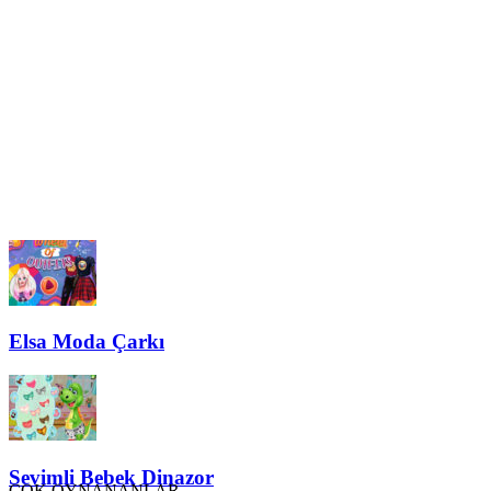
Elsa Moda Çarkı
Sevimli Bebek Dinazor
ÇOK OYNANANLAR