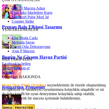
Ben 10 Macera Adası
Finn Jake İskeletlere Karşı
Minecraft Pubg Mod 3d
Counter Strike
Prenses Balo Elbisesi Tasarımı
YENİ EKLENENLER
Elsa Moda Çarkı
Metroda Savaş
Gwen Oda Dekorasyonu
Ajan P Macera
Bugün Ne Giysem Havuz Partisi
BİZİ TAKİP EDİN
Facebook'ta beğen
Twitter'da takip et
Sitemap
OyunSkor HAKKINDA
Oyun Skor Flash Oyunları
seçeneklerimiz ile özenle oluşturulmuş
Rengarenk Prensesler
en eğlenceli ve sürükleyici oyunlarımıza kolaylıkla ulaşabilir ve siz
de daha keyifli bir oyun deneyimine kolaylıkla sahip olabilir,
kendinizi büyük bir macera içerisinde bulabilirsiniz.