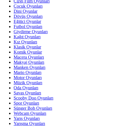
Çizgi Film Oyunları
Çocuk Oyunları
Dini Oyunlar
Dövüş Oyunları
Eğitici Oyunlar
Futbol Oyunları
Giydirme Oyunları
Kağıt Oyunları
Kız Oyunları
Klasik Oyunlar
Komik Oyunlar
Macera Oyunları
Makyaj Oyunları
Manken Oyunları
Mario Oyunları
Motor Oyunları
Müzik Oyunları
Oda Oyunları
Savas Oyunları
Scooby Doo Oyunları
Spor Oyunları
Sünger Bob Oyunları
Webcam Oyunları
Yarış Oyunları
Yarışma Oyunları