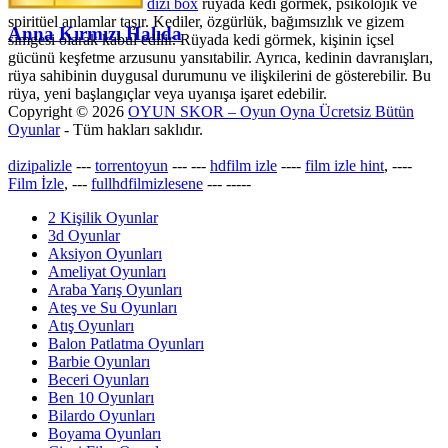
dizi box
rüyada kedi görmek​, psikolojik ve
spiritüel anlamlar taşır. Kediler, özgürlük, bağımsızlık ve gizem
Anna Kırmızı Halıda
simgesi olarak kabul edilir. Rüyada kedi görmek, kişinin içsel
gücünü keşfetme arzusunu yansıtabilir. Ayrıca, kedinin davranışları,
rüya sahibinin duygusal durumunu ve ilişkilerini de gösterebilir. Bu
rüya, yeni başlangıçlar veya uyanışa işaret edebilir.
Copyright © 2026
OYUN SKOR – Oyun Oyna Ücretsiz Bütün
Oyunlar
- Tüm hakları saklıdır.
dizipalizle
---
torrentoyun
---
---
hdfilm izle
----
film izle hint
, ----
Film İzle
, ---
fullhdfilmizlesene
---
-----
2 Kişilik Oyunlar
3d Oyunlar
Aksiyon Oyunları
Ameliyat Oyunları
Araba Yarış Oyunları
Ateş ve Su Oyunları
Atış Oyunları
Balon Patlatma Oyunları
Barbie Oyunları
Beceri Oyunları
Ben 10 Oyunları
Bilardo Oyunları
Boyama Oyunları