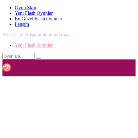
Oyun Skor
Yeni Flash Oyunlar
En Güzel Flash Oyunlar
İletişim
Avie: Cadılar Bayramı oyunu oyna
Yeni Flash Oyunlar