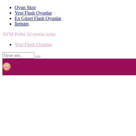
Oyun Skor
Yeni Flash Oyunlar
En Güzel Flash Oyunlar
İletişim
AVM Polisi 3d oyunu oyna
Yeni Flash Oyunlar