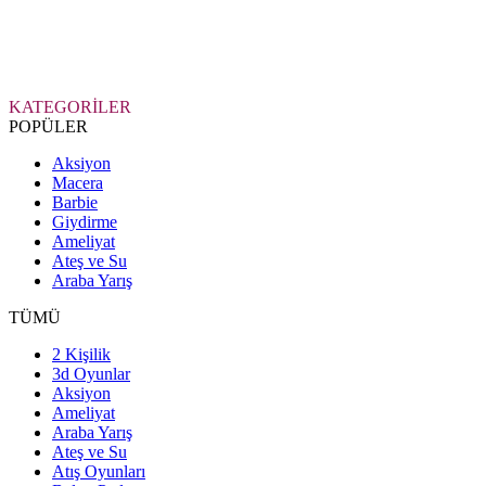
KATEGORİLER
POPÜLER
Aksiyon
Macera
Barbie
Giydirme
Ameliyat
Ateş ve Su
Araba Yarış
TÜMÜ
2 Kişilik
3d Oyunlar
Aksiyon
Ameliyat
Araba Yarış
Ateş ve Su
Atış Oyunları