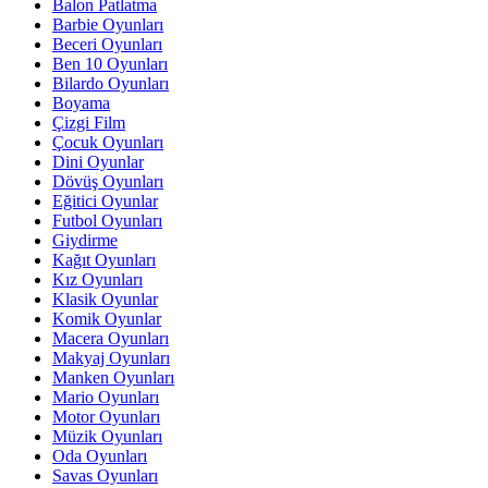
Balon Patlatma
Barbie Oyunları
Beceri Oyunları
Ben 10 Oyunları
Bilardo Oyunları
Boyama
Çizgi Film
Çocuk Oyunları
Dini Oyunlar
Dövüş Oyunları
Eğitici Oyunlar
Futbol Oyunları
Giydirme
Kağıt Oyunları
Kız Oyunları
Klasik Oyunlar
Komik Oyunlar
Macera Oyunları
Makyaj Oyunları
Manken Oyunları
Mario Oyunları
Motor Oyunları
Müzik Oyunları
Oda Oyunları
Savas Oyunları