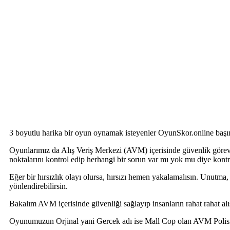
3 boyutlu harika bir oyun oynamak isteyenler OyunSkor.online başı
Oyunlarımız da Alış Veriş Merkezi (AVM) içerisinde güvenlik görevli
noktalarını kontrol edip herhangi bir sorun var mı yok mu diye kontr
Eğer bir hırsızlık olayı olursa, hırsızı hemen yakalamalısın. Unutm
yönlendirebilirsin.
Bakalım AVM içerisinde güvenliği sağlayıp insanların rahat rahat al
Oyunumuzun Orjinal yani Gercek adı ise Mall Cop olan AVM Polisi 