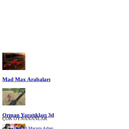
Mad Max Arabaları
Orman Yaratıkları 3d
ÇOK OYNANANLAR
Ben 10 Macera Adası