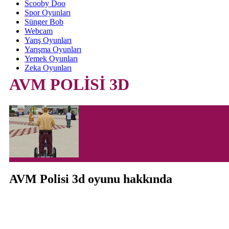
Scooby Doo
Spor Oyunları
Sünger Bob
Webcam
Yarış Oyunları
Yarışma Oyunları
Yemek Oyunları
Zeka Oyunları
AVM POLİSİ 3D
AVM Polisi 3d oyunu hakkında