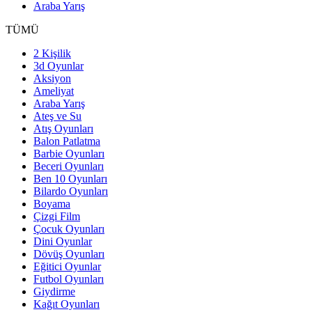
Araba Yarış
TÜMÜ
2 Kişilik
3d Oyunlar
Aksiyon
Ameliyat
Araba Yarış
Ateş ve Su
Atış Oyunları
Balon Patlatma
Barbie Oyunları
Beceri Oyunları
Ben 10 Oyunları
Bilardo Oyunları
Boyama
Çizgi Film
Çocuk Oyunları
Dini Oyunlar
Dövüş Oyunları
Eğitici Oyunlar
Futbol Oyunları
Giydirme
Kağıt Oyunları