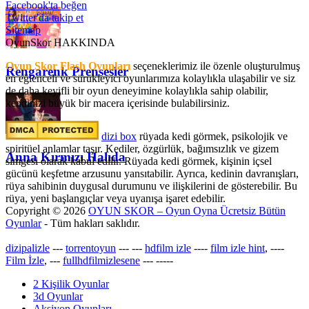
Facebook'ta beğen
Twitter'da takip et
Sitemap
OyunSkor HAKKINDA
Oyun Skor Flash Oyunları
seçeneklerimiz ile özenle oluşturulmuş
Rengarenk Prensesler
en eğlenceli ve sürükleyici oyunlarımıza kolaylıkla ulaşabilir ve siz
de daha keyifli bir oyun deneyimine kolaylıkla sahip olabilir,
kendinizi büyük bir macera içerisinde bulabilirsiniz.
dizi box
rüyada kedi görmek​, psikolojik ve
spiritüel anlamlar taşır. Kediler, özgürlük, bağımsızlık ve gizem
Anna Kırmızı Halıda
simgesi olarak kabul edilir. Rüyada kedi görmek, kişinin içsel
gücünü keşfetme arzusunu yansıtabilir. Ayrıca, kedinin davranışları,
rüya sahibinin duygusal durumunu ve ilişkilerini de gösterebilir. Bu
rüya, yeni başlangıçlar veya uyanışa işaret edebilir.
Copyright © 2026
OYUN SKOR – Oyun Oyna Ücretsiz Bütün
Oyunlar
- Tüm hakları saklıdır.
dizipalizle
---
torrentoyun
---
---
hdfilm izle
----
film izle hint
, ----
Film İzle
, ---
fullhdfilmizlesene
---
-----
2 Kişilik Oyunlar
3d Oyunlar
Aksiyon Oyunları