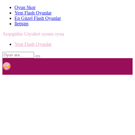
Oyun Skor
Yeni Flash Oyunlar
En Güzel Flash Oyunlar
İletişim
Ayşegülün Giysileri oyunu oyna
Yeni Flash Oyunlar