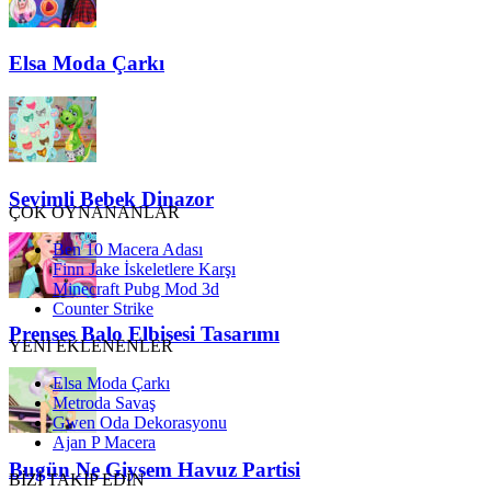
Elsa Moda Çarkı
Sevimli Bebek Dinazor
ÇOK OYNANANLAR
Ben 10 Macera Adası
Finn Jake İskeletlere Karşı
Minecraft Pubg Mod 3d
Counter Strike
Prenses Balo Elbisesi Tasarımı
YENİ EKLENENLER
Elsa Moda Çarkı
Metroda Savaş
Gwen Oda Dekorasyonu
Ajan P Macera
Bugün Ne Giysem Havuz Partisi
BİZİ TAKİP EDİN