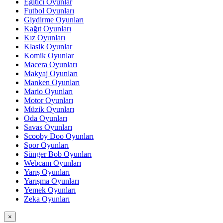
Eğitici Oyunlar
Futbol Oyunları
Giydirme Oyunları
Kağıt Oyunları
Kız Oyunları
Klasik Oyunlar
Komik Oyunlar
Macera Oyunları
Makyaj Oyunları
Manken Oyunları
Mario Oyunları
Motor Oyunları
Müzik Oyunları
Oda Oyunları
Savas Oyunları
Scooby Doo Oyunları
Spor Oyunları
Sünger Bob Oyunları
Webcam Oyunları
Yarış Oyunları
Yarışma Oyunları
Yemek Oyunları
Zeka Oyunları
×