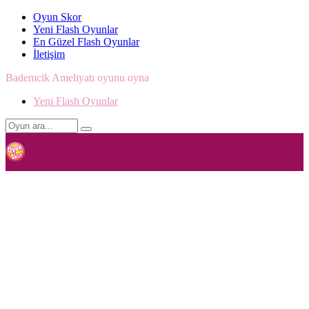
Oyun Skor
Yeni Flash Oyunlar
En Güzel Flash Oyunlar
İletişim
Bademcik Ameliyatı oyunu oyna
Yeni Flash Oyunlar