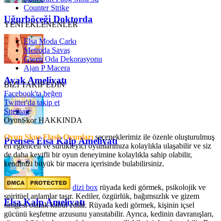
Counter Strike
Uğurböceği Doktorda
YENİ EKLENENLER
Elsa Moda Çarkı
Metroda Savaş
Gwen Oda Dekorasyonu
Ajan P Macera
Ayak Ameliyatı
BİZİ TAKİP EDİN
Facebook'ta beğen
Twitter'da takip et
Sitemap
OyunSkor HAKKINDA
Oyun Skor Flash Oyunları
seçeneklerimiz ile özenle oluşturulmuş
Prenses Elsa Kalp Ameliyatı
en eğlenceli ve sürükleyici oyunlarımıza kolaylıkla ulaşabilir ve siz
de daha keyifli bir oyun deneyimine kolaylıkla sahip olabilir,
kendinizi büyük bir macera içerisinde bulabilirsiniz.
dizi box
rüyada kedi görmek​, psikolojik ve
spiritüel anlamlar taşır. Kediler, özgürlük, bağımsızlık ve gizem
Elsa Kalp Ameliyatı
simgesi olarak kabul edilir. Rüyada kedi görmek, kişinin içsel
gücünü keşfetme arzusunu yansıtabilir. Ayrıca, kedinin davranışları,