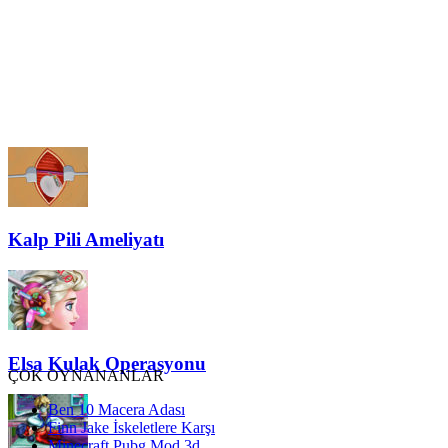
Kalp Pili Ameliyatı
Elsa Kulak Operasyonu
ÇOK OYNANANLAR
Ben 10 Macera Adası
Finn Jake İskeletlere Karşı
Minecraft Pubg Mod 3d