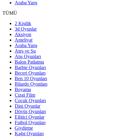
Araba Yarış
TÜMÜ
2 Kişilik
3d Oyunlar
Aksiyon
Ameliyat
Araba Yarış
Ateş ve Su
Atış Oyunları
Balon Patlatma
Barbie Oyunları
Beceri Oyunları
Ben 10 Oyunları
Bilardo Oyunları
Boyama
Çizgi Film
Çocuk Oyunları
Dini Oyunlar
Dövüş Oyunları
Eğitici Oyunlar
Futbol Oyunları
Giydirme
Kağıt Oyunları