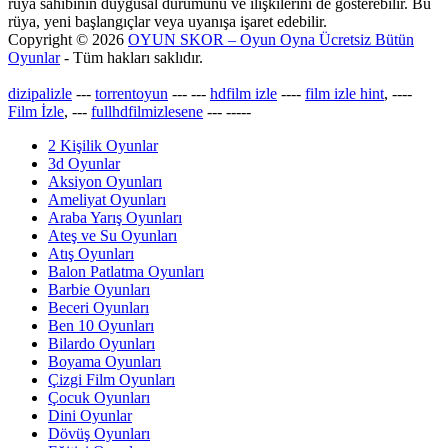
rüya sahibinin duygusal durumunu ve ilişkilerini de gösterebilir. Bu
rüya, yeni başlangıçlar veya uyanışa işaret edebilir.
Copyright © 2026
OYUN SKOR – Oyun Oyna Ücretsiz Bütün
Oyunlar
- Tüm hakları saklıdır.
dizipalizle
---
torrentoyun
---
---
hdfilm izle
----
film izle hint
, ----
Film İzle
, ---
fullhdfilmizlesene
---
-----
2 Kişilik Oyunlar
3d Oyunlar
Aksiyon Oyunları
Ameliyat Oyunları
Araba Yarış Oyunları
Ateş ve Su Oyunları
Atış Oyunları
Balon Patlatma Oyunları
Barbie Oyunları
Beceri Oyunları
Ben 10 Oyunları
Bilardo Oyunları
Boyama Oyunları
Çizgi Film Oyunları
Çocuk Oyunları
Dini Oyunlar
Dövüş Oyunları