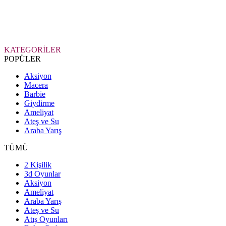
KATEGORİLER
POPÜLER
Aksiyon
Macera
Barbie
Giydirme
Ameliyat
Ateş ve Su
Araba Yarış
TÜMÜ
2 Kişilik
3d Oyunlar
Aksiyon
Ameliyat
Araba Yarış
Ateş ve Su
Atış Oyunları