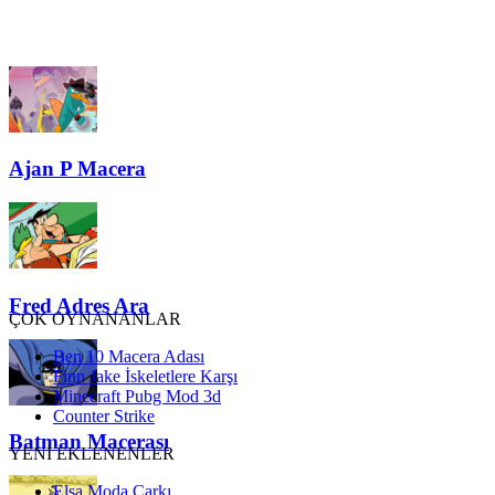
Ajan P Macera
Fred Adres Ara
ÇOK OYNANANLAR
Ben 10 Macera Adası
Finn Jake İskeletlere Karşı
Minecraft Pubg Mod 3d
Counter Strike
Batman Macerası
YENİ EKLENENLER
Elsa Moda Çarkı