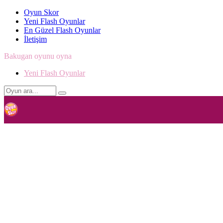
Oyun Skor
Yeni Flash Oyunlar
En Güzel Flash Oyunlar
İletişim
Bakugan oyunu oyna
Yeni Flash Oyunlar