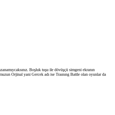
azanamıycaksınız. Boşluk tuşu ile dövüşçü simgeni ekranın
uzun Orjinal yani Gercek adı ise Traınıng Battle olan oyunlar da