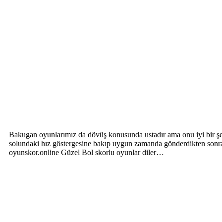
Bakugan oyunlarımız da dövüş konusunda ustadır ama onu iyi bir şe
solundaki hız göstergesine bakıp uygun zamanda gönderdikten sonra
oyunskor.online Güzel Bol skorlu oyunlar diler…