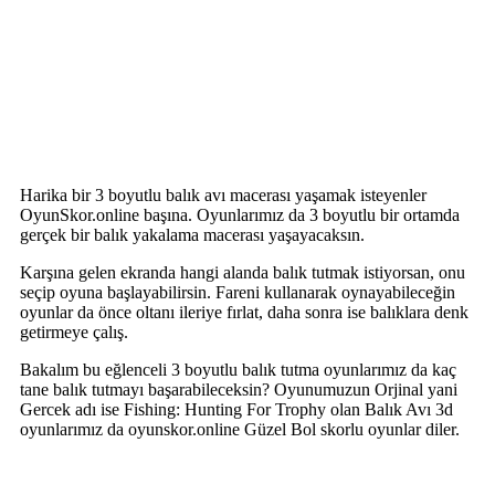
Harika bir 3 boyutlu balık avı macerası yaşamak isteyenler
OyunSkor.online başına. Oyunlarımız da 3 boyutlu bir ortamda
gerçek bir balık yakalama macerası yaşayacaksın.
Karşına gelen ekranda hangi alanda balık tutmak istiyorsan, onu
seçip oyuna başlayabilirsin. Fareni kullanarak oynayabileceğin
oyunlar da önce oltanı ileriye fırlat, daha sonra ise balıklara denk
getirmeye çalış.
Bakalım bu eğlenceli 3 boyutlu balık tutma oyunlarımız da kaç
tane balık tutmayı başarabileceksin? Oyunumuzun Orjinal yani
Gercek adı ise Fishing: Hunting For Trophy olan Balık Avı 3d
oyunlarımız da oyunskor.online Güzel Bol skorlu oyunlar diler.