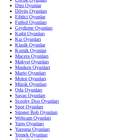
Dini Oyunlar
Dövüş Oyunları
Eğitici Oyunlar
Futbol Oyunları
Giydirme Oyunları
Kağıt Oyunları
Kız Oyunları
Klasik Oyunlar
Komik Oyunlar
Macera Oyunları
Makyaj Oyunları
Manken Oyunları
Mario Oyunları
Motor Oyunları
Müzik Oyunları
Oda Oyunları
Savas Oyunları
Scooby Doo Oyunları
Spor Oyunları
Sünger Bob Oyunları
Webcam Oyunları
Yarış Oyunları
Yarışma Oyunları
Yemek Oyunları