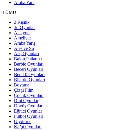
Araba Yarış
TÜMÜ
2 Kişilik
3d Oyunlar
Aksiyon
Ameliyat
Araba Yarış
Ateş ve Su
Atış Oyunları
Balon Patlatma
Barbie Oyunları
Beceri Oyunları
Ben 10 Oyunları
Bilardo Oyunları
Boyama
Çizgi Film
Çocuk Oyunları
Dini Oyunlar
Dövüş Oyunları
Eğitici Oyunlar
Futbol Oyunları
Giydirme
Kağıt Oyunları