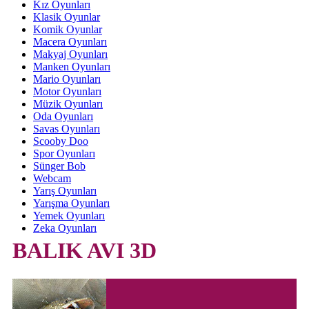
Kız Oyunları
Klasik Oyunlar
Komik Oyunlar
Macera Oyunları
Makyaj Oyunları
Manken Oyunları
Mario Oyunları
Motor Oyunları
Müzik Oyunları
Oda Oyunları
Savas Oyunları
Scooby Doo
Spor Oyunları
Sünger Bob
Webcam
Yarış Oyunları
Yarışma Oyunları
Yemek Oyunları
Zeka Oyunları
BALIK AVI 3D