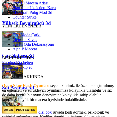
Ben 10 Macera Adası
Finn Jake İskeletlere Karşı
Minecraft Pubg Mod 3d
Counter Strike
Yüksek Beygirgücü 3d
YENİ EKLENENLER
Elsa Moda Çarkı
Metroda Savaş
Gwen Oda Dekorasyonu
Ajan P Macera
Çay Satıcısı 3d
BİZİ TAKİP EDİN
Facebook'ta beğen
Twitter'da takip et
Sitemap
OyunSkor HAKKINDA
Oyun Skor Flash Oyunları
seçeneklerimiz ile özenle oluşturulmuş
Süt Arabası 3d
en eğlenceli ve sürükleyici oyunlarımıza kolaylıkla ulaşabilir ve siz
de daha keyifli bir oyun deneyimine kolaylıkla sahip olabilir,
kendinizi büyük bir macera içerisinde bulabilirsiniz.
dizi box
rüyada kedi görmek​, psikolojik ve
spiritüel anlamlar taşır. Kediler, özgürlük, bağımsızlık ve gizem