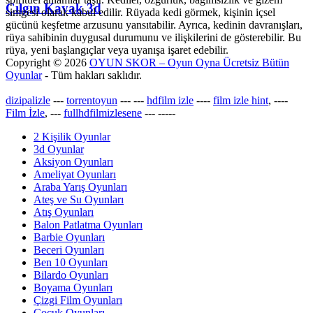
Çılgın Kayak 3d
simgesi olarak kabul edilir. Rüyada kedi görmek, kişinin içsel
gücünü keşfetme arzusunu yansıtabilir. Ayrıca, kedinin davranışları,
rüya sahibinin duygusal durumunu ve ilişkilerini de gösterebilir. Bu
rüya, yeni başlangıçlar veya uyanışa işaret edebilir.
Copyright © 2026
OYUN SKOR – Oyun Oyna Ücretsiz Bütün
Oyunlar
- Tüm hakları saklıdır.
dizipalizle
---
torrentoyun
---
---
hdfilm izle
----
film izle hint
, ----
Film İzle
, ---
fullhdfilmizlesene
---
-----
2 Kişilik Oyunlar
3d Oyunlar
Aksiyon Oyunları
Ameliyat Oyunları
Araba Yarış Oyunları
Ateş ve Su Oyunları
Atış Oyunları
Balon Patlatma Oyunları
Barbie Oyunları
Beceri Oyunları
Ben 10 Oyunları
Bilardo Oyunları
Boyama Oyunları
Çizgi Film Oyunları
Çocuk Oyunları