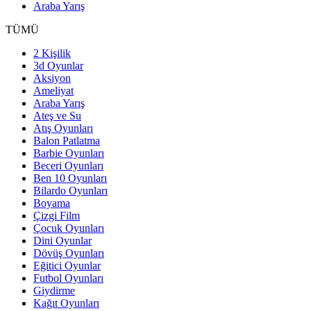
Araba Yarış
TÜMÜ
2 Kişilik
3d Oyunlar
Aksiyon
Ameliyat
Araba Yarış
Ateş ve Su
Atış Oyunları
Balon Patlatma
Barbie Oyunları
Beceri Oyunları
Ben 10 Oyunları
Bilardo Oyunları
Boyama
Çizgi Film
Çocuk Oyunları
Dini Oyunlar
Dövüş Oyunları
Eğitici Oyunlar
Futbol Oyunları
Giydirme
Kağıt Oyunları