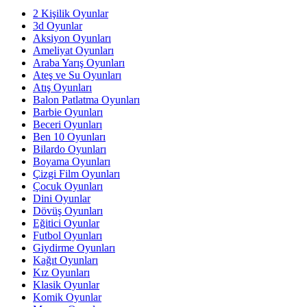
2 Kişilik Oyunlar
3d Oyunlar
Aksiyon Oyunları
Ameliyat Oyunları
Araba Yarış Oyunları
Ateş ve Su Oyunları
Atış Oyunları
Balon Patlatma Oyunları
Barbie Oyunları
Beceri Oyunları
Ben 10 Oyunları
Bilardo Oyunları
Boyama Oyunları
Çizgi Film Oyunları
Çocuk Oyunları
Dini Oyunlar
Dövüş Oyunları
Eğitici Oyunlar
Futbol Oyunları
Giydirme Oyunları
Kağıt Oyunları
Kız Oyunları
Klasik Oyunlar
Komik Oyunlar