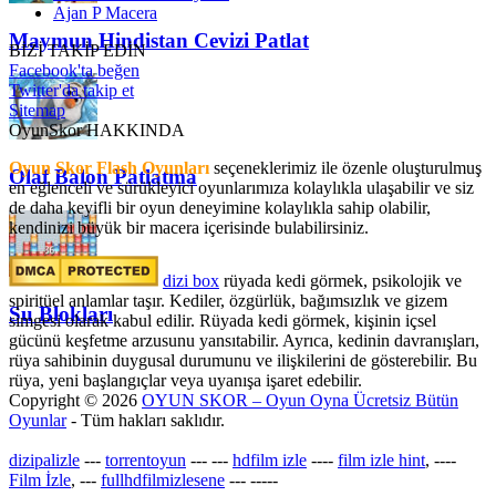
Ajan P Macera
Maymun Hindistan Cevizi Patlat
BİZİ TAKİP EDİN
Facebook'ta beğen
Twitter'da takip et
Sitemap
OyunSkor HAKKINDA
Oyun Skor Flash Oyunları
seçeneklerimiz ile özenle oluşturulmuş
Olaf Balon Patlatma
en eğlenceli ve sürükleyici oyunlarımıza kolaylıkla ulaşabilir ve siz
de daha keyifli bir oyun deneyimine kolaylıkla sahip olabilir,
kendinizi büyük bir macera içerisinde bulabilirsiniz.
dizi box
rüyada kedi görmek​, psikolojik ve
spiritüel anlamlar taşır. Kediler, özgürlük, bağımsızlık ve gizem
Su Blokları
simgesi olarak kabul edilir. Rüyada kedi görmek, kişinin içsel
gücünü keşfetme arzusunu yansıtabilir. Ayrıca, kedinin davranışları,
rüya sahibinin duygusal durumunu ve ilişkilerini de gösterebilir. Bu
rüya, yeni başlangıçlar veya uyanışa işaret edebilir.
Copyright © 2026
OYUN SKOR – Oyun Oyna Ücretsiz Bütün
Oyunlar
- Tüm hakları saklıdır.
dizipalizle
---
torrentoyun
---
---
hdfilm izle
----
film izle hint
, ----
Film İzle
, ---
fullhdfilmizlesene
---
-----