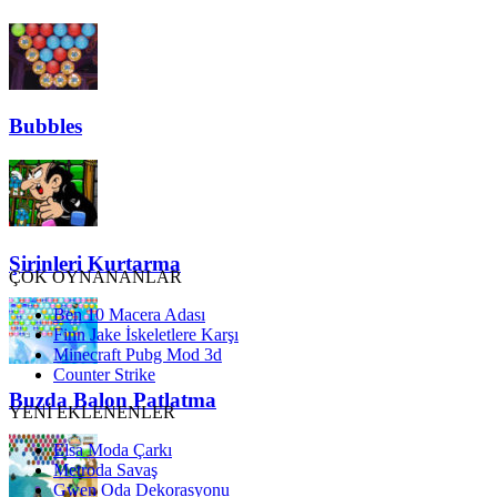
Bubbles
Şirinleri Kurtarma
ÇOK OYNANANLAR
Ben 10 Macera Adası
Finn Jake İskeletlere Karşı
Minecraft Pubg Mod 3d
Counter Strike
Buzda Balon Patlatma
YENİ EKLENENLER
Elsa Moda Çarkı
Metroda Savaş
Gwen Oda Dekorasyonu