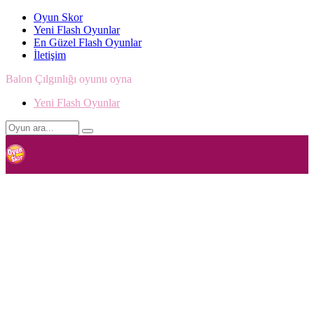
Oyun Skor
Yeni Flash Oyunlar
En Güzel Flash Oyunlar
İletişim
Balon Çılgınlığı oyunu oyna
Yeni Flash Oyunlar