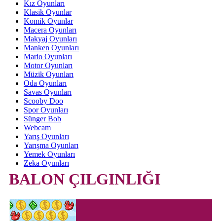
Kız Oyunları
Klasik Oyunlar
Komik Oyunlar
Macera Oyunları
Makyaj Oyunları
Manken Oyunları
Mario Oyunları
Motor Oyunları
Müzik Oyunları
Oda Oyunları
Savas Oyunları
Scooby Doo
Spor Oyunları
Sünger Bob
Webcam
Yarış Oyunları
Yarışma Oyunları
Yemek Oyunları
Zeka Oyunları
BALON ÇILGINLIĞI