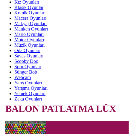
Kız Oyunları
Klasik Oyunlar
Komik Oyunlar
Macera Oyunları
Makyaj Oyunları
Manken Oyunları
Mario Oyunları
Motor Oyunları
Müzik Oyunları
Oda Oyunları
Savas Oyunları
Scooby Doo
Spor Oyunları
Sünger Bob
Webcam
Yarış Oyunları
Yarışma Oyunları
Yemek Oyunları
Zeka Oyunları
BALON PATLATMA LÜX