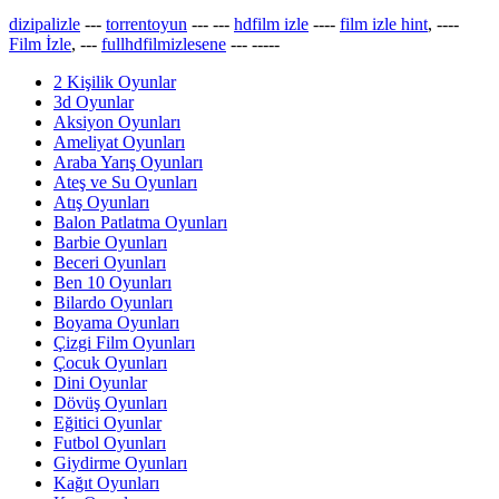
dizipalizle
---
torrentoyun
---
---
hdfilm izle
----
film izle hint
, ----
Film İzle
, ---
fullhdfilmizlesene
---
-----
2 Kişilik Oyunlar
3d Oyunlar
Aksiyon Oyunları
Ameliyat Oyunları
Araba Yarış Oyunları
Ateş ve Su Oyunları
Atış Oyunları
Balon Patlatma Oyunları
Barbie Oyunları
Beceri Oyunları
Ben 10 Oyunları
Bilardo Oyunları
Boyama Oyunları
Çizgi Film Oyunları
Çocuk Oyunları
Dini Oyunlar
Dövüş Oyunları
Eğitici Oyunlar
Futbol Oyunları
Giydirme Oyunları
Kağıt Oyunları