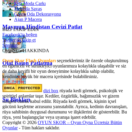
Elsa Moda Çarkı
Metroda Savaş
Gwen Oda Dekorasyonu
Ajan P Macera
Maymun Hindistan Cevizi Patlat
BİZİ TAKİP EDİN
Facebook'ta beğen
Twitter'da takip et
Sitemap
OyunSkor HAKKINDA
Oyun Skor Flash Oyunları
seçeneklerimiz ile özenle oluşturulmuş
Olaf Balon Patlatma
en eğlenceli ve sürükleyici oyunlarımıza kolaylıkla ulaşabilir ve siz
de daha keyifli bir oyun deneyimine kolaylıkla sahip olabilir,
kendinizi büyük bir macera içerisinde bulabilirsiniz.
dizi box
rüyada kedi görmek​, psikolojik ve
spiritüel anlamlar taşır. Kediler, özgürlük, bağımsızlık ve gizem
Su Blokları
simgesi olarak kabul edilir. Rüyada kedi görmek, kişinin içsel
gücünü keşfetme arzusunu yansıtabilir. Ayrıca, kedinin davranışları,
rüya sahibinin duygusal durumunu ve ilişkilerini de gösterebilir. Bu
rüya, yeni başlangıçlar veya uyanışa işaret edebilir.
Copyright © 2026
OYUN SKOR – Oyun Oyna Ücretsiz Bütün
Oyunlar
- Tüm hakları saklıdır.