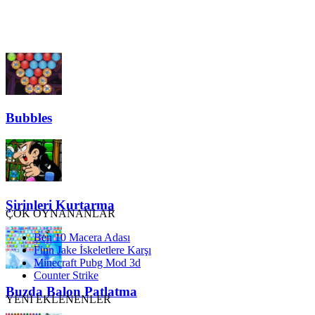
Bubbles
Şirinleri Kurtarma
ÇOK OYNANANLAR
Ben 10 Macera Adası
Finn Jake İskeletlere Karşı
Minecraft Pubg Mod 3d
Counter Strike
Buzda Balon Patlatma
YENİ EKLENENLER