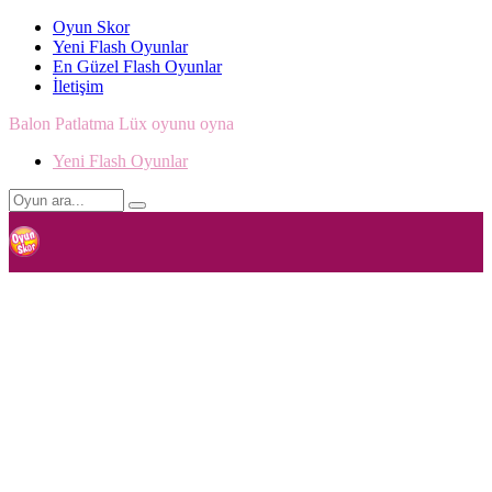
Oyun Skor
Yeni Flash Oyunlar
En Güzel Flash Oyunlar
İletişim
Balon Patlatma Lüx oyunu oyna
Yeni Flash Oyunlar