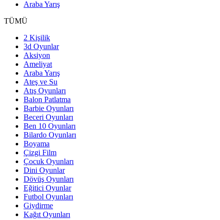
Araba Yarış
TÜMÜ
2 Kişilik
3d Oyunlar
Aksiyon
Ameliyat
Araba Yarış
Ateş ve Su
Atış Oyunları
Balon Patlatma
Barbie Oyunları
Beceri Oyunları
Ben 10 Oyunları
Bilardo Oyunları
Boyama
Çizgi Film
Çocuk Oyunları
Dini Oyunlar
Dövüş Oyunları
Eğitici Oyunlar
Futbol Oyunları
Giydirme
Kağıt Oyunları