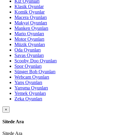
Kız Oyunları
Klasik Oyunlar
Komik Oyunlar
Macera Oyunları
Makyaj Oyunları
Manken Oyunları
Mario Oyunları
Motor Oyunları
Müzik Oyunları
Oda Oyunları
Savas Oyunları
Scooby Doo Oyunları
Spor Oyunları
Sünger Bob Oyunları
Webcam Oyunları
Yarış Oyunları
Yarışma Oyunları
Yemek Oyunları
Zeka Oyunları
×
Sitede Ara
Sitede Ara