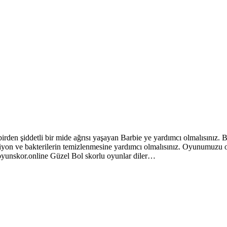
den şiddetli bir mide ağrısı yaşayan Barbie ye yardımcı olmalısınız. Ba
nfeksiyon ve bakterilerin temizlenmesine yardımcı olmalısınız. Oyunum
oyunskor.online Güzel Bol skorlu oyunlar diler…