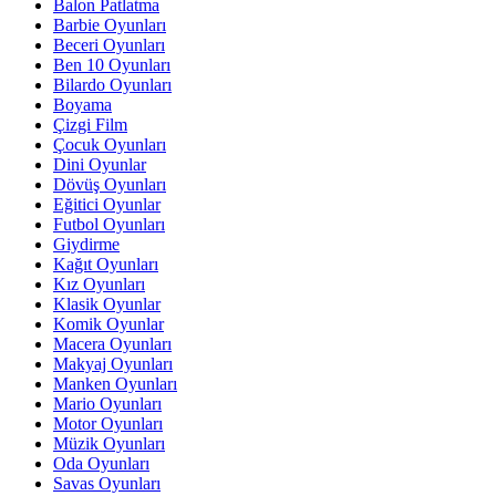
Balon Patlatma
Barbie Oyunları
Beceri Oyunları
Ben 10 Oyunları
Bilardo Oyunları
Boyama
Çizgi Film
Çocuk Oyunları
Dini Oyunlar
Dövüş Oyunları
Eğitici Oyunlar
Futbol Oyunları
Giydirme
Kağıt Oyunları
Kız Oyunları
Klasik Oyunlar
Komik Oyunlar
Macera Oyunları
Makyaj Oyunları
Manken Oyunları
Mario Oyunları
Motor Oyunları
Müzik Oyunları
Oda Oyunları
Savas Oyunları