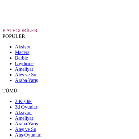
KATEGORİLER
POPÜLER
Aksiyon
Macera
Barbie
Giydirme
Ameliyat
Ateş ve Su
Araba Yarış
TÜMÜ
2 Kişilik
3d Oyunlar
Aksiyon
Ameliyat
Araba Yarış
Ateş ve Su
Atış Oyunları