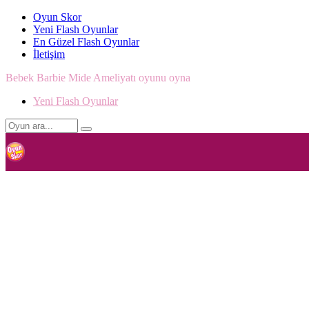
Oyun Skor
Yeni Flash Oyunlar
En Güzel Flash Oyunlar
İletişim
Bebek Barbie Mide Ameliyatı oyunu oyna
Yeni Flash Oyunlar