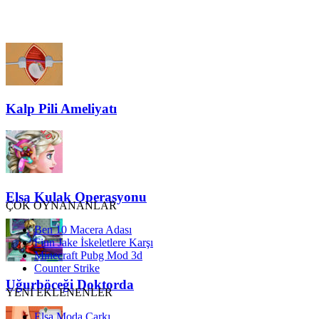
Kalp Pili Ameliyatı
Elsa Kulak Operasyonu
ÇOK OYNANANLAR
Ben 10 Macera Adası
Finn Jake İskeletlere Karşı
Minecraft Pubg Mod 3d
Counter Strike
Uğurböceği Doktorda
YENİ EKLENENLER
Elsa Moda Çarkı