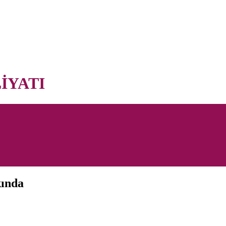
İYATI
kında