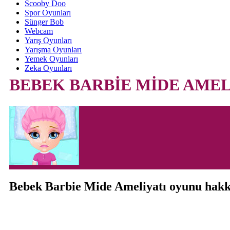
Scooby Doo
Spor Oyunları
Sünger Bob
Webcam
Yarış Oyunları
Yarışma Oyunları
Yemek Oyunları
Zeka Oyunları
BEBEK BARBİE MİDE AMEL
Bebek Barbie Mide Ameliyatı oyunu hak