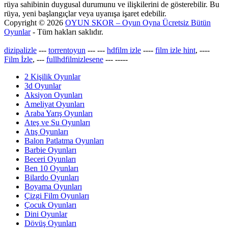
rüya sahibinin duygusal durumunu ve ilişkilerini de gösterebilir. Bu
rüya, yeni başlangıçlar veya uyanışa işaret edebilir.
Copyright © 2026
OYUN SKOR – Oyun Oyna Ücretsiz Bütün
Oyunlar
- Tüm hakları saklıdır.
dizipalizle
---
torrentoyun
---
---
hdfilm izle
----
film izle hint
, ----
Film İzle
, ---
fullhdfilmizlesene
---
-----
2 Kişilik Oyunlar
3d Oyunlar
Aksiyon Oyunları
Ameliyat Oyunları
Araba Yarış Oyunları
Ateş ve Su Oyunları
Atış Oyunları
Balon Patlatma Oyunları
Barbie Oyunları
Beceri Oyunları
Ben 10 Oyunları
Bilardo Oyunları
Boyama Oyunları
Çizgi Film Oyunları
Çocuk Oyunları
Dini Oyunlar
Dövüş Oyunları