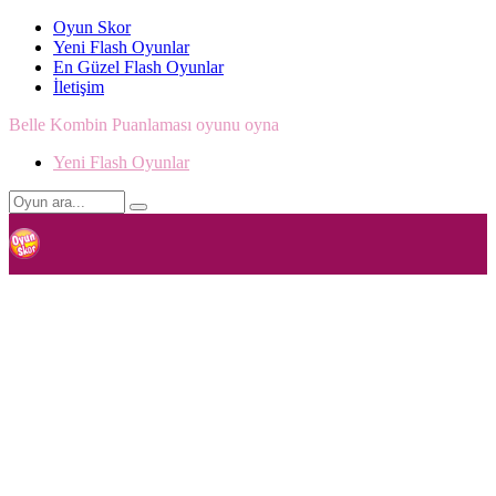
Oyun Skor
Yeni Flash Oyunlar
En Güzel Flash Oyunlar
İletişim
Belle Kombin Puanlaması oyunu oyna
Yeni Flash Oyunlar