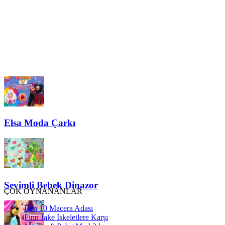
Elsa Moda Çarkı
Sevimli Bebek Dinazor
ÇOK OYNANANLAR
Ben 10 Macera Adası
Finn Jake İskeletlere Karşı