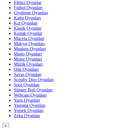
Eğitici Oyunlar
Futbol Oyunları
Giydirme Oyunları
Kağıt Oyunları
Kız Oyunları
Klasik Oyunlar
Komik Oyunlar
Macera Oyunları
Makyaj Oyunları
Manken Oyunları
Mario Oyunları
Motor Oyunları
Müzik Oyunları
Oda Oyunları
Savas Oyunları
Scooby Doo Oyunları
Spor Oyunları
Sünger Bob Oyunları
Webcam Oyunları
Yarış Oyunları
Yarışma Oyunları
Yemek Oyunları
Zeka Oyunları
×