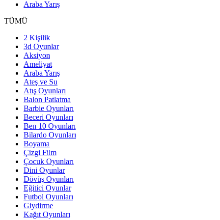
Araba Yarış
TÜMÜ
2 Kişilik
3d Oyunlar
Aksiyon
Ameliyat
Araba Yarış
Ateş ve Su
Atış Oyunları
Balon Patlatma
Barbie Oyunları
Beceri Oyunları
Ben 10 Oyunları
Bilardo Oyunları
Boyama
Çizgi Film
Çocuk Oyunları
Dini Oyunlar
Dövüş Oyunları
Eğitici Oyunlar
Futbol Oyunları
Giydirme
Kağıt Oyunları