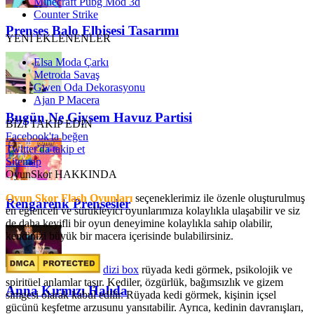
Minecraft Pubg Mod 3d
Counter Strike
Prenses Balo Elbisesi Tasarımı
YENİ EKLENENLER
Elsa Moda Çarkı
Metroda Savaş
Gwen Oda Dekorasyonu
Ajan P Macera
Bugün Ne Giysem Havuz Partisi
BİZİ TAKİP EDİN
Facebook'ta beğen
Twitter'da takip et
Sitemap
OyunSkor HAKKINDA
Oyun Skor Flash Oyunları
seçeneklerimiz ile özenle oluşturulmuş
Rengarenk Prensesler
en eğlenceli ve sürükleyici oyunlarımıza kolaylıkla ulaşabilir ve siz
de daha keyifli bir oyun deneyimine kolaylıkla sahip olabilir,
kendinizi büyük bir macera içerisinde bulabilirsiniz.
dizi box
rüyada kedi görmek​, psikolojik ve
spiritüel anlamlar taşır. Kediler, özgürlük, bağımsızlık ve gizem
Anna Kırmızı Halıda
simgesi olarak kabul edilir. Rüyada kedi görmek, kişinin içsel
gücünü keşfetme arzusunu yansıtabilir. Ayrıca, kedinin davranışları,