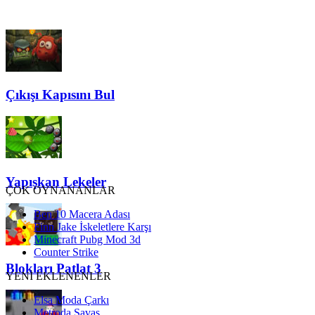
Çıkışı Kapısını Bul
Yapışkan Lekeler
ÇOK OYNANANLAR
Ben 10 Macera Adası
Finn Jake İskeletlere Karşı
Minecraft Pubg Mod 3d
Counter Strike
Blokları Patlat 3
YENİ EKLENENLER
Elsa Moda Çarkı
Metroda Savaş