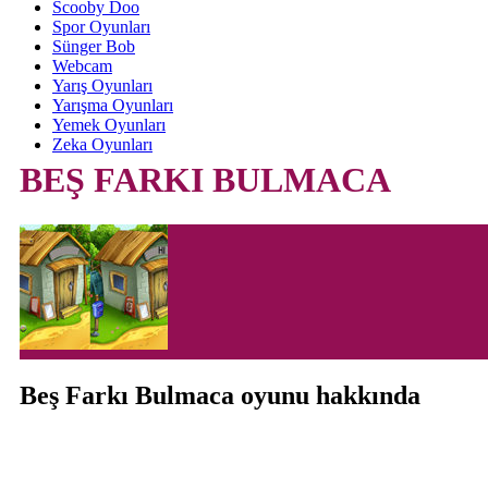
Scooby Doo
Spor Oyunları
Sünger Bob
Webcam
Yarış Oyunları
Yarışma Oyunları
Yemek Oyunları
Zeka Oyunları
BEŞ FARKI BULMACA
Beş Farkı Bulmaca oyunu hakkında