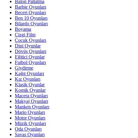
Balon Patlatma
Barbie Oyunları
Beceri Oyunları
Ben 10 Oyunları
Bilardo Oyunları
Boyama
Çizgi Film
Çocuk Oyunları
Dini Oyunlar
Dövüş Oyunları
Eğitici Oyunlar
Futbol Oyunları
Giydirme
Kağıt Oyunları
Kız Oyunları
Klasik Oyunlar
Komik Oyunlar
Macera Oyunları
Makyaj Oyunları
Manken Oyunları
Mario Oyunları
Motor Oyunları
Müzik Oyunları
Oda Oyunları
Savas Oyunları