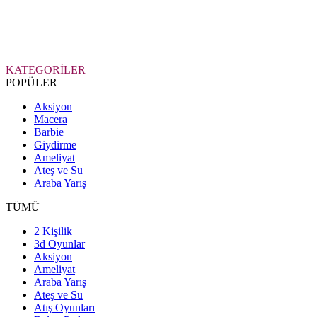
KATEGORİLER
POPÜLER
Aksiyon
Macera
Barbie
Giydirme
Ameliyat
Ateş ve Su
Araba Yarış
TÜMÜ
2 Kişilik
3d Oyunlar
Aksiyon
Ameliyat
Araba Yarış
Ateş ve Su
Atış Oyunları