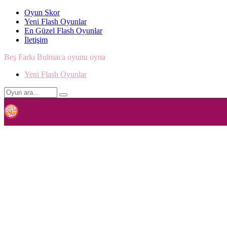
Oyun Skor
Yeni Flash Oyunlar
En Güzel Flash Oyunlar
İletişim
Beş Farkı Bulmaca oyunu oyna
Yeni Flash Oyunlar