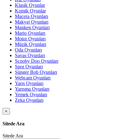
Klasik Oyunlar
Komik Oyunlar
Macera Oyunları
Makyaj Oyunları
Manken Oyunları
Mario Oyunları
Motor Oyunları
Müzik Oyunları
Oda Oyunları
Savas Oyunları
Scooby Doo Oyunları
Spor Oyunları
Sünger Bob Oyunları
Webcam Oyunları
Yarış Oyunları
Yarışma Oyunları
Yemek Oyunları
Zeka Oyunları
×
Sitede Ara
Sitede Ara