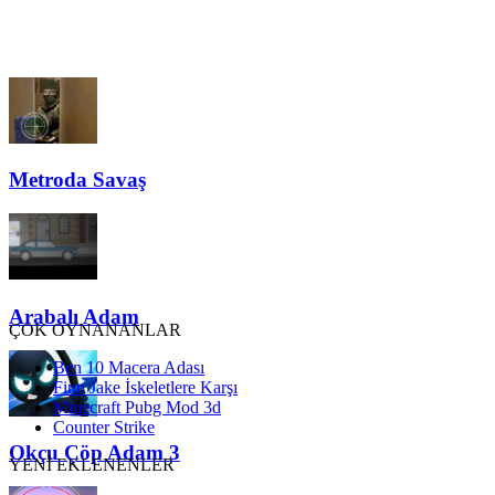
Metroda Savaş
Arabalı Adam
ÇOK OYNANANLAR
Ben 10 Macera Adası
Finn Jake İskeletlere Karşı
Minecraft Pubg Mod 3d
Counter Strike
Okçu Çöp Adam 3
YENİ EKLENENLER