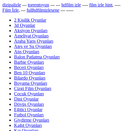
dizipalizle
---
torrentoyun
---
---
hdfilm izle
----
film izle hint
, ----
Film İzle
, ---
fullhdfilmizlesene
---
-----
2 Kişilik Oyunlar
3d Oyunlar
Aksiyon Oyunları
Ameliyat Oyunları
Araba Yarış Oyunları
Ateş ve Su Oyunları
Atış Oyunları
Balon Patlatma Oyunları
Barbie Oyunları
Beceri Oyunları
Ben 10 Oyunları
Bilardo Oyunları
Boyama Oyunları
Çizgi Film Oyunları
Çocuk Oyunları
Dini Oyunlar
Dövüş Oyunları
Eğitici Oyunlar
Futbol Oyunları
Giydirme Oyunları
Kağıt Oyunları
Kız Oyunları