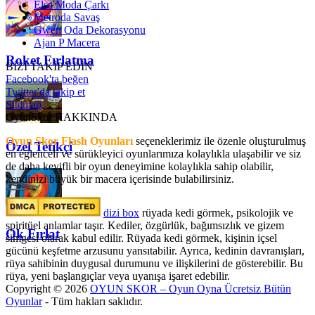
Elsa Moda Çarkı
Metroda Savaş
Gwen Oda Dekorasyonu
Ajan P Macera
Roket Fırlatma
BİZİ TAKİP EDİN
Facebook'ta beğen
Twitter'da takip et
Sitemap
OyunSkor HAKKINDA
Oyun Skor Flash Oyunları
seçeneklerimiz ile özenle oluşturulmuş
Özel Tetikçi
en eğlenceli ve sürükleyici oyunlarımıza kolaylıkla ulaşabilir ve siz
de daha keyifli bir oyun deneyimine kolaylıkla sahip olabilir,
kendinizi büyük bir macera içerisinde bulabilirsiniz.
dizi box
rüyada kedi görmek​, psikolojik ve
spiritüel anlamlar taşır. Kediler, özgürlük, bağımsızlık ve gizem
Ok Fırlat
simgesi olarak kabul edilir. Rüyada kedi görmek, kişinin içsel
gücünü keşfetme arzusunu yansıtabilir. Ayrıca, kedinin davranışları,
rüya sahibinin duygusal durumunu ve ilişkilerini de gösterebilir. Bu
rüya, yeni başlangıçlar veya uyanışa işaret edebilir.
Copyright © 2026
OYUN SKOR – Oyun Oyna Ücretsiz Bütün
Oyunlar
- Tüm hakları saklıdır.