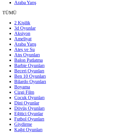
Araba Yarış
TÜMÜ
2 Kişilik
3d Oyunlar
Aksiyon
Ameliyat
Araba Yarış
Ateş ve Su
Atış Oyunları
Balon Patlatma
Barbie Oyunları
Beceri Oyunları
Ben 10 Oyunları
Bilardo Oyunları
Boyama
Çizgi Film
Çocuk Oyunları
Dini Oyunlar
Dövüş Oyunları
Eğitici Oyunlar
Futbol Oyunları
Giydirme
Kağıt Oyunları