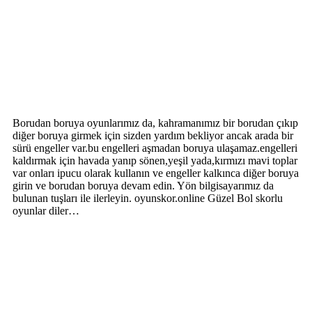
Borudan boruya oyunlarımız da, kahramanımız bir borudan çıkıp
diğer boruya girmek için sizden yardım bekliyor ancak arada bir
sürü engeller var.bu engelleri aşmadan boruya ulaşamaz.engelleri
kaldırmak için havada yanıp sönen,yeşil yada,kırmızı mavi toplar
var onları ipucu olarak kullanın ve engeller kalkınca diğer boruya
girin ve borudan boruya devam edin. Yön bilgisayarımız da
bulunan tuşları ile ilerleyin. oyunskor.online Güzel Bol skorlu
oyunlar diler…