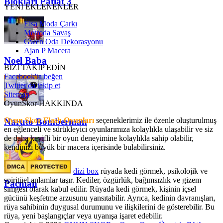
Blokları Patlat 3
YENİ EKLENENLER
Elsa Moda Çarkı
Metroda Savaş
Gwen Oda Dekorasyonu
Ajan P Macera
Noel Baba
BİZİ TAKİP EDİN
Facebook'ta beğen
Twitter'da takip et
Sitemap
OyunSkor HAKKINDA
Oyun Skor Flash Oyunları
seçeneklerimiz ile özenle oluşturulmuş
Naruto Bomberman
en eğlenceli ve sürükleyici oyunlarımıza kolaylıkla ulaşabilir ve siz
de daha keyifli bir oyun deneyimine kolaylıkla sahip olabilir,
kendinizi büyük bir macera içerisinde bulabilirsiniz.
dizi box
rüyada kedi görmek​, psikolojik ve
spiritüel anlamlar taşır. Kediler, özgürlük, bağımsızlık ve gizem
Pacman
simgesi olarak kabul edilir. Rüyada kedi görmek, kişinin içsel
gücünü keşfetme arzusunu yansıtabilir. Ayrıca, kedinin davranışları,
rüya sahibinin duygusal durumunu ve ilişkilerini de gösterebilir. Bu
rüya, yeni başlangıçlar veya uyanışa işaret edebilir.