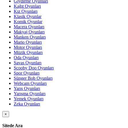
Giydirme Oyunları
Kağıt Oyunları
Kız Oyunları
Klasik Oyunlar
Komik Oyunlar
Macera Oyunları
Makyaj Oyunları
Manken Oyunları
Mario Oyunları
Motor Oyunları
Müzik Oyunları
Oda Oyunları
Savas Oyunları
Scooby Doo Oyunları
Spor Oyunları
Sünger Bob Oyunları
Webcam Oyunları
Yarış Oyunları
Yarışma Oyunları
Yemek Oyunları
Zeka Oyunları
×
Sitede Ara