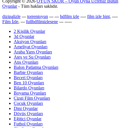
Copyright © 2026
OYUN SKOR – Oyun Oyna Ücretsiz Bütün
Oyunlar
- Tüm hakları saklıdır.
dizipalizle
---
torrentoyun
---
---
hdfilm izle
----
film izle hint
, ----
Film İzle
, ---
fullhdfilmizlesene
---
-----
2 Kişilik Oyunlar
3d Oyunlar
Aksiyon Oyunları
Ameliyat Oyunları
Araba Yarış Oyunları
Ateş ve Su Oyunları
Atış Oyunları
Balon Patlatma Oyunları
Barbie Oyunları
Beceri Oyunları
Ben 10 Oyunları
Bilardo Oyunları
Boyama Oyunları
Çizgi Film Oyunları
Çocuk Oyunları
Dini Oyunlar
Dövüş Oyunları
Eğitici Oyunlar
Futbol Oyunları