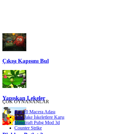
Çıkışı Kapısını Bul
Yapışkan Lekeler
ÇOK OYNANANLAR
Ben 10 Macera Adası
Finn Jake İskeletlere Karşı
Minecraft Pubg Mod 3d
Counter Strike