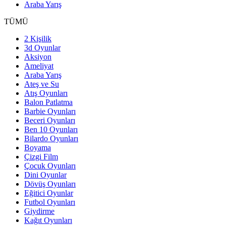
Araba Yarış
TÜMÜ
2 Kişilik
3d Oyunlar
Aksiyon
Ameliyat
Araba Yarış
Ateş ve Su
Atış Oyunları
Balon Patlatma
Barbie Oyunları
Beceri Oyunları
Ben 10 Oyunları
Bilardo Oyunları
Boyama
Çizgi Film
Çocuk Oyunları
Dini Oyunlar
Dövüş Oyunları
Eğitici Oyunlar
Futbol Oyunları
Giydirme
Kağıt Oyunları