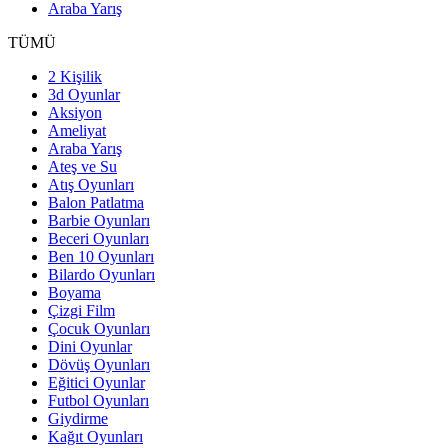
Araba Yarış
TÜMÜ
2 Kişilik
3d Oyunlar
Aksiyon
Ameliyat
Araba Yarış
Ateş ve Su
Atış Oyunları
Balon Patlatma
Barbie Oyunları
Beceri Oyunları
Ben 10 Oyunları
Bilardo Oyunları
Boyama
Çizgi Film
Çocuk Oyunları
Dini Oyunlar
Dövüş Oyunları
Eğitici Oyunlar
Futbol Oyunları
Giydirme
Kağıt Oyunları