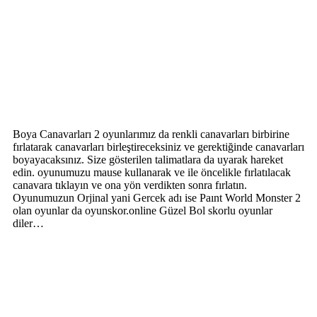
Boya Canavarları 2 oyunlarımız da renkli canavarları birbirine
fırlatarak canavarları birleştireceksiniz ve gerektiğinde canavarları
boyayacaksınız. Size gösterilen talimatlara da uyarak hareket
edin. oyunumuzu mause kullanarak ve ile öncelikle fırlatılacak
canavara tıklayın ve ona yön verdikten sonra fırlatın.
Oyunumuzun Orjinal yani Gercek adı ise Paınt World Monster 2
olan oyunlar da oyunskor.online Güzel Bol skorlu oyunlar
diler…