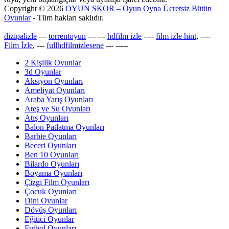
Copyright © 2026
OYUN SKOR – Oyun Oyna Ücretsiz Bütün
Oyunlar
- Tüm hakları saklıdır.
dizipalizle
---
torrentoyun
---
---
hdfilm izle
----
film izle hint
, ----
Film İzle
, ---
fullhdfilmizlesene
---
-----
2 Kişilik Oyunlar
3d Oyunlar
Aksiyon Oyunları
Ameliyat Oyunları
Araba Yarış Oyunları
Ateş ve Su Oyunları
Atış Oyunları
Balon Patlatma Oyunları
Barbie Oyunları
Beceri Oyunları
Ben 10 Oyunları
Bilardo Oyunları
Boyama Oyunları
Çizgi Film Oyunları
Çocuk Oyunları
Dini Oyunlar
Dövüş Oyunları
Eğitici Oyunlar
Futbol Oyunları