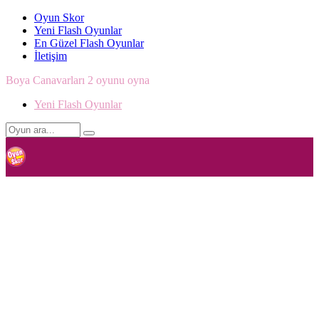
Oyun Skor
Yeni Flash Oyunlar
En Güzel Flash Oyunlar
İletişim
Boya Canavarları 2 oyunu oyna
Yeni Flash Oyunlar