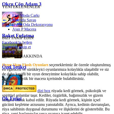
Okçu Çöp Adam 3
YENİ EKLENENLER
Elsa Moda Çarkı
Metroda Savaş
Gwen Oda Dekorasyonu
Ajan P Macera
Roket Fırlatma
BİZİ TAKİP EDİN
Facebook'ta beğen
Twitter'da takip et
Sitemap
OyunSkor HAKKINDA
Oyun Skor Flash Oyunları
seçeneklerimiz ile özenle oluşturulmuş
Özel Tetikçi
en eğlenceli ve sürükleyici oyunlarımıza kolaylıkla ulaşabilir ve siz
de daha keyifli bir oyun deneyimine kolaylıkla sahip olabilir,
kendinizi büyük bir macera içerisinde bulabilirsiniz.
dizi box
rüyada kedi görmek​, psikolojik ve
spiritüel anlamlar taşır. Kediler, özgürlük, bağımsızlık ve gizem
Ok Fırlat
simgesi olarak kabul edilir. Rüyada kedi görmek, kişinin içsel
gücünü keşfetme arzusunu yansıtabilir. Ayrıca, kedinin davranışları,
rüya sahibinin duygusal durumunu ve ilişkilerini de gösterebilir. Bu
rüya, yeni başlangıçlar veya uyanışa işaret edebilir.