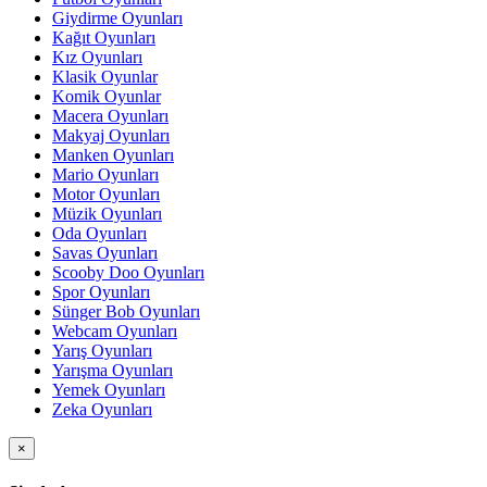
Giydirme Oyunları
Kağıt Oyunları
Kız Oyunları
Klasik Oyunlar
Komik Oyunlar
Macera Oyunları
Makyaj Oyunları
Manken Oyunları
Mario Oyunları
Motor Oyunları
Müzik Oyunları
Oda Oyunları
Savas Oyunları
Scooby Doo Oyunları
Spor Oyunları
Sünger Bob Oyunları
Webcam Oyunları
Yarış Oyunları
Yarışma Oyunları
Yemek Oyunları
Zeka Oyunları
×