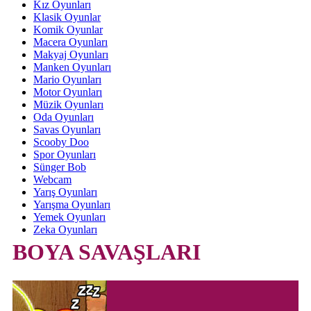
Kız Oyunları
Klasik Oyunlar
Komik Oyunlar
Macera Oyunları
Makyaj Oyunları
Manken Oyunları
Mario Oyunları
Motor Oyunları
Müzik Oyunları
Oda Oyunları
Savas Oyunları
Scooby Doo
Spor Oyunları
Sünger Bob
Webcam
Yarış Oyunları
Yarışma Oyunları
Yemek Oyunları
Zeka Oyunları
BOYA SAVAŞLARI