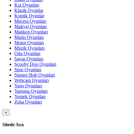
Kız Oyunları
Klasik Oyunlar
Komik Oyunlar
Macera Oyunları
Makyaj Oyunları
Manken Oyunları
Mario Oyunları
Motor Oyunları
Müzik Oyunları
Oda Oyunları
Savas Oyunları
Scooby Doo Oyunları
Spor Oyunları
Sünger Bob Oyunları
Webcam Oyunları
Yarış Oyunları
Yarışma Oyunları
Yemek Oyunları
Zeka Oyunları
×
Sitede Ara