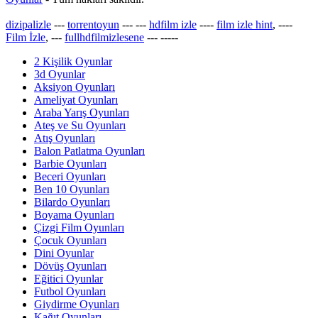
dizipalizle
---
torrentoyun
---
---
hdfilm izle
----
film izle hint
, ----
Film İzle
, ---
fullhdfilmizlesene
---
-----
2 Kişilik Oyunlar
3d Oyunlar
Aksiyon Oyunları
Ameliyat Oyunları
Araba Yarış Oyunları
Ateş ve Su Oyunları
Atış Oyunları
Balon Patlatma Oyunları
Barbie Oyunları
Beceri Oyunları
Ben 10 Oyunları
Bilardo Oyunları
Boyama Oyunları
Çizgi Film Oyunları
Çocuk Oyunları
Dini Oyunlar
Dövüş Oyunları
Eğitici Oyunlar
Futbol Oyunları
Giydirme Oyunları
Kağıt Oyunları