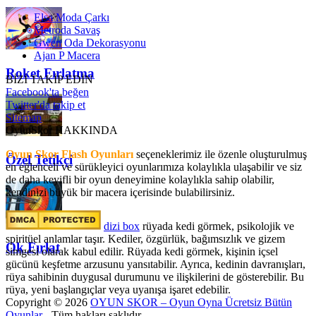
Elsa Moda Çarkı
Metroda Savaş
Gwen Oda Dekorasyonu
Ajan P Macera
Roket Fırlatma
BİZİ TAKİP EDİN
Facebook'ta beğen
Twitter'da takip et
Sitemap
OyunSkor HAKKINDA
Oyun Skor Flash Oyunları
seçeneklerimiz ile özenle oluşturulmuş
Özel Tetikçi
en eğlenceli ve sürükleyici oyunlarımıza kolaylıkla ulaşabilir ve siz
de daha keyifli bir oyun deneyimine kolaylıkla sahip olabilir,
kendinizi büyük bir macera içerisinde bulabilirsiniz.
dizi box
rüyada kedi görmek​, psikolojik ve
spiritüel anlamlar taşır. Kediler, özgürlük, bağımsızlık ve gizem
Ok Fırlat
simgesi olarak kabul edilir. Rüyada kedi görmek, kişinin içsel
gücünü keşfetme arzusunu yansıtabilir. Ayrıca, kedinin davranışları,
rüya sahibinin duygusal durumunu ve ilişkilerini de gösterebilir. Bu
rüya, yeni başlangıçlar veya uyanışa işaret edebilir.
Copyright © 2026
OYUN SKOR – Oyun Oyna Ücretsiz Bütün
Oyunlar
- Tüm hakları saklıdır.