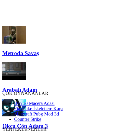
Metroda Savaş
Arabalı Adam
ÇOK OYNANANLAR
Ben 10 Macera Adası
Finn Jake İskeletlere Karşı
Minecraft Pubg Mod 3d
Counter Strike
Okçu Çöp Adam 3
YENİ EKLENENLER