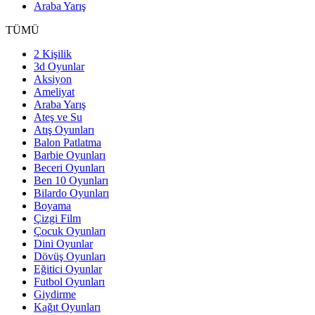
Araba Yarış
TÜMÜ
2 Kişilik
3d Oyunlar
Aksiyon
Ameliyat
Araba Yarış
Ateş ve Su
Atış Oyunları
Balon Patlatma
Barbie Oyunları
Beceri Oyunları
Ben 10 Oyunları
Bilardo Oyunları
Boyama
Çizgi Film
Çocuk Oyunları
Dini Oyunlar
Dövüş Oyunları
Eğitici Oyunlar
Futbol Oyunları
Giydirme
Kağıt Oyunları