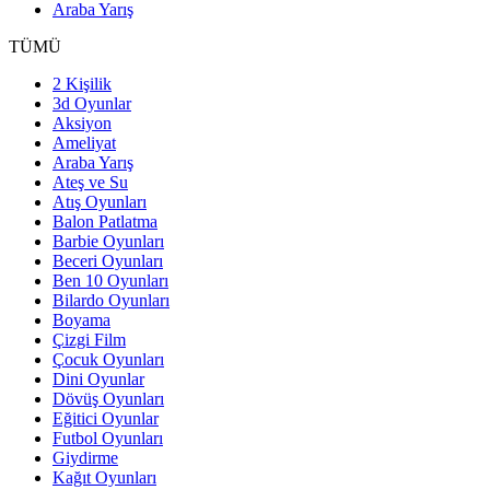
Araba Yarış
TÜMÜ
2 Kişilik
3d Oyunlar
Aksiyon
Ameliyat
Araba Yarış
Ateş ve Su
Atış Oyunları
Balon Patlatma
Barbie Oyunları
Beceri Oyunları
Ben 10 Oyunları
Bilardo Oyunları
Boyama
Çizgi Film
Çocuk Oyunları
Dini Oyunlar
Dövüş Oyunları
Eğitici Oyunlar
Futbol Oyunları
Giydirme
Kağıt Oyunları