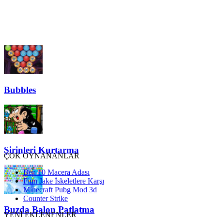
Bubbles
Şirinleri Kurtarma
ÇOK OYNANANLAR
Ben 10 Macera Adası
Finn Jake İskeletlere Karşı
Minecraft Pubg Mod 3d
Counter Strike
Buzda Balon Patlatma
YENİ EKLENENLER