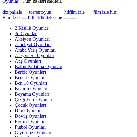
Oyunlar
- Tüm hakları saklıdır.
dizipalizle
---
torrentoyun
---
---
hdfilm izle
----
film izle hint
, ----
Film İzle
, ---
fullhdfilmizlesene
---
-----
2 Kişilik Oyunlar
3d Oyunlar
Aksiyon Oyunları
Ameliyat Oyunları
Araba Yarış Oyunları
Ateş ve Su Oyunları
Atış Oyunları
Balon Patlatma Oyunları
Barbie Oyunları
Beceri Oyunları
Ben 10 Oyunları
Bilardo Oyunları
Boyama Oyunları
Çizgi Film Oyunları
Çocuk Oyunları
Dini Oyunlar
Dövüş Oyunları
Eğitici Oyunlar
Futbol Oyunları
Giydirme Oyunları