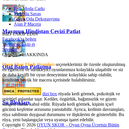
Elsa Moda Çarkı
Metroda Savaş
Gwen Oda Dekorasyonu
Ajan P Macera
Maymun Hindistan Cevizi Patlat
BİZİ TAKİP EDİN
Facebook'ta beğen
Twitter'da takip et
Sitemap
OyunSkor HAKKINDA
Oyun Skor Flash Oyunları
seçeneklerimiz ile özenle oluşturulmuş
Olaf Balon Patlatma
en eğlenceli ve sürükleyici oyunlarımıza kolaylıkla ulaşabilir ve siz
de daha keyifli bir oyun deneyimine kolaylıkla sahip olabilir,
kendinizi büyük bir macera içerisinde bulabilirsiniz.
dizi box
rüyada kedi görmek​, psikolojik ve
spiritüel anlamlar taşır. Kediler, özgürlük, bağımsızlık ve gizem
Su Blokları
simgesi olarak kabul edilir. Rüyada kedi görmek, kişinin içsel
gücünü keşfetme arzusunu yansıtabilir. Ayrıca, kedinin davranışları,
rüya sahibinin duygusal durumunu ve ilişkilerini de gösterebilir. Bu
rüya, yeni başlangıçlar veya uyanışa işaret edebilir.
Copyright © 2026
OYUN SKOR – Oyun Oyna Ücretsiz Bütün