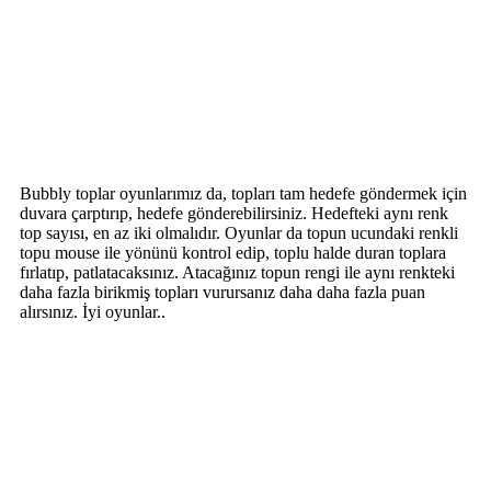
Bubbly toplar oyunlarımız da, topları tam hedefe göndermek için
duvara çarptırıp, hedefe gönderebilirsiniz. Hedefteki aynı renk
top sayısı, en az iki olmalıdır. Oyunlar da topun ucundaki renkli
topu mouse ile yönünü kontrol edip, toplu halde duran toplara
fırlatıp, patlatacaksınız. Atacağınız topun rengi ile aynı renkteki
daha fazla birikmiş topları vurursanız daha daha fazla puan
alırsınız. İyi oyunlar..