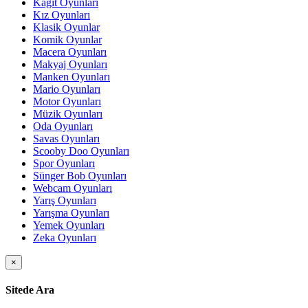
Kağıt Oyunları
Kız Oyunları
Klasik Oyunlar
Komik Oyunlar
Macera Oyunları
Makyaj Oyunları
Manken Oyunları
Mario Oyunları
Motor Oyunları
Müzik Oyunları
Oda Oyunları
Savas Oyunları
Scooby Doo Oyunları
Spor Oyunları
Sünger Bob Oyunları
Webcam Oyunları
Yarış Oyunları
Yarışma Oyunları
Yemek Oyunları
Zeka Oyunları
×
Sitede Ara