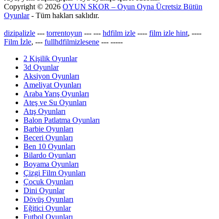
Copyright © 2026
OYUN SKOR – Oyun Oyna Ücretsiz Bütün
Oyunlar
- Tüm hakları saklıdır.
dizipalizle
---
torrentoyun
---
---
hdfilm izle
----
film izle hint
, ----
Film İzle
, ---
fullhdfilmizlesene
---
-----
2 Kişilik Oyunlar
3d Oyunlar
Aksiyon Oyunları
Ameliyat Oyunları
Araba Yarış Oyunları
Ateş ve Su Oyunları
Atış Oyunları
Balon Patlatma Oyunları
Barbie Oyunları
Beceri Oyunları
Ben 10 Oyunları
Bilardo Oyunları
Boyama Oyunları
Çizgi Film Oyunları
Çocuk Oyunları
Dini Oyunlar
Dövüş Oyunları
Eğitici Oyunlar
Futbol Oyunları