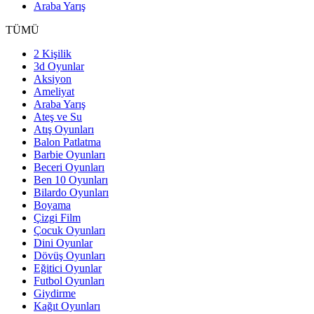
Araba Yarış
TÜMÜ
2 Kişilik
3d Oyunlar
Aksiyon
Ameliyat
Araba Yarış
Ateş ve Su
Atış Oyunları
Balon Patlatma
Barbie Oyunları
Beceri Oyunları
Ben 10 Oyunları
Bilardo Oyunları
Boyama
Çizgi Film
Çocuk Oyunları
Dini Oyunlar
Dövüş Oyunları
Eğitici Oyunlar
Futbol Oyunları
Giydirme
Kağıt Oyunları