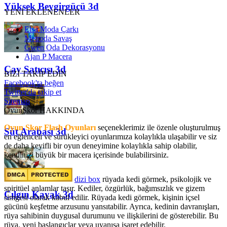
Yüksek Beygirgücü 3d
YENİ EKLENENLER
Elsa Moda Çarkı
Metroda Savaş
Gwen Oda Dekorasyonu
Ajan P Macera
Çay Satıcısı 3d
BİZİ TAKİP EDİN
Facebook'ta beğen
Twitter'da takip et
Sitemap
OyunSkor HAKKINDA
Oyun Skor Flash Oyunları
seçeneklerimiz ile özenle oluşturulmuş
Süt Arabası 3d
en eğlenceli ve sürükleyici oyunlarımıza kolaylıkla ulaşabilir ve siz
de daha keyifli bir oyun deneyimine kolaylıkla sahip olabilir,
kendinizi büyük bir macera içerisinde bulabilirsiniz.
dizi box
rüyada kedi görmek​, psikolojik ve
spiritüel anlamlar taşır. Kediler, özgürlük, bağımsızlık ve gizem
Çılgın Kayak 3d
simgesi olarak kabul edilir. Rüyada kedi görmek, kişinin içsel
gücünü keşfetme arzusunu yansıtabilir. Ayrıca, kedinin davranışları,
rüya sahibinin duygusal durumunu ve ilişkilerini de gösterebilir. Bu
rüya, yeni başlangıçlar veya uyanışa işaret edebilir.