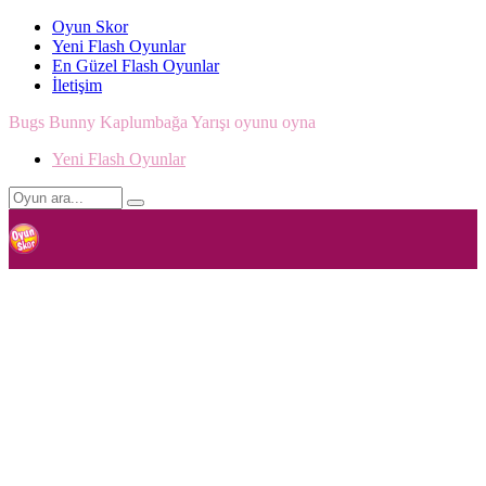
Oyun Skor
Yeni Flash Oyunlar
En Güzel Flash Oyunlar
İletişim
Bugs Bunny Kaplumbağa Yarışı oyunu oyna
Yeni Flash Oyunlar