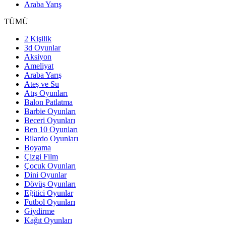
Araba Yarış
TÜMÜ
2 Kişilik
3d Oyunlar
Aksiyon
Ameliyat
Araba Yarış
Ateş ve Su
Atış Oyunları
Balon Patlatma
Barbie Oyunları
Beceri Oyunları
Ben 10 Oyunları
Bilardo Oyunları
Boyama
Çizgi Film
Çocuk Oyunları
Dini Oyunlar
Dövüş Oyunları
Eğitici Oyunlar
Futbol Oyunları
Giydirme
Kağıt Oyunları