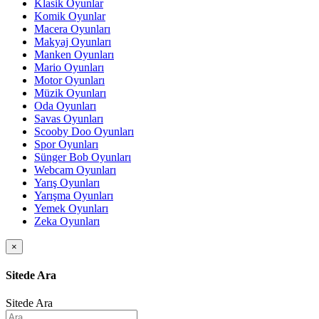
Klasik Oyunlar
Komik Oyunlar
Macera Oyunları
Makyaj Oyunları
Manken Oyunları
Mario Oyunları
Motor Oyunları
Müzik Oyunları
Oda Oyunları
Savas Oyunları
Scooby Doo Oyunları
Spor Oyunları
Sünger Bob Oyunları
Webcam Oyunları
Yarış Oyunları
Yarışma Oyunları
Yemek Oyunları
Zeka Oyunları
×
Sitede Ara
Sitede Ara