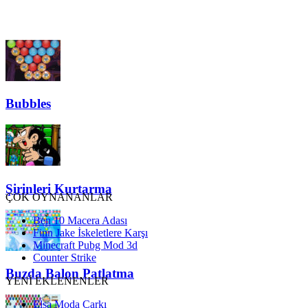
Bubbles
Şirinleri Kurtarma
ÇOK OYNANANLAR
Ben 10 Macera Adası
Finn Jake İskeletlere Karşı
Minecraft Pubg Mod 3d
Counter Strike
Buzda Balon Patlatma
YENİ EKLENENLER
Elsa Moda Çarkı