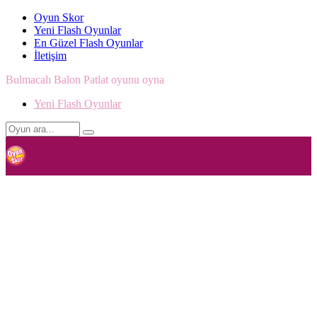
Oyun Skor
Yeni Flash Oyunlar
En Güzel Flash Oyunlar
İletişim
Bulmacalı Balon Patlat oyunu oyna
Yeni Flash Oyunlar