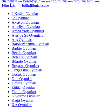
dizipalizle
---
torrentoyun
---
---
hdfilm izle
----
film izle hint
, ----
Film İzle
, ---
fullhdfilmizlesene
---
-----
2 Kişilik Oyunlar
3d Oyunlar
Aksiyon Oyunları
Ameliyat Oyunları
Araba Yarış Oyunları
Ateş ve Su Oyunları
Atış Oyunları
Balon Patlatma Oyunları
Barbie Oyunları
Beceri Oyunları
Ben 10 Oyunları
Bilardo Oyunları
Boyama Oyunları
Çizgi Film Oyunları
Çocuk Oyunları
Dini Oyunlar
Dövüş Oyunları
Eğitici Oyunlar
Futbol Oyunları
Giydirme Oyunları
Kağıt Oyunları
Kız Oyunları