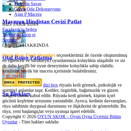
Metroda Savaş
Gwen Oda Dekorasyonu
Ajan P Macera
Maymun Hindistan Cevizi Patlat
BİZİ TAKİP EDİN
Facebook'ta beğen
Twitter'da takip et
Sitemap
OyunSkor HAKKINDA
Oyun Skor Flash Oyunları
seçeneklerimiz ile özenle oluşturulmuş
Olaf Balon Patlatma
en eğlenceli ve sürükleyici oyunlarımıza kolaylıkla ulaşabilir ve siz
de daha keyifli bir oyun deneyimine kolaylıkla sahip olabilir,
kendinizi büyük bir macera içerisinde bulabilirsiniz.
dizi box
rüyada kedi görmek​, psikolojik ve
spiritüel anlamlar taşır. Kediler, özgürlük, bağımsızlık ve gizem
Su Blokları
simgesi olarak kabul edilir. Rüyada kedi görmek, kişinin içsel
gücünü keşfetme arzusunu yansıtabilir. Ayrıca, kedinin davranışları,
rüya sahibinin duygusal durumunu ve ilişkilerini de gösterebilir. Bu
rüya, yeni başlangıçlar veya uyanışa işaret edebilir.
Copyright © 2026
OYUN SKOR – Oyun Oyna Ücretsiz Bütün
Oyunlar
- Tüm hakları saklıdır.