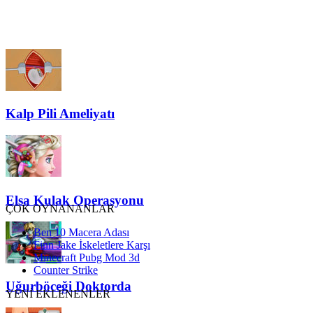
Kalp Pili Ameliyatı
Elsa Kulak Operasyonu
ÇOK OYNANANLAR
Ben 10 Macera Adası
Finn Jake İskeletlere Karşı
Minecraft Pubg Mod 3d
Counter Strike
Uğurböceği Doktorda
YENİ EKLENENLER