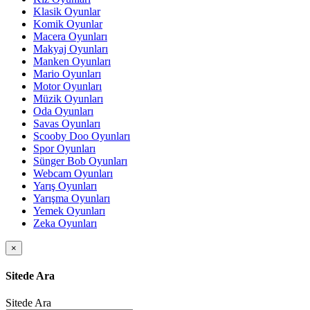
Klasik Oyunlar
Komik Oyunlar
Macera Oyunları
Makyaj Oyunları
Manken Oyunları
Mario Oyunları
Motor Oyunları
Müzik Oyunları
Oda Oyunları
Savas Oyunları
Scooby Doo Oyunları
Spor Oyunları
Sünger Bob Oyunları
Webcam Oyunları
Yarış Oyunları
Yarışma Oyunları
Yemek Oyunları
Zeka Oyunları
×
Sitede Ara
Sitede Ara