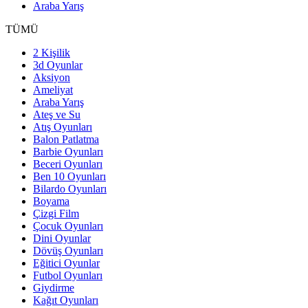
Araba Yarış
TÜMÜ
2 Kişilik
3d Oyunlar
Aksiyon
Ameliyat
Araba Yarış
Ateş ve Su
Atış Oyunları
Balon Patlatma
Barbie Oyunları
Beceri Oyunları
Ben 10 Oyunları
Bilardo Oyunları
Boyama
Çizgi Film
Çocuk Oyunları
Dini Oyunlar
Dövüş Oyunları
Eğitici Oyunlar
Futbol Oyunları
Giydirme
Kağıt Oyunları