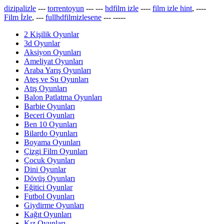
dizipalizle
---
torrentoyun
---
---
hdfilm izle
----
film izle hint
, ----
Film İzle
, ---
fullhdfilmizlesene
---
-----
2 Kişilik Oyunlar
3d Oyunlar
Aksiyon Oyunları
Ameliyat Oyunları
Araba Yarış Oyunları
Ateş ve Su Oyunları
Atış Oyunları
Balon Patlatma Oyunları
Barbie Oyunları
Beceri Oyunları
Ben 10 Oyunları
Bilardo Oyunları
Boyama Oyunları
Çizgi Film Oyunları
Çocuk Oyunları
Dini Oyunlar
Dövüş Oyunları
Eğitici Oyunlar
Futbol Oyunları
Giydirme Oyunları
Kağıt Oyunları
Kız Oyunları