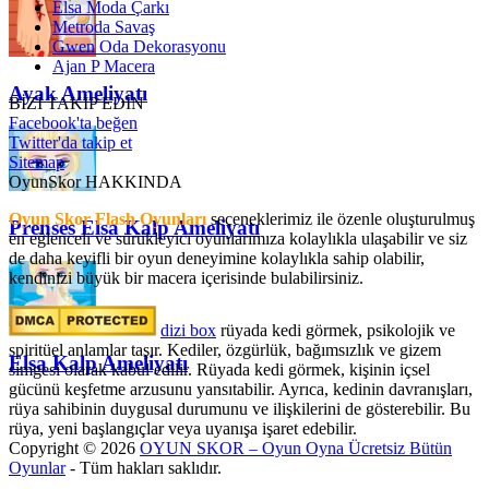
Elsa Moda Çarkı
Metroda Savaş
Gwen Oda Dekorasyonu
Ajan P Macera
Ayak Ameliyatı
BİZİ TAKİP EDİN
Facebook'ta beğen
Twitter'da takip et
Sitemap
OyunSkor HAKKINDA
Oyun Skor Flash Oyunları
seçeneklerimiz ile özenle oluşturulmuş
Prenses Elsa Kalp Ameliyatı
en eğlenceli ve sürükleyici oyunlarımıza kolaylıkla ulaşabilir ve siz
de daha keyifli bir oyun deneyimine kolaylıkla sahip olabilir,
kendinizi büyük bir macera içerisinde bulabilirsiniz.
dizi box
rüyada kedi görmek​, psikolojik ve
spiritüel anlamlar taşır. Kediler, özgürlük, bağımsızlık ve gizem
Elsa Kalp Ameliyatı
simgesi olarak kabul edilir. Rüyada kedi görmek, kişinin içsel
gücünü keşfetme arzusunu yansıtabilir. Ayrıca, kedinin davranışları,
rüya sahibinin duygusal durumunu ve ilişkilerini de gösterebilir. Bu
rüya, yeni başlangıçlar veya uyanışa işaret edebilir.
Copyright © 2026
OYUN SKOR – Oyun Oyna Ücretsiz Bütün
Oyunlar
- Tüm hakları saklıdır.