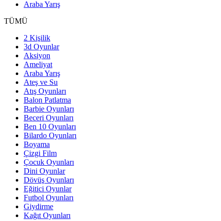
Araba Yarış
TÜMÜ
2 Kişilik
3d Oyunlar
Aksiyon
Ameliyat
Araba Yarış
Ateş ve Su
Atış Oyunları
Balon Patlatma
Barbie Oyunları
Beceri Oyunları
Ben 10 Oyunları
Bilardo Oyunları
Boyama
Çizgi Film
Çocuk Oyunları
Dini Oyunlar
Dövüş Oyunları
Eğitici Oyunlar
Futbol Oyunları
Giydirme
Kağıt Oyunları