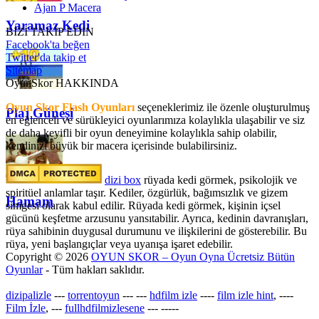
Ajan P Macera
Yaramaz Kedi
BİZİ TAKİP EDİN
Facebook'ta beğen
Twitter'da takip et
Sitemap
OyunSkor HAKKINDA
Oyun Skor Flash Oyunları
seçeneklerimiz ile özenle oluşturulmuş
Plaj Güneşi
en eğlenceli ve sürükleyici oyunlarımıza kolaylıkla ulaşabilir ve siz
de daha keyifli bir oyun deneyimine kolaylıkla sahip olabilir,
kendinizi büyük bir macera içerisinde bulabilirsiniz.
dizi box
rüyada kedi görmek​, psikolojik ve
spiritüel anlamlar taşır. Kediler, özgürlük, bağımsızlık ve gizem
Hamam
simgesi olarak kabul edilir. Rüyada kedi görmek, kişinin içsel
gücünü keşfetme arzusunu yansıtabilir. Ayrıca, kedinin davranışları,
rüya sahibinin duygusal durumunu ve ilişkilerini de gösterebilir. Bu
rüya, yeni başlangıçlar veya uyanışa işaret edebilir.
Copyright © 2026
OYUN SKOR – Oyun Oyna Ücretsiz Bütün
Oyunlar
- Tüm hakları saklıdır.
dizipalizle
---
torrentoyun
---
---
hdfilm izle
----
film izle hint
, ----
Film İzle
, ---
fullhdfilmizlesene
---
-----