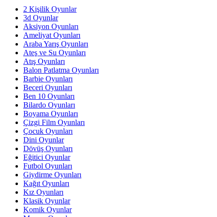
2 Kişilik Oyunlar
3d Oyunlar
Aksiyon Oyunları
Ameliyat Oyunları
Araba Yarış Oyunları
Ateş ve Su Oyunları
Atış Oyunları
Balon Patlatma Oyunları
Barbie Oyunları
Beceri Oyunları
Ben 10 Oyunları
Bilardo Oyunları
Boyama Oyunları
Çizgi Film Oyunları
Çocuk Oyunları
Dini Oyunlar
Dövüş Oyunları
Eğitici Oyunlar
Futbol Oyunları
Giydirme Oyunları
Kağıt Oyunları
Kız Oyunları
Klasik Oyunlar
Komik Oyunlar