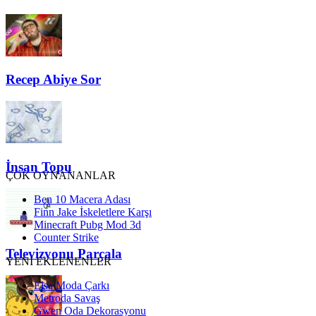
Recep Abiye Sor
İnsan Topu
ÇOK OYNANANLAR
Ben 10 Macera Adası
Finn Jake İskeletlere Karşı
Minecraft Pubg Mod 3d
Counter Strike
Televizyonu Parçala
YENİ EKLENENLER
Elsa Moda Çarkı
Metroda Savaş
Gwen Oda Dekorasyonu