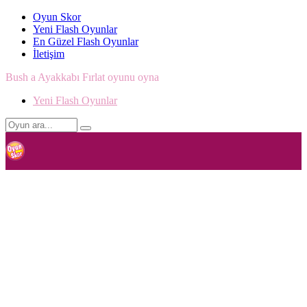
Oyun Skor
Yeni Flash Oyunlar
En Güzel Flash Oyunlar
İletişim
Bush a Ayakkabı Fırlat oyunu oyna
Yeni Flash Oyunlar