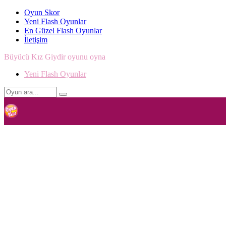
Oyun Skor
Yeni Flash Oyunlar
En Güzel Flash Oyunlar
İletişim
Büyücü Kız Giydir oyunu oyna
Yeni Flash Oyunlar