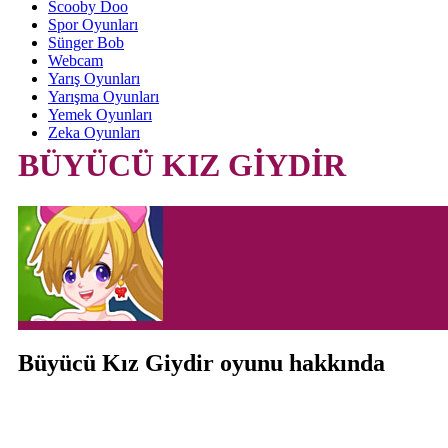
Scooby Doo
Spor Oyunları
Sünger Bob
Webcam
Yarış Oyunları
Yarışma Oyunları
Yemek Oyunları
Zeka Oyunları
BÜYÜCÜ KIZ GİYDİR
Büyücü Kız Giydir oyunu hakkında