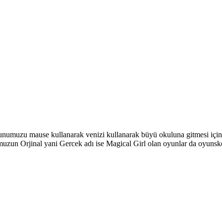
umuzu mause kullanarak venizi kullanarak büyü okuluna gitmesi için h
numuzun Orjinal yani Gercek adı ise Magical Girl olan oyunlar da oyuns