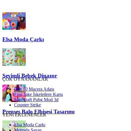
Elsa Moda Çarkı
Sevimli Bebek Dinazor
ÇOK OYNANANLAR
Ben 10 Macera Adası
Finn Jake İskeletlere Karşı
Minecraft Pubg Mod 3d
Counter Strike
Prenses Balo Elbisesi Tasarımı
YENİ EKLENENLER
Elsa Moda Çarkı
Metroda Savaş