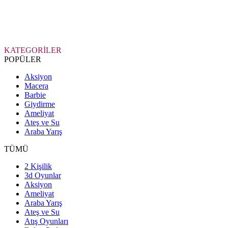
KATEGORİLER
POPÜLER
Aksiyon
Macera
Barbie
Giydirme
Ameliyat
Ateş ve Su
Araba Yarış
TÜMÜ
2 Kişilik
3d Oyunlar
Aksiyon
Ameliyat
Araba Yarış
Ateş ve Su
Atış Oyunları