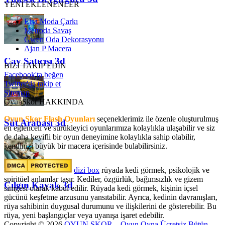
YENİ EKLENENLER
Elsa Moda Çarkı
Metroda Savaş
Gwen Oda Dekorasyonu
Ajan P Macera
Çay Satıcısı 3d
BİZİ TAKİP EDİN
Facebook'ta beğen
Twitter'da takip et
Sitemap
OyunSkor HAKKINDA
Oyun Skor Flash Oyunları
seçeneklerimiz ile özenle oluşturulmuş
Süt Arabası 3d
en eğlenceli ve sürükleyici oyunlarımıza kolaylıkla ulaşabilir ve siz
de daha keyifli bir oyun deneyimine kolaylıkla sahip olabilir,
kendinizi büyük bir macera içerisinde bulabilirsiniz.
dizi box
rüyada kedi görmek​, psikolojik ve
spiritüel anlamlar taşır. Kediler, özgürlük, bağımsızlık ve gizem
Çılgın Kayak 3d
simgesi olarak kabul edilir. Rüyada kedi görmek, kişinin içsel
gücünü keşfetme arzusunu yansıtabilir. Ayrıca, kedinin davranışları,
rüya sahibinin duygusal durumunu ve ilişkilerini de gösterebilir. Bu
rüya, yeni başlangıçlar veya uyanışa işaret edebilir.
Copyright © 2026
OYUN SKOR – Oyun Oyna Ücretsiz Bütün