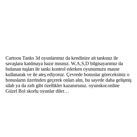
Cartoon Tanks 3d oyunlarımız da kendinize ait tankınız ile
savaşlara katılmaya hazır mısınız. W,A,S,D bilgisayarımız da
bulunan tuşları ile tankı kontrol ederken oyunumuzu mause
kullanarak ve ile ateş ediyoruz. Çevrede bonuslar göreceksiniz o
bonusların üzerinden geçerek onları alın, bu sayede daha gelişmiş
silah ya da zırh gibi özellikler kazanırsınız. oyunskor.online
Güzel Bol skorlu oyunlar diler…