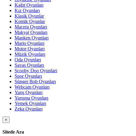
Kağıt Oyunları
Kız Oyunları
Klasik Oyunlar
Komik Oyunlar
Macera Oyunları
Makyaj Oyunları
Manken Oyunları
Mario Oyunları
Motor Oyunları
Müzik Oyunları
Oda Oyunları
Savas Oyunları
Scooby Doo Oyunları
Spor Oyunları
Sünger Bob Oyunları
Webcam Oyunları
Yarış Oyunları
Yarışma Oyunları
Yemek Oyunları
Zeka Oyunları
×
Sitede Ara