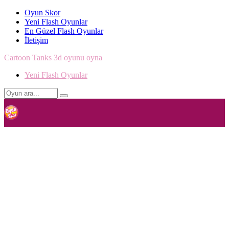
Oyun Skor
Yeni Flash Oyunlar
En Güzel Flash Oyunlar
İletişim
Cartoon Tanks 3d oyunu oyna
Yeni Flash Oyunlar