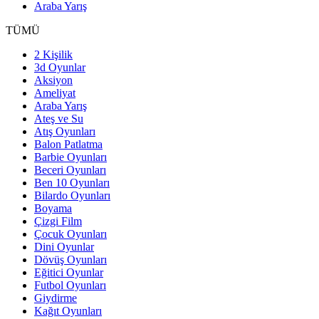
Araba Yarış
TÜMÜ
2 Kişilik
3d Oyunlar
Aksiyon
Ameliyat
Araba Yarış
Ateş ve Su
Atış Oyunları
Balon Patlatma
Barbie Oyunları
Beceri Oyunları
Ben 10 Oyunları
Bilardo Oyunları
Boyama
Çizgi Film
Çocuk Oyunları
Dini Oyunlar
Dövüş Oyunları
Eğitici Oyunlar
Futbol Oyunları
Giydirme
Kağıt Oyunları