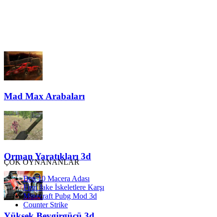
Mad Max Arabaları
Orman Yaratıkları 3d
ÇOK OYNANANLAR
Ben 10 Macera Adası
Finn Jake İskeletlere Karşı
Minecraft Pubg Mod 3d
Counter Strike
Yüksek Beygirgücü 3d