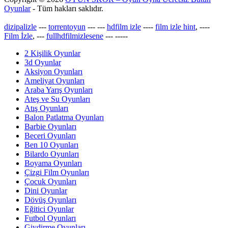
Oyunlar
- Tüm hakları saklıdır.
dizipalizle
---
torrentoyun
---
---
hdfilm izle
----
film izle hint
, ----
Film İzle
, ---
fullhdfilmizlesene
---
-----
2 Kişilik Oyunlar
3d Oyunlar
Aksiyon Oyunları
Ameliyat Oyunları
Araba Yarış Oyunları
Ateş ve Su Oyunları
Atış Oyunları
Balon Patlatma Oyunları
Barbie Oyunları
Beceri Oyunları
Ben 10 Oyunları
Bilardo Oyunları
Boyama Oyunları
Çizgi Film Oyunları
Çocuk Oyunları
Dini Oyunlar
Dövüş Oyunları
Eğitici Oyunlar
Futbol Oyunları
Giydirme Oyunları