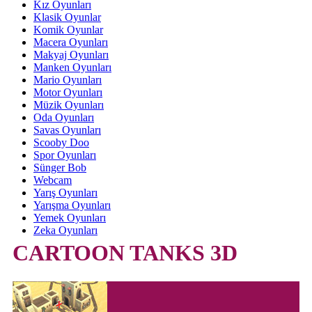
Kız Oyunları
Klasik Oyunlar
Komik Oyunlar
Macera Oyunları
Makyaj Oyunları
Manken Oyunları
Mario Oyunları
Motor Oyunları
Müzik Oyunları
Oda Oyunları
Savas Oyunları
Scooby Doo
Spor Oyunları
Sünger Bob
Webcam
Yarış Oyunları
Yarışma Oyunları
Yemek Oyunları
Zeka Oyunları
CARTOON TANKS 3D