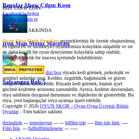
Regular Show Çılgın Koşu
BİZİ TAKİP EDİN
Facebook'ta beğen
Twitter'da takip et
Sitemap
OyunSkor HAKKINDA
Oyun Skor Flash Oyunları
seçeneklerimiz ile özenle oluşturulmuş
Iron Man Motor Macerası
en eğlenceli ve sürükleyici oyunlarımıza kolaylıkla ulaşabilir ve siz
de daha keyifli bir oyun deneyimine kolaylıkla sahip olabilir,
kendinizi büyük bir macera içerisinde bulabilirsiniz.
dizi box
rüyada kedi görmek​, psikolojik ve
spiritüel anlamlar taşır. Kediler, özgürlük, bağımsızlık ve gizem
Salyangoz Bob 5
simgesi olarak kabul edilir. Rüyada kedi görmek, kişinin içsel
gücünü keşfetme arzusunu yansıtabilir. Ayrıca, kedinin davranışları,
rüya sahibinin duygusal durumunu ve ilişkilerini de gösterebilir. Bu
rüya, yeni başlangıçlar veya uyanışa işaret edebilir.
Copyright © 2026
OYUN SKOR – Oyun Oyna Ücretsiz Bütün
Oyunlar
- Tüm hakları saklıdır.
dizipalizle
---
torrentoyun
---
---
hdfilm izle
----
film izle hint
, ----
Film İzle
, ---
fullhdfilmizlesene
---
-----
2 Kişilik Oyunlar