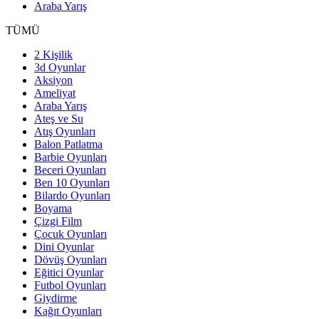
Araba Yarış
TÜMÜ
2 Kişilik
3d Oyunlar
Aksiyon
Ameliyat
Araba Yarış
Ateş ve Su
Atış Oyunları
Balon Patlatma
Barbie Oyunları
Beceri Oyunları
Ben 10 Oyunları
Bilardo Oyunları
Boyama
Çizgi Film
Çocuk Oyunları
Dini Oyunlar
Dövüş Oyunları
Eğitici Oyunlar
Futbol Oyunları
Giydirme
Kağıt Oyunları