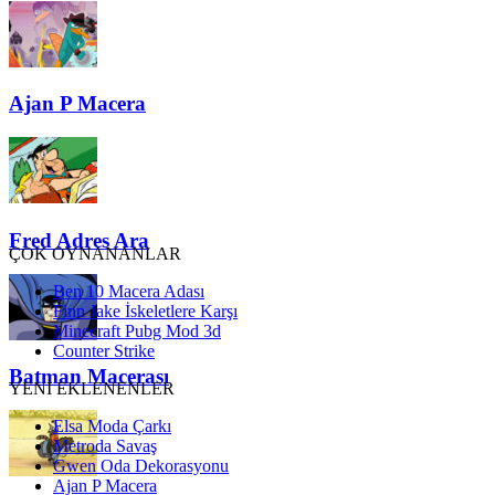
Ajan P Macera
Fred Adres Ara
ÇOK OYNANANLAR
Ben 10 Macera Adası
Finn Jake İskeletlere Karşı
Minecraft Pubg Mod 3d
Counter Strike
Batman Macerası
YENİ EKLENENLER
Elsa Moda Çarkı
Metroda Savaş
Gwen Oda Dekorasyonu
Ajan P Macera