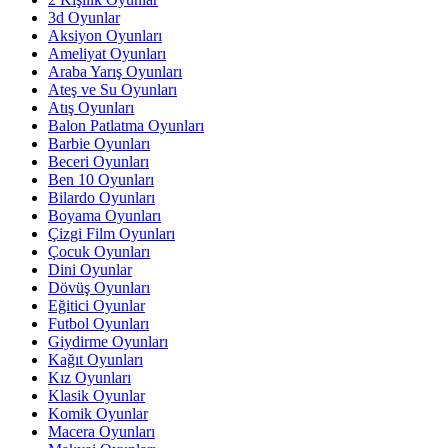
3d Oyunlar
Aksiyon Oyunları
Ameliyat Oyunları
Araba Yarış Oyunları
Ateş ve Su Oyunları
Atış Oyunları
Balon Patlatma Oyunları
Barbie Oyunları
Beceri Oyunları
Ben 10 Oyunları
Bilardo Oyunları
Boyama Oyunları
Çizgi Film Oyunları
Çocuk Oyunları
Dini Oyunlar
Dövüş Oyunları
Eğitici Oyunlar
Futbol Oyunları
Giydirme Oyunları
Kağıt Oyunları
Kız Oyunları
Klasik Oyunlar
Komik Oyunlar
Macera Oyunları