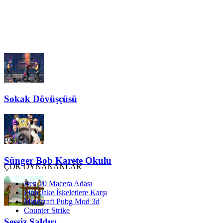
Sokak Dövüşçüsü
Sünger Bob Karete Okulu
ÇOK OYNANANLAR
Ben 10 Macera Adası
Finn Jake İskeletlere Karşı
Minecraft Pubg Mod 3d
Counter Strike
Sessiz Saldırı