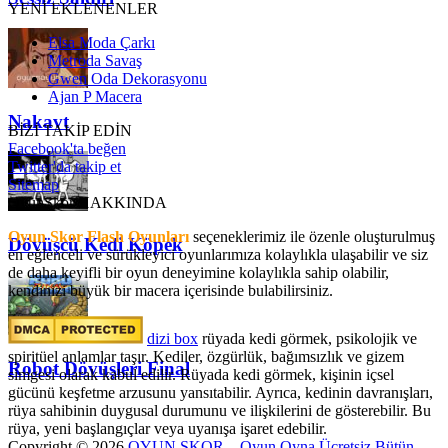
YENİ EKLENENLER
Elsa Moda Çarkı
Metroda Savaş
Gwen Oda Dekorasyonu
Ajan P Macera
Nakavt
BİZİ TAKİP EDİN
Facebook'ta beğen
Twitter'da takip et
Sitemap
OyunSkor HAKKINDA
Oyun Skor Flash Oyunları
seçeneklerimiz ile özenle oluşturulmuş
Dövüşcü Kedi Köpek
en eğlenceli ve sürükleyici oyunlarımıza kolaylıkla ulaşabilir ve siz
de daha keyifli bir oyun deneyimine kolaylıkla sahip olabilir,
kendinizi büyük bir macera içerisinde bulabilirsiniz.
dizi box
rüyada kedi görmek​, psikolojik ve
spiritüel anlamlar taşır. Kediler, özgürlük, bağımsızlık ve gizem
Robot Dövüşleri Final
simgesi olarak kabul edilir. Rüyada kedi görmek, kişinin içsel
gücünü keşfetme arzusunu yansıtabilir. Ayrıca, kedinin davranışları,
rüya sahibinin duygusal durumunu ve ilişkilerini de gösterebilir. Bu
rüya, yeni başlangıçlar veya uyanışa işaret edebilir.
Copyright © 2026
OYUN SKOR – Oyun Oyna Ücretsiz Bütün