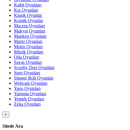
Kağıt Oyunları
Kız Oyunları
Klasik Oyunlar
Komik Oyunlar
Macera Oyunları
Makyaj Oyunları
Manken Oyunları
Mario Oyunları
Motor Oyunları
Müzik Oyunları
Oda Oyunları
Savas Oyunları
Scooby Doo Oyunları
Spor Oyunları
Sünger Bob Oyunları
Webcam Oyunları
Yarış Oyunları
Yarışma Oyunları
Yemek Oyunları
Zeka Oyunları
×
Sitede Ara