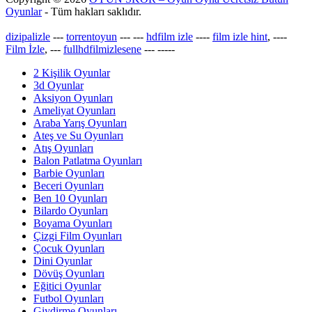
Oyunlar
- Tüm hakları saklıdır.
dizipalizle
---
torrentoyun
---
---
hdfilm izle
----
film izle hint
, ----
Film İzle
, ---
fullhdfilmizlesene
---
-----
2 Kişilik Oyunlar
3d Oyunlar
Aksiyon Oyunları
Ameliyat Oyunları
Araba Yarış Oyunları
Ateş ve Su Oyunları
Atış Oyunları
Balon Patlatma Oyunları
Barbie Oyunları
Beceri Oyunları
Ben 10 Oyunları
Bilardo Oyunları
Boyama Oyunları
Çizgi Film Oyunları
Çocuk Oyunları
Dini Oyunlar
Dövüş Oyunları
Eğitici Oyunlar
Futbol Oyunları
Giydirme Oyunları