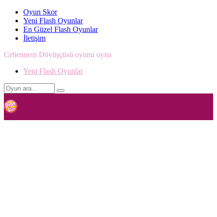
Oyun Skor
Yeni Flash Oyunlar
En Güzel Flash Oyunlar
İletişim
Cehennem Dövüşçüsü oyunu oyna
Yeni Flash Oyunlar