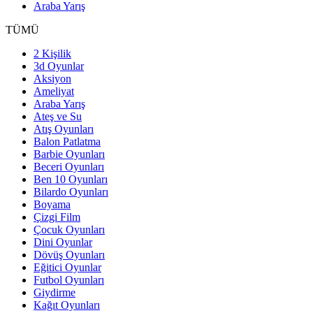
Araba Yarış
TÜMÜ
2 Kişilik
3d Oyunlar
Aksiyon
Ameliyat
Araba Yarış
Ateş ve Su
Atış Oyunları
Balon Patlatma
Barbie Oyunları
Beceri Oyunları
Ben 10 Oyunları
Bilardo Oyunları
Boyama
Çizgi Film
Çocuk Oyunları
Dini Oyunlar
Dövüş Oyunları
Eğitici Oyunlar
Futbol Oyunları
Giydirme
Kağıt Oyunları