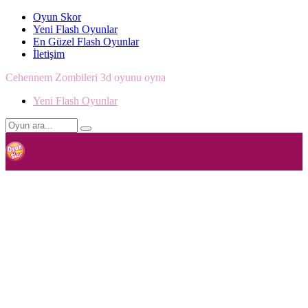
Oyun Skor
Yeni Flash Oyunlar
En Güzel Flash Oyunlar
İletişim
Cehennem Zombileri 3d oyunu oyna
Yeni Flash Oyunlar