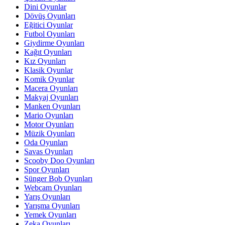
Dini Oyunlar
Dövüş Oyunları
Eğitici Oyunlar
Futbol Oyunları
Giydirme Oyunları
Kağıt Oyunları
Kız Oyunları
Klasik Oyunlar
Komik Oyunlar
Macera Oyunları
Makyaj Oyunları
Manken Oyunları
Mario Oyunları
Motor Oyunları
Müzik Oyunları
Oda Oyunları
Savas Oyunları
Scooby Doo Oyunları
Spor Oyunları
Sünger Bob Oyunları
Webcam Oyunları
Yarış Oyunları
Yarışma Oyunları
Yemek Oyunları
Zeka Oyunları