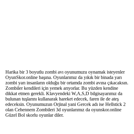
Harika bir 3 boyutlu zombi avı oyunumuzu oynamak isteyenler
OyunSkor.online başına. Oyunlarımız da yıkık bir binada yarı
zombi yarı insanların olduğu bir ortamda zombi avına çıkacaksın.
Zombiler kendileri için yemek arıyorlar. Bu yüzden kendine
dikkat etmen gerekli. Klavyendeki W,A,S,D bilgisayarımız da
bulunan tuşlarını kullanarak hareket edecek, faren ile de ateş
edeceksin. Oyunumuzun Orjinal yani Gercek adı ise Hellstick 2
olan Cehennem Zombileri 3d oyunlarımız da oyunskor.online
Güzel Bol skorlu oyunlar diler.