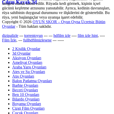
Çılgın Kayak 3d
simgesi olarak kabul edilir. Rüyada kedi görmek, kişinin içsel
gücünü keşfetme arzusunu yansıtabilir. Ayrıca, kedinin davranışları,
rüya sahibinin duygusal durumunu ve ilişkilerini de gösterebilir. Bu
rüya, yeni başlangıçlar veya uyanışa işaret edebilir.
Copyright © 2026
OYUN SKOR – Oyun Oyna Ücretsiz Bütün
Oyunlar
- Tüm hakları saklıdır.
dizipalizle
---
torrentoyun
---
---
hdfilm izle
----
film izle hint
, ----
Film İzle
, ---
fullhdfilmizlesene
---
-----
2 Kişilik Oyunlar
3d Oyunlar
Aksiyon Oyunları
Ameliyat Oyunları
Araba Yarış Oyunları
Ateş ve Su Oyunları
Atış Oyunları
Balon Patlatma Oyunları
Barbie Oyunları
Beceri Oyunları
Ben 10 Oyunları
Bilardo Oyunları
Boyama Oyunları
Çizgi Film Oyunları
Çocuk Oyunları