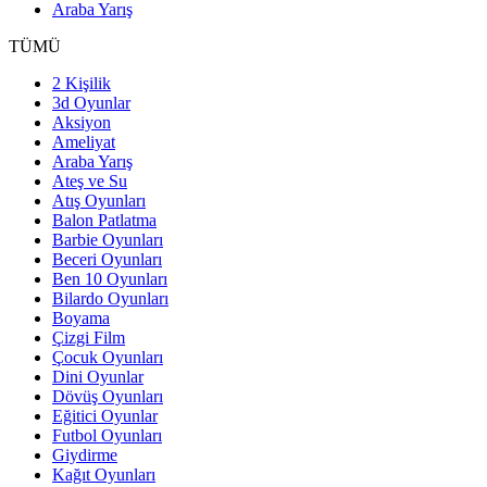
Araba Yarış
TÜMÜ
2 Kişilik
3d Oyunlar
Aksiyon
Ameliyat
Araba Yarış
Ateş ve Su
Atış Oyunları
Balon Patlatma
Barbie Oyunları
Beceri Oyunları
Ben 10 Oyunları
Bilardo Oyunları
Boyama
Çizgi Film
Çocuk Oyunları
Dini Oyunlar
Dövüş Oyunları
Eğitici Oyunlar
Futbol Oyunları
Giydirme
Kağıt Oyunları