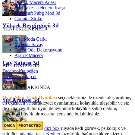
Ben 10 Macera Adası
Finn Jake İskeletlere Karşı
Minecraft Pubg Mod 3d
Counter Strike
Yüksek Beygirgücü 3d
YENİ EKLENENLER
Elsa Moda Çarkı
Metroda Savaş
Gwen Oda Dekorasyonu
Ajan P Macera
Çay Satıcısı 3d
BİZİ TAKİP EDİN
Facebook'ta beğen
Twitter'da takip et
Sitemap
OyunSkor HAKKINDA
Oyun Skor Flash Oyunları
seçeneklerimiz ile özenle oluşturulmuş
Süt Arabası 3d
en eğlenceli ve sürükleyici oyunlarımıza kolaylıkla ulaşabilir ve siz
de daha keyifli bir oyun deneyimine kolaylıkla sahip olabilir,
kendinizi büyük bir macera içerisinde bulabilirsiniz.
dizi box
rüyada kedi görmek​, psikolojik ve
spiritüel anlamlar taşır. Kediler, özgürlük, bağımsızlık ve gizem