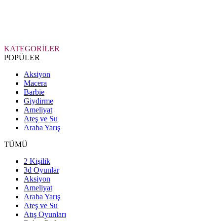
KATEGORİLER
POPÜLER
Aksiyon
Macera
Barbie
Giydirme
Ameliyat
Ateş ve Su
Araba Yarış
TÜMÜ
2 Kişilik
3d Oyunlar
Aksiyon
Ameliyat
Araba Yarış
Ateş ve Su
Atış Oyunları