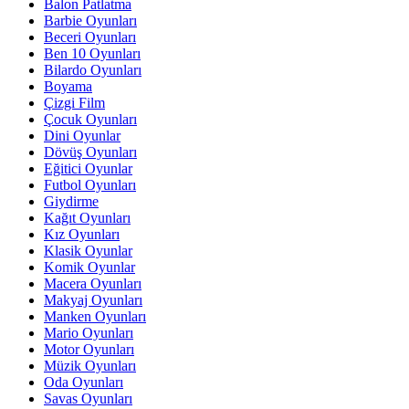
Balon Patlatma
Barbie Oyunları
Beceri Oyunları
Ben 10 Oyunları
Bilardo Oyunları
Boyama
Çizgi Film
Çocuk Oyunları
Dini Oyunlar
Dövüş Oyunları
Eğitici Oyunlar
Futbol Oyunları
Giydirme
Kağıt Oyunları
Kız Oyunları
Klasik Oyunlar
Komik Oyunlar
Macera Oyunları
Makyaj Oyunları
Manken Oyunları
Mario Oyunları
Motor Oyunları
Müzik Oyunları
Oda Oyunları
Savas Oyunları