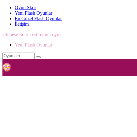
Oyun Skor
Yeni Flash Oyunlar
En Güzel Flash Oyunlar
İletişim
Chinese Solo Test oyunu oyna
Yeni Flash Oyunlar