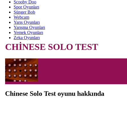
Scooby Doo
Spor Oyunları
Sünger Bob
Webcam
Yarış Oyunları
Yarışma Oyunları
Yemek Oyunları
Zeka Oyunları
CHİNESE SOLO TEST
Chinese Solo Test oyunu hakkında