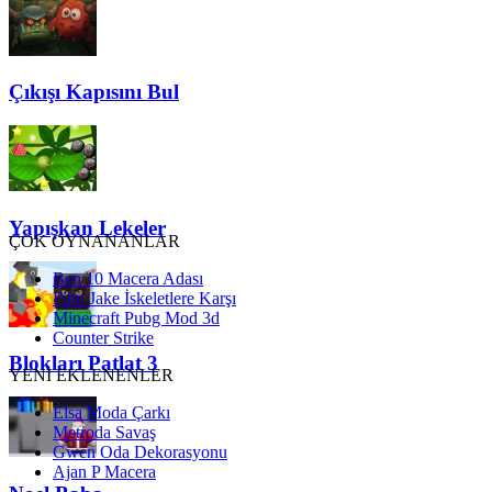
Çıkışı Kapısını Bul
Yapışkan Lekeler
ÇOK OYNANANLAR
Ben 10 Macera Adası
Finn Jake İskeletlere Karşı
Minecraft Pubg Mod 3d
Counter Strike
Blokları Patlat 3
YENİ EKLENENLER
Elsa Moda Çarkı
Metroda Savaş
Gwen Oda Dekorasyonu
Ajan P Macera