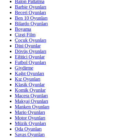
Balon Patlatma
Barbie Oyunları
Beceri Oyunları
Ben 10 Oyunları
Bilardo Oyunları
Boyama
Çizgi Film
Çocuk Oyunları
Dini Oyunlar
Dövüş Oyunları
Eğitici Oyunlar
Futbol Oyunları
Giydirme
Kağıt Oyunları
Kız Oyunları
Klasik Oyunlar
Komik Oyunlar
Macera Oyunları
Makyaj Oyunları
Manken Oyunları
Mario Oyunları
Motor Oyunları
Müzik Oyunları
Oda Oyunları
Savas Oyunları