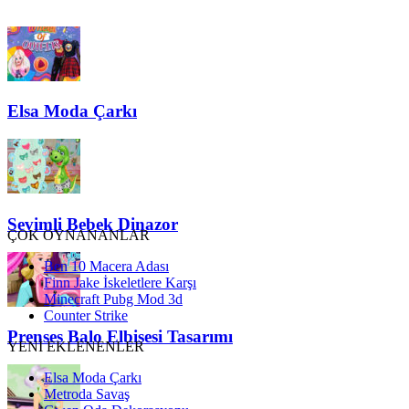
Elsa Moda Çarkı
Sevimli Bebek Dinazor
ÇOK OYNANANLAR
Ben 10 Macera Adası
Finn Jake İskeletlere Karşı
Minecraft Pubg Mod 3d
Counter Strike
Prenses Balo Elbisesi Tasarımı
YENİ EKLENENLER
Elsa Moda Çarkı
Metroda Savaş