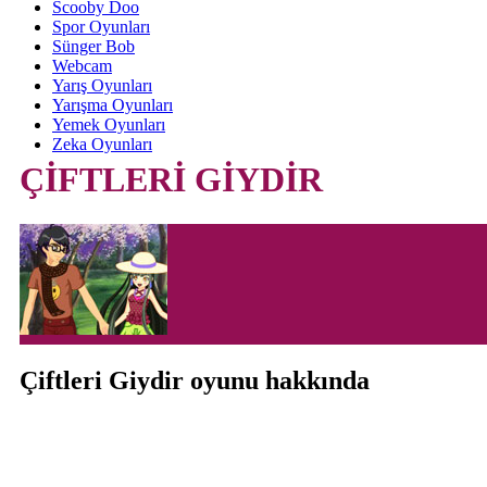
Scooby Doo
Spor Oyunları
Sünger Bob
Webcam
Yarış Oyunları
Yarışma Oyunları
Yemek Oyunları
Zeka Oyunları
ÇİFTLERİ GİYDİR
Çiftleri Giydir oyunu hakkında