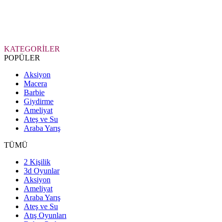
KATEGORİLER
POPÜLER
Aksiyon
Macera
Barbie
Giydirme
Ameliyat
Ateş ve Su
Araba Yarış
TÜMÜ
2 Kişilik
3d Oyunlar
Aksiyon
Ameliyat
Araba Yarış
Ateş ve Su
Atış Oyunları