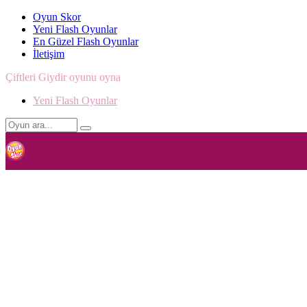
Oyun Skor
Yeni Flash Oyunlar
En Güzel Flash Oyunlar
İletişim
Çiftleri Giydir oyunu oyna
Yeni Flash Oyunlar