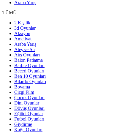
Araba Yarış
TÜMÜ
2 Kişilik
3d Oyunlar
Aksiyon
Ameliyat
Araba Yarış
Ateş ve Su
Atış Oyunları
Balon Patlatma
Barbie Oyunları
Beceri Oyunları
Ben 10 Oyunları
Bilardo Oyunları
Boyama
Çizgi Film
Çocuk Oyunları
Dini Oyunlar
Dövüş Oyunları
Eğitici Oyunlar
Futbol Oyunları
Giydirme
Kağıt Oyunları