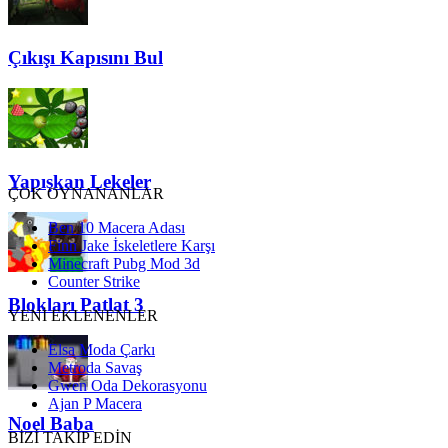
Çıkışı Kapısını Bul
Yapışkan Lekeler
ÇOK OYNANANLAR
Ben 10 Macera Adası
Finn Jake İskeletlere Karşı
Minecraft Pubg Mod 3d
Counter Strike
Blokları Patlat 3
YENİ EKLENENLER
Elsa Moda Çarkı
Metroda Savaş
Gwen Oda Dekorasyonu
Ajan P Macera
Noel Baba
BİZİ TAKİP EDİN