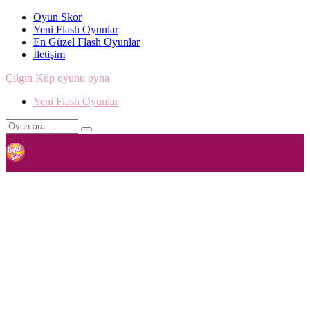
Oyun Skor
Yeni Flash Oyunlar
En Güzel Flash Oyunlar
İletişim
Çılgın Küp oyunu oyna
Yeni Flash Oyunlar