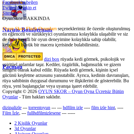
Facebook'ta beğen
Twitter'da takip et
Sitemap
OyunSkor HAKKINDA
Oyun Skor Flash Oyunları
seçeneklerimiz ile özenle oluşturulmuş
Naruto Bomberman
en eğlenceli ve sürükleyici oyunlarımıza kolaylıkla ulaşabilir ve siz
de daha keyifli bir oyun deneyimine kolaylıkla sahip olabilir,
kendinizi büyük bir macera içerisinde bulabilirsiniz.
dizi box
rüyada kedi görmek​, psikolojik ve
spiritüel anlamlar taşır. Kediler, özgürlük, bağımsızlık ve gizem
Pacman
simgesi olarak kabul edilir. Rüyada kedi görmek, kişinin içsel
gücünü keşfetme arzusunu yansıtabilir. Ayrıca, kedinin davranışları,
rüya sahibinin duygusal durumunu ve ilişkilerini de gösterebilir. Bu
rüya, yeni başlangıçlar veya uyanışa işaret edebilir.
Copyright © 2026
OYUN SKOR – Oyun Oyna Ücretsiz Bütün
Oyunlar
- Tüm hakları saklıdır.
dizipalizle
---
torrentoyun
---
---
hdfilm izle
----
film izle hint
, ----
Film İzle
, ---
fullhdfilmizlesene
---
-----
2 Kişilik Oyunlar
3d Oyunlar
Aksiyon Oyunları