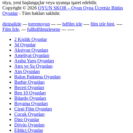
rüya, yeni başlangıçlar veya uyanışa işaret edebilir.
Copyright © 2026
OYUN SKOR – Oyun Oyna Ücretsiz Bütün
Oyunlar
- Tüm hakları saklıdır.
dizipalizle
---
torrentoyun
---
---
hdfilm izle
----
film izle hint
, ----
Film İzle
, ---
fullhdfilmizlesene
---
-----
2 Kişilik Oyunlar
3d Oyunlar
Aksiyon Oyunları
Ameliyat Oyunları
Araba Yarış Oyunları
Ateş ve Su Oyunları
Atış Oyunları
Balon Patlatma Oyunları
Barbie Oyunları
Beceri Oyunları
Ben 10 Oyunları
Bilardo Oyunları
Boyama Oyunları
Çizgi Film Oyunları
Çocuk Oyunları
Dini Oyunlar
Dövüş Oyunları
Eğitici Oyunlar