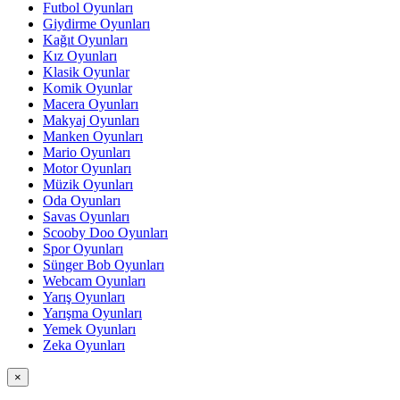
Futbol Oyunları
Giydirme Oyunları
Kağıt Oyunları
Kız Oyunları
Klasik Oyunlar
Komik Oyunlar
Macera Oyunları
Makyaj Oyunları
Manken Oyunları
Mario Oyunları
Motor Oyunları
Müzik Oyunları
Oda Oyunları
Savas Oyunları
Scooby Doo Oyunları
Spor Oyunları
Sünger Bob Oyunları
Webcam Oyunları
Yarış Oyunları
Yarışma Oyunları
Yemek Oyunları
Zeka Oyunları
×