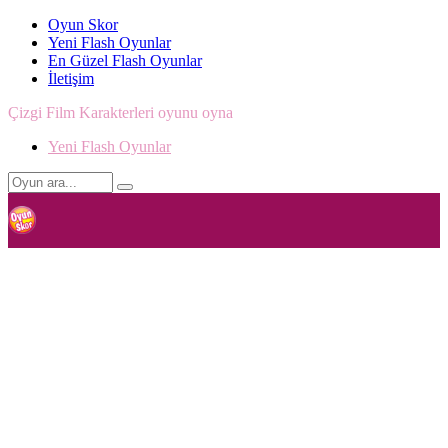
Oyun Skor
Yeni Flash Oyunlar
En Güzel Flash Oyunlar
İletişim
Çizgi Film Karakterleri oyunu oyna
Yeni Flash Oyunlar