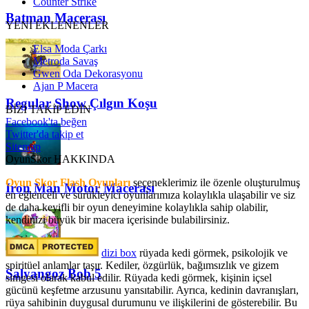
Counter Strike
Batman Macerası
YENİ EKLENENLER
Elsa Moda Çarkı
Metroda Savaş
Gwen Oda Dekorasyonu
Ajan P Macera
Regular Show Çılgın Koşu
BİZİ TAKİP EDİN
Facebook'ta beğen
Twitter'da takip et
Sitemap
OyunSkor HAKKINDA
Oyun Skor Flash Oyunları
seçeneklerimiz ile özenle oluşturulmuş
Iron Man Motor Macerası
en eğlenceli ve sürükleyici oyunlarımıza kolaylıkla ulaşabilir ve siz
de daha keyifli bir oyun deneyimine kolaylıkla sahip olabilir,
kendinizi büyük bir macera içerisinde bulabilirsiniz.
dizi box
rüyada kedi görmek​, psikolojik ve
spiritüel anlamlar taşır. Kediler, özgürlük, bağımsızlık ve gizem
Salyangoz Bob 5
simgesi olarak kabul edilir. Rüyada kedi görmek, kişinin içsel
gücünü keşfetme arzusunu yansıtabilir. Ayrıca, kedinin davranışları,
rüya sahibinin duygusal durumunu ve ilişkilerini de gösterebilir. Bu