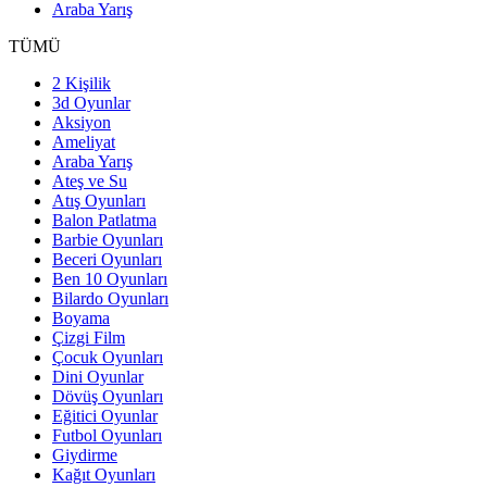
Araba Yarış
TÜMÜ
2 Kişilik
3d Oyunlar
Aksiyon
Ameliyat
Araba Yarış
Ateş ve Su
Atış Oyunları
Balon Patlatma
Barbie Oyunları
Beceri Oyunları
Ben 10 Oyunları
Bilardo Oyunları
Boyama
Çizgi Film
Çocuk Oyunları
Dini Oyunlar
Dövüş Oyunları
Eğitici Oyunlar
Futbol Oyunları
Giydirme
Kağıt Oyunları