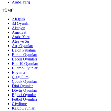
Araba Yarış
TÜMÜ
2 Kişilik
3d Oyunlar
Aksiyon
Ameliyat
Araba Yarış
Ateş ve Su
Atış Oyunları
Balon Patlatma
Barbie Oyunları
Beceri Oyunları
Ben 10 Oyunları
Bilardo Oyunları
Boyama
Çizgi Film
Çocuk Oyunları
Dini Oyunlar
Dövüş Oyunları
Eğitici Oyunlar
Futbol Oyunları
Giydirme
Kağıt Oyunları