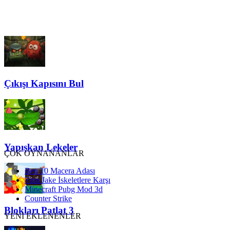
Çıkışı Kapısını Bul
Yapışkan Lekeler
ÇOK OYNANANLAR
Ben 10 Macera Adası
Finn Jake İskeletlere Karşı
Minecraft Pubg Mod 3d
Counter Strike
Blokları Patlat 3
YENİ EKLENENLER