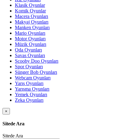
Klasik Oyunlar
Komik Oyunlar
Macera Oyunları
Makyaj Oyunları
Manken Oyunları
Mario Oyunları
Motor Oyunları
Müzik Oyunları
Oda Oyunları
Savas Oyunları
Scooby Doo Oyunları
Spor Oyunları
Sünger Bob Oyunları
Webcam Oyunları
Yarış Oyunları
Yarışma Oyunları
Yemek Oyunları
Zeka Oyunları
×
Sitede Ara
Sitede Ara