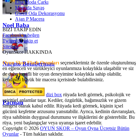
Elsa Moda Çarkı
Metroda Savaş
Gwen Oda Dekorasyonu
Ajan P Macera
Noel Baba
BİZİ TAKİP EDİN
Facebook'ta beğen
Twitter'da takip et
Sitemap
OyunSkor HAKKINDA
Oyun Skor Flash Oyunları
seçeneklerimiz ile özenle oluşturulmuş
Naruto Bomberman
en eğlenceli ve sürükleyici oyunlarımıza kolaylıkla ulaşabilir ve siz
de daha keyifli bir oyun deneyimine kolaylıkla sahip olabilir,
kendinizi büyük bir macera içerisinde bulabilirsiniz.
dizi box
rüyada kedi görmek​, psikolojik ve
spiritüel anlamlar taşır. Kediler, özgürlük, bağımsızlık ve gizem
Pacman
simgesi olarak kabul edilir. Rüyada kedi görmek, kişinin içsel
gücünü keşfetme arzusunu yansıtabilir. Ayrıca, kedinin davranışları,
rüya sahibinin duygusal durumunu ve ilişkilerini de gösterebilir. Bu
rüya, yeni başlangıçlar veya uyanışa işaret edebilir.
Copyright © 2026
OYUN SKOR – Oyun Oyna Ücretsiz Bütün
Oyunlar
- Tüm hakları saklıdır.