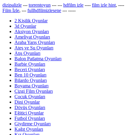
dizipalizle
---
torrentoyun
---
---
hdfilm izle
----
film izle hint
, ----
Film İzle
, ---
fullhdfilmizlesene
---
-----
2 Kişilik Oyunlar
3d Oyunlar
Aksiyon Oyunları
Ameliyat Oyunları
Araba Yarış Oyunları
Ateş ve Su Oyunları
Atış Oyunları
Balon Patlatma Oyunları
Barbie Oyunları
Beceri Oyunları
Ben 10 Oyunları
Bilardo Oyunları
Boyama Oyunları
Çizgi Film Oyunları
Çocuk Oyunları
Dini Oyunlar
Dövüş Oyunları
Eğitici Oyunlar
Futbol Oyunları
Giydirme Oyunları
Kağıt Oyunları
Kız Oyunları