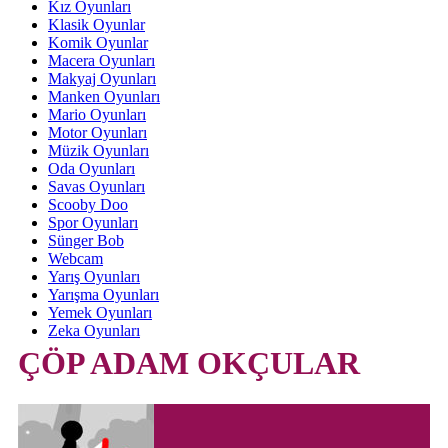
Kız Oyunları
Klasik Oyunlar
Komik Oyunlar
Macera Oyunları
Makyaj Oyunları
Manken Oyunları
Mario Oyunları
Motor Oyunları
Müzik Oyunları
Oda Oyunları
Savas Oyunları
Scooby Doo
Spor Oyunları
Sünger Bob
Webcam
Yarış Oyunları
Yarışma Oyunları
Yemek Oyunları
Zeka Oyunları
ÇÖP ADAM OKÇULAR