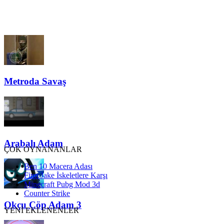
Metroda Savaş
Arabalı Adam
ÇOK OYNANANLAR
Ben 10 Macera Adası
Finn Jake İskeletlere Karşı
Minecraft Pubg Mod 3d
Counter Strike
Okçu Çöp Adam 3
YENİ EKLENENLER