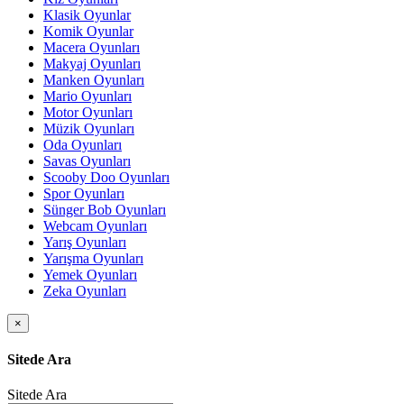
Klasik Oyunlar
Komik Oyunlar
Macera Oyunları
Makyaj Oyunları
Manken Oyunları
Mario Oyunları
Motor Oyunları
Müzik Oyunları
Oda Oyunları
Savas Oyunları
Scooby Doo Oyunları
Spor Oyunları
Sünger Bob Oyunları
Webcam Oyunları
Yarış Oyunları
Yarışma Oyunları
Yemek Oyunları
Zeka Oyunları
×
Sitede Ara
Sitede Ara