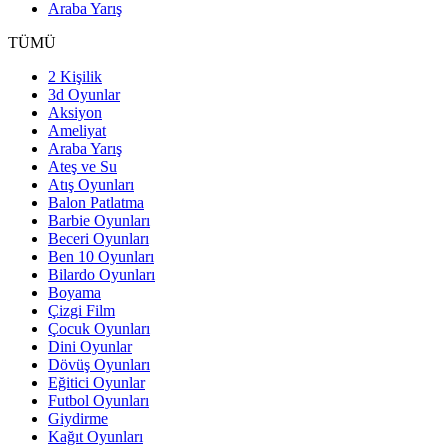
Araba Yarış
TÜMÜ
2 Kişilik
3d Oyunlar
Aksiyon
Ameliyat
Araba Yarış
Ateş ve Su
Atış Oyunları
Balon Patlatma
Barbie Oyunları
Beceri Oyunları
Ben 10 Oyunları
Bilardo Oyunları
Boyama
Çizgi Film
Çocuk Oyunları
Dini Oyunlar
Dövüş Oyunları
Eğitici Oyunlar
Futbol Oyunları
Giydirme
Kağıt Oyunları