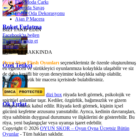
Elsa Moda Çarkı
Metroda Savaş
Gwen Oda Dekorasyonu
Ajan P Macera
Roket Fırlatma
BİZİ TAKİP EDİN
Facebook'ta beğen
Twitter'da takip et
Sitemap
OyunSkor HAKKINDA
Oyun Skor Flash Oyunları
seçeneklerimiz ile özenle oluşturulmuş
Özel Tetikçi
en eğlenceli ve sürükleyici oyunlarımıza kolaylıkla ulaşabilir ve siz
de daha keyifli bir oyun deneyimine kolaylıkla sahip olabilir,
kendinizi büyük bir macera içerisinde bulabilirsiniz.
dizi box
rüyada kedi görmek​, psikolojik ve
spiritüel anlamlar taşır. Kediler, özgürlük, bağımsızlık ve gizem
Ok Fırlat
simgesi olarak kabul edilir. Rüyada kedi görmek, kişinin içsel
gücünü keşfetme arzusunu yansıtabilir. Ayrıca, kedinin davranışları,
rüya sahibinin duygusal durumunu ve ilişkilerini de gösterebilir. Bu
rüya, yeni başlangıçlar veya uyanışa işaret edebilir.
Copyright © 2026
OYUN SKOR – Oyun Oyna Ücretsiz Bütün
Oyunlar
- Tüm hakları saklıdır.