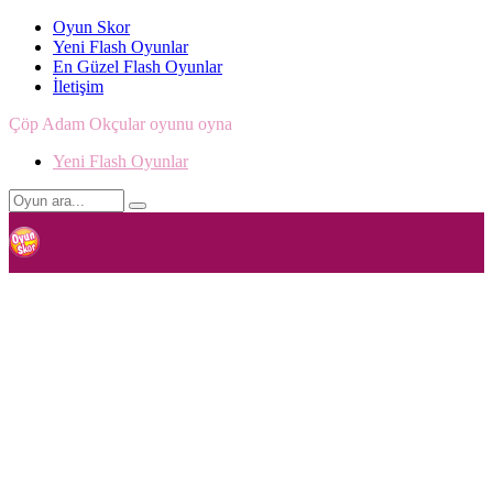
Oyun Skor
Yeni Flash Oyunlar
En Güzel Flash Oyunlar
İletişim
Çöp Adam Okçular oyunu oyna
Yeni Flash Oyunlar