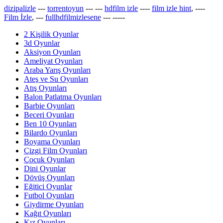
dizipalizle
---
torrentoyun
---
---
hdfilm izle
----
film izle hint
, ----
Film İzle
, ---
fullhdfilmizlesene
---
-----
2 Kişilik Oyunlar
3d Oyunlar
Aksiyon Oyunları
Ameliyat Oyunları
Araba Yarış Oyunları
Ateş ve Su Oyunları
Atış Oyunları
Balon Patlatma Oyunları
Barbie Oyunları
Beceri Oyunları
Ben 10 Oyunları
Bilardo Oyunları
Boyama Oyunları
Çizgi Film Oyunları
Çocuk Oyunları
Dini Oyunlar
Dövüş Oyunları
Eğitici Oyunlar
Futbol Oyunları
Giydirme Oyunları
Kağıt Oyunları
Kız Oyunları