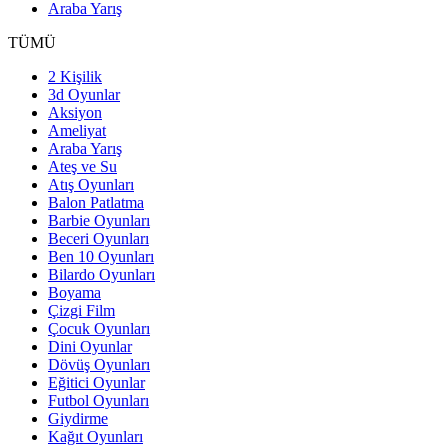
Araba Yarış
TÜMÜ
2 Kişilik
3d Oyunlar
Aksiyon
Ameliyat
Araba Yarış
Ateş ve Su
Atış Oyunları
Balon Patlatma
Barbie Oyunları
Beceri Oyunları
Ben 10 Oyunları
Bilardo Oyunları
Boyama
Çizgi Film
Çocuk Oyunları
Dini Oyunlar
Dövüş Oyunları
Eğitici Oyunlar
Futbol Oyunları
Giydirme
Kağıt Oyunları