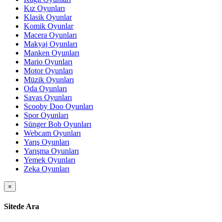
Kız Oyunları
Klasik Oyunlar
Komik Oyunlar
Macera Oyunları
Makyaj Oyunları
Manken Oyunları
Mario Oyunları
Motor Oyunları
Müzik Oyunları
Oda Oyunları
Savas Oyunları
Scooby Doo Oyunları
Spor Oyunları
Sünger Bob Oyunları
Webcam Oyunları
Yarış Oyunları
Yarışma Oyunları
Yemek Oyunları
Zeka Oyunları
×
Sitede Ara