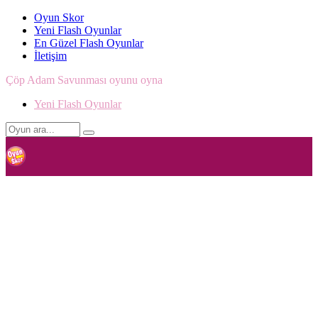
Oyun Skor
Yeni Flash Oyunlar
En Güzel Flash Oyunlar
İletişim
Çöp Adam Savunması oyunu oyna
Yeni Flash Oyunlar