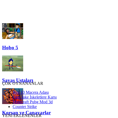
Hobo 5
Savaş Ustaları
ÇOK OYNANANLAR
Ben 10 Macera Adası
Finn Jake İskeletlere Karşı
Minecraft Pubg Mod 3d
Counter Strike
Korsan ve Canavarlar
YENİ EKLENENLER