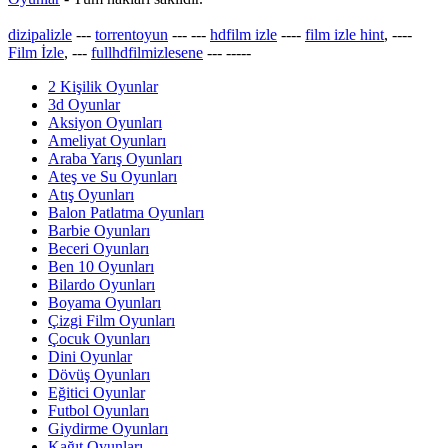
dizipalizle
---
torrentoyun
---
---
hdfilm izle
----
film izle hint
, ----
Film İzle
, ---
fullhdfilmizlesene
---
-----
2 Kişilik Oyunlar
3d Oyunlar
Aksiyon Oyunları
Ameliyat Oyunları
Araba Yarış Oyunları
Ateş ve Su Oyunları
Atış Oyunları
Balon Patlatma Oyunları
Barbie Oyunları
Beceri Oyunları
Ben 10 Oyunları
Bilardo Oyunları
Boyama Oyunları
Çizgi Film Oyunları
Çocuk Oyunları
Dini Oyunlar
Dövüş Oyunları
Eğitici Oyunlar
Futbol Oyunları
Giydirme Oyunları
Kağıt Oyunları