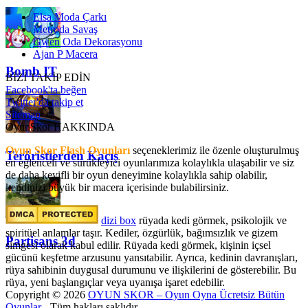
Elsa Moda Çarkı
Metroda Savaş
Gwen Oda Dekorasyonu
Ajan P Macera
Bomb IT
BİZİ TAKİP EDİN
Facebook'ta beğen
Twitter'da takip et
Sitemap
OyunSkor HAKKINDA
Oyun Skor Flash Oyunları
seçeneklerimiz ile özenle oluşturulmuş
Teröristlerden Kaçış
en eğlenceli ve sürükleyici oyunlarımıza kolaylıkla ulaşabilir ve siz
de daha keyifli bir oyun deneyimine kolaylıkla sahip olabilir,
kendinizi büyük bir macera içerisinde bulabilirsiniz.
dizi box
rüyada kedi görmek​, psikolojik ve
spiritüel anlamlar taşır. Kediler, özgürlük, bağımsızlık ve gizem
Partisans 3d
simgesi olarak kabul edilir. Rüyada kedi görmek, kişinin içsel
gücünü keşfetme arzusunu yansıtabilir. Ayrıca, kedinin davranışları,
rüya sahibinin duygusal durumunu ve ilişkilerini de gösterebilir. Bu
rüya, yeni başlangıçlar veya uyanışa işaret edebilir.
Copyright © 2026
OYUN SKOR – Oyun Oyna Ücretsiz Bütün
Oyunlar
- Tüm hakları saklıdır.