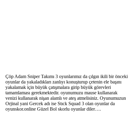
Çöp Adam Sniper Takımı 3 oyunlarımız da çılgın ikili bir önceki
oyunlar da yakaladıkları zanlıyı konuşturup çetenin ele başını
yakalamak için büyük çatışmalara girip büyük görevleri
tamamlaması gerekmektedir. oyunumuzu mause kullanarak
venizi kullanarak nişan alamlı ve ateş atmelisiniz. Oyunumuzun
Orjinal yani Gercek adı ise Stıck Squad 3 olan oyunlar da
oyunskor.online Güzel Bol skorlu oyunlar diler….