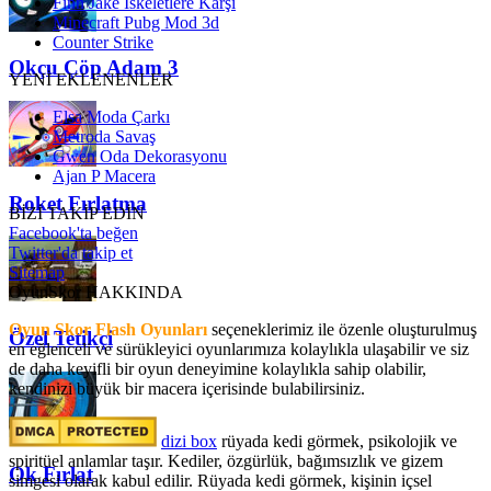
Finn Jake İskeletlere Karşı
Minecraft Pubg Mod 3d
Counter Strike
Okçu Çöp Adam 3
YENİ EKLENENLER
Elsa Moda Çarkı
Metroda Savaş
Gwen Oda Dekorasyonu
Ajan P Macera
Roket Fırlatma
BİZİ TAKİP EDİN
Facebook'ta beğen
Twitter'da takip et
Sitemap
OyunSkor HAKKINDA
Oyun Skor Flash Oyunları
seçeneklerimiz ile özenle oluşturulmuş
Özel Tetikçi
en eğlenceli ve sürükleyici oyunlarımıza kolaylıkla ulaşabilir ve siz
de daha keyifli bir oyun deneyimine kolaylıkla sahip olabilir,
kendinizi büyük bir macera içerisinde bulabilirsiniz.
dizi box
rüyada kedi görmek​, psikolojik ve
spiritüel anlamlar taşır. Kediler, özgürlük, bağımsızlık ve gizem
Ok Fırlat
simgesi olarak kabul edilir. Rüyada kedi görmek, kişinin içsel