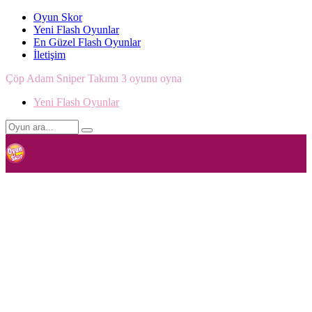
Oyun Skor
Yeni Flash Oyunlar
En Güzel Flash Oyunlar
İletişim
Çöp Adam Sniper Takımı 3 oyunu oyna
Yeni Flash Oyunlar