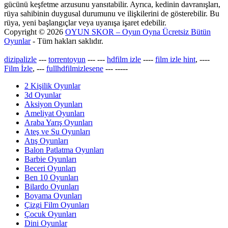
gücünü keşfetme arzusunu yansıtabilir. Ayrıca, kedinin davranışları,
rüya sahibinin duygusal durumunu ve ilişkilerini de gösterebilir. Bu
rüya, yeni başlangıçlar veya uyanışa işaret edebilir.
Copyright © 2026
OYUN SKOR – Oyun Oyna Ücretsiz Bütün
Oyunlar
- Tüm hakları saklıdır.
dizipalizle
---
torrentoyun
---
---
hdfilm izle
----
film izle hint
, ----
Film İzle
, ---
fullhdfilmizlesene
---
-----
2 Kişilik Oyunlar
3d Oyunlar
Aksiyon Oyunları
Ameliyat Oyunları
Araba Yarış Oyunları
Ateş ve Su Oyunları
Atış Oyunları
Balon Patlatma Oyunları
Barbie Oyunları
Beceri Oyunları
Ben 10 Oyunları
Bilardo Oyunları
Boyama Oyunları
Çizgi Film Oyunları
Çocuk Oyunları
Dini Oyunlar