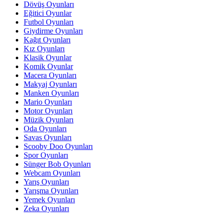
Dövüş Oyunları
Eğitici Oyunlar
Futbol Oyunları
Giydirme Oyunları
Kağıt Oyunları
Kız Oyunları
Klasik Oyunlar
Komik Oyunlar
Macera Oyunları
Makyaj Oyunları
Manken Oyunları
Mario Oyunları
Motor Oyunları
Müzik Oyunları
Oda Oyunları
Savas Oyunları
Scooby Doo Oyunları
Spor Oyunları
Sünger Bob Oyunları
Webcam Oyunları
Yarış Oyunları
Yarışma Oyunları
Yemek Oyunları
Zeka Oyunları