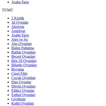
Araba Yarış
TÜMÜ
2 Kişilik
3d Oyunlar
Aksiyon
Ameliyat
Araba Yarış
Ateş ve Su
Atış Oyunları
Balon Patlatma
Barbie Oyunları
Beceri Oyunları
Ben 10 Oyunları
Bilardo Oyunları
Boyama
Çizgi Film
Çocuk Oyunları
Dini Oyunlar
Dövüş Oyunları
Eğitici Oyunlar
Futbol Oyunları
Giydirme
Kağıt Oyunları