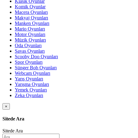
Klasik Oyunlar
Komik Oyunlar
Macera Oyunları
Makyaj Oyunları
Manken Oyunları
Mario Oyunları
Motor Oyunları
Müzik Oyunları
Oda Oyunları
Savas Oyunları
Scooby Doo Oyunları
Spor Oyunları
Sünger Bob Oyunları
Webcam Oyunları
Yarış Oyunları
Yarışma Oyunları
Yemek Oyunları
Zeka Oyunları
×
Sitede Ara
Sitede Ara