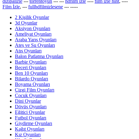
dizipalizle
---
torrentoyun
---
---
hdfilm izle
----
film izle hint
, ----
Film İzle
, ---
fullhdfilmizlesene
---
-----
2 Kişilik Oyunlar
3d Oyunlar
Aksiyon Oyunları
Ameliyat Oyunları
Araba Yarış Oyunları
Ateş ve Su Oyunları
Atış Oyunları
Balon Patlatma Oyunları
Barbie Oyunları
Beceri Oyunları
Ben 10 Oyunları
Bilardo Oyunları
Boyama Oyunları
Çizgi Film Oyunları
Çocuk Oyunları
Dini Oyunlar
Dövüş Oyunları
Eğitici Oyunlar
Futbol Oyunları
Giydirme Oyunları
Kağıt Oyunları
Kız Oyunları