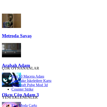
Metroda Savaş
Arabalı Adam
ÇOK OYNANANLAR
Ben 10 Macera Adası
Finn Jake İskeletlere Karşı
Minecraft Pubg Mod 3d
Counter Strike
Okçu Çöp Adam 3
YENİ EKLENENLER
Elsa Moda Çarkı