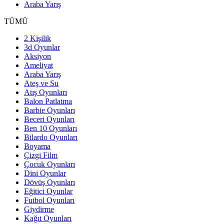
Araba Yarış
TÜMÜ
2 Kişilik
3d Oyunlar
Aksiyon
Ameliyat
Araba Yarış
Ateş ve Su
Atış Oyunları
Balon Patlatma
Barbie Oyunları
Beceri Oyunları
Ben 10 Oyunları
Bilardo Oyunları
Boyama
Çizgi Film
Çocuk Oyunları
Dini Oyunlar
Dövüş Oyunları
Eğitici Oyunlar
Futbol Oyunları
Giydirme
Kağıt Oyunları