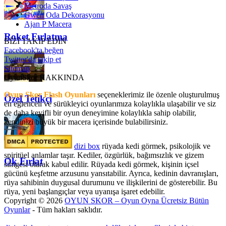
Metroda Savaş
Gwen Oda Dekorasyonu
Ajan P Macera
Roket Fırlatma
BİZİ TAKİP EDİN
Facebook'ta beğen
Twitter'da takip et
Sitemap
OyunSkor HAKKINDA
Oyun Skor Flash Oyunları
seçeneklerimiz ile özenle oluşturulmuş
Özel Tetikçi
en eğlenceli ve sürükleyici oyunlarımıza kolaylıkla ulaşabilir ve siz
de daha keyifli bir oyun deneyimine kolaylıkla sahip olabilir,
kendinizi büyük bir macera içerisinde bulabilirsiniz.
dizi box
rüyada kedi görmek​, psikolojik ve
spiritüel anlamlar taşır. Kediler, özgürlük, bağımsızlık ve gizem
Ok Fırlat
simgesi olarak kabul edilir. Rüyada kedi görmek, kişinin içsel
gücünü keşfetme arzusunu yansıtabilir. Ayrıca, kedinin davranışları,
rüya sahibinin duygusal durumunu ve ilişkilerini de gösterebilir. Bu
rüya, yeni başlangıçlar veya uyanışa işaret edebilir.
Copyright © 2026
OYUN SKOR – Oyun Oyna Ücretsiz Bütün
Oyunlar
- Tüm hakları saklıdır.