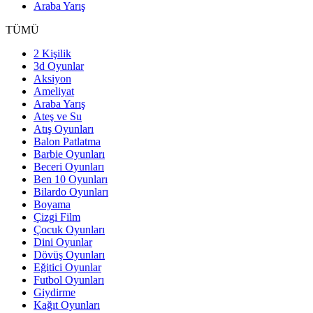
Araba Yarış
TÜMÜ
2 Kişilik
3d Oyunlar
Aksiyon
Ameliyat
Araba Yarış
Ateş ve Su
Atış Oyunları
Balon Patlatma
Barbie Oyunları
Beceri Oyunları
Ben 10 Oyunları
Bilardo Oyunları
Boyama
Çizgi Film
Çocuk Oyunları
Dini Oyunlar
Dövüş Oyunları
Eğitici Oyunlar
Futbol Oyunları
Giydirme
Kağıt Oyunları