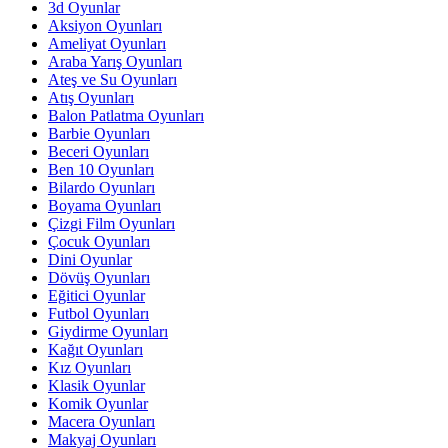
3d Oyunlar
Aksiyon Oyunları
Ameliyat Oyunları
Araba Yarış Oyunları
Ateş ve Su Oyunları
Atış Oyunları
Balon Patlatma Oyunları
Barbie Oyunları
Beceri Oyunları
Ben 10 Oyunları
Bilardo Oyunları
Boyama Oyunları
Çizgi Film Oyunları
Çocuk Oyunları
Dini Oyunlar
Dövüş Oyunları
Eğitici Oyunlar
Futbol Oyunları
Giydirme Oyunları
Kağıt Oyunları
Kız Oyunları
Klasik Oyunlar
Komik Oyunlar
Macera Oyunları
Makyaj Oyunları