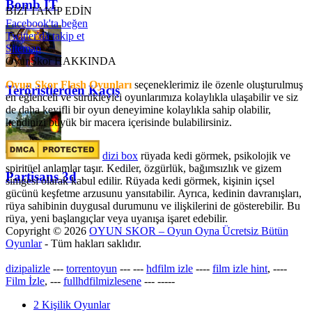
Bomb IT
BİZİ TAKİP EDİN
Facebook'ta beğen
Twitter'da takip et
Sitemap
OyunSkor HAKKINDA
Oyun Skor Flash Oyunları
seçeneklerimiz ile özenle oluşturulmuş
Teröristlerden Kaçış
en eğlenceli ve sürükleyici oyunlarımıza kolaylıkla ulaşabilir ve siz
de daha keyifli bir oyun deneyimine kolaylıkla sahip olabilir,
kendinizi büyük bir macera içerisinde bulabilirsiniz.
dizi box
rüyada kedi görmek​, psikolojik ve
spiritüel anlamlar taşır. Kediler, özgürlük, bağımsızlık ve gizem
Partisans 3d
simgesi olarak kabul edilir. Rüyada kedi görmek, kişinin içsel
gücünü keşfetme arzusunu yansıtabilir. Ayrıca, kedinin davranışları,
rüya sahibinin duygusal durumunu ve ilişkilerini de gösterebilir. Bu
rüya, yeni başlangıçlar veya uyanışa işaret edebilir.
Copyright © 2026
OYUN SKOR – Oyun Oyna Ücretsiz Bütün
Oyunlar
- Tüm hakları saklıdır.
dizipalizle
---
torrentoyun
---
---
hdfilm izle
----
film izle hint
, ----
Film İzle
, ---
fullhdfilmizlesene
---
-----
2 Kişilik Oyunlar