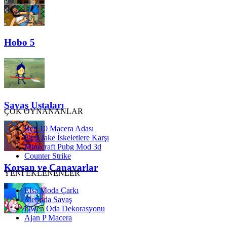
Hobo 5
Savaş Ustaları
ÇOK OYNANANLAR
Ben 10 Macera Adası
Finn Jake İskeletlere Karşı
Minecraft Pubg Mod 3d
Counter Strike
Korsan ve Canavarlar
YENİ EKLENENLER
Elsa Moda Çarkı
Metroda Savaş
Gwen Oda Dekorasyonu
Ajan P Macera