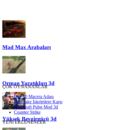
Mad Max Arabaları
Orman Yaratıkları 3d
ÇOK OYNANANLAR
Ben 10 Macera Adası
Finn Jake İskeletlere Karşı
Minecraft Pubg Mod 3d
Counter Strike
Yüksek Beygirgücü 3d
YENİ EKLENENLER