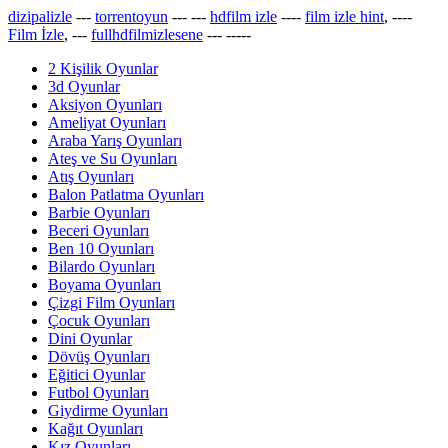
dizipalizle
---
torrentoyun
---
---
hdfilm izle
----
film izle hint
, ----
Film İzle
, ---
fullhdfilmizlesene
---
-----
2 Kişilik Oyunlar
3d Oyunlar
Aksiyon Oyunları
Ameliyat Oyunları
Araba Yarış Oyunları
Ateş ve Su Oyunları
Atış Oyunları
Balon Patlatma Oyunları
Barbie Oyunları
Beceri Oyunları
Ben 10 Oyunları
Bilardo Oyunları
Boyama Oyunları
Çizgi Film Oyunları
Çocuk Oyunları
Dini Oyunlar
Dövüş Oyunları
Eğitici Oyunlar
Futbol Oyunları
Giydirme Oyunları
Kağıt Oyunları
Kız Oyunları