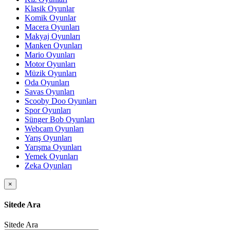
Klasik Oyunlar
Komik Oyunlar
Macera Oyunları
Makyaj Oyunları
Manken Oyunları
Mario Oyunları
Motor Oyunları
Müzik Oyunları
Oda Oyunları
Savas Oyunları
Scooby Doo Oyunları
Spor Oyunları
Sünger Bob Oyunları
Webcam Oyunları
Yarış Oyunları
Yarışma Oyunları
Yemek Oyunları
Zeka Oyunları
×
Sitede Ara
Sitede Ara