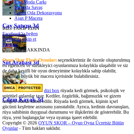
Elsa Moda Çarkı
Metroda Savaş
Gwen Oda Dekorasyonu
Ajan P Macera
Çay Satıcısı 3d
BİZİ TAKİP EDİN
Facebook'ta beğen
Twitter'da takip et
Sitemap
OyunSkor HAKKINDA
Oyun Skor Flash Oyunları
seçeneklerimiz ile özenle oluşturulmuş
Süt Arabası 3d
en eğlenceli ve sürükleyici oyunlarımıza kolaylıkla ulaşabilir ve siz
de daha keyifli bir oyun deneyimine kolaylıkla sahip olabilir,
kendinizi büyük bir macera içerisinde bulabilirsiniz.
dizi box
rüyada kedi görmek​, psikolojik ve
spiritüel anlamlar taşır. Kediler, özgürlük, bağımsızlık ve gizem
Çılgın Kayak 3d
simgesi olarak kabul edilir. Rüyada kedi görmek, kişinin içsel
gücünü keşfetme arzusunu yansıtabilir. Ayrıca, kedinin davranışları,
rüya sahibinin duygusal durumunu ve ilişkilerini de gösterebilir. Bu
rüya, yeni başlangıçlar veya uyanışa işaret edebilir.
Copyright © 2026
OYUN SKOR – Oyun Oyna Ücretsiz Bütün
Oyunlar
- Tüm hakları saklıdır.