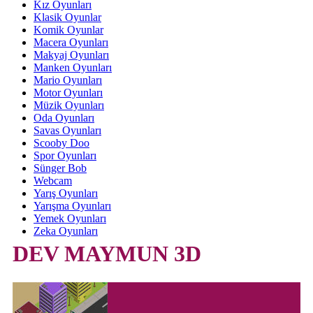
Kız Oyunları
Klasik Oyunlar
Komik Oyunlar
Macera Oyunları
Makyaj Oyunları
Manken Oyunları
Mario Oyunları
Motor Oyunları
Müzik Oyunları
Oda Oyunları
Savas Oyunları
Scooby Doo
Spor Oyunları
Sünger Bob
Webcam
Yarış Oyunları
Yarışma Oyunları
Yemek Oyunları
Zeka Oyunları
DEV MAYMUN 3D