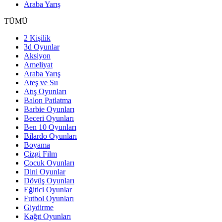
Araba Yarış
TÜMÜ
2 Kişilik
3d Oyunlar
Aksiyon
Ameliyat
Araba Yarış
Ateş ve Su
Atış Oyunları
Balon Patlatma
Barbie Oyunları
Beceri Oyunları
Ben 10 Oyunları
Bilardo Oyunları
Boyama
Çizgi Film
Çocuk Oyunları
Dini Oyunlar
Dövüş Oyunları
Eğitici Oyunlar
Futbol Oyunları
Giydirme
Kağıt Oyunları