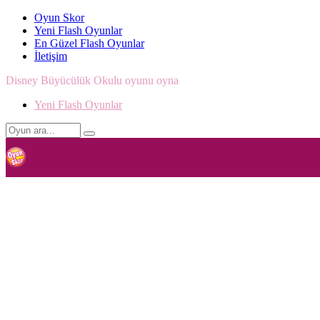
Oyun Skor
Yeni Flash Oyunlar
En Güzel Flash Oyunlar
İletişim
Disney Büyücülük Okulu oyunu oyna
Yeni Flash Oyunlar