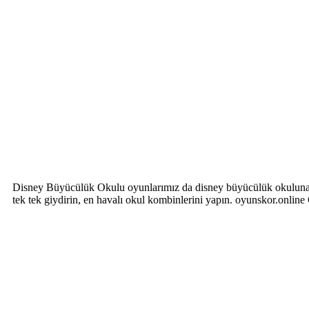
Disney Büyücülük Okulu oyunlarımız da disney büyücülük okuluna gid
tek tek giydirin, en havalı okul kombinlerini yapın. oyunskor.onlin