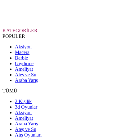
KATEGORİLER
POPÜLER
Aksiyon
Macera
Barbie
Giydirme
Ameliyat
Ateş ve Su
Araba Yarış
TÜMÜ
2 Kişilik
3d Oyunlar
Aksiyon
Ameliyat
Araba Yarış
Ateş ve Su
Atış Oyunları