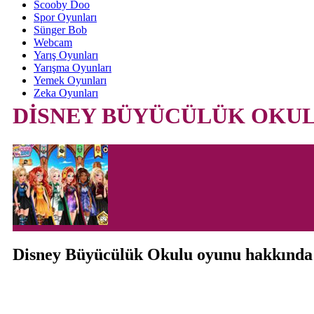
Scooby Doo
Spor Oyunları
Sünger Bob
Webcam
Yarış Oyunları
Yarışma Oyunları
Yemek Oyunları
Zeka Oyunları
DİSNEY BÜYÜCÜLÜK OKU
Disney Büyücülük Okulu oyunu hakkında