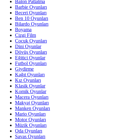
Balon Patlatma
Barbie Oyunları
Beceri Oyunları
Ben 10 Oyunları
Bilardo Oyunları
Boyama
Çizgi Film
Çocuk Oyunları
Dini Oyunlar
Dövüş Oyunları
Eğitici Oyunlar
Futbol Oyunları
Giydirme
Kağıt Oyunları
Kız Oyunları
Klasik Oyunlar
Komik Oyunlar
Macera Oyunları
Makyaj Oyunları
Manken Oyunları
Mario Oyunları
Motor Oyunları
Müzik Oyunları
Oda Oyunları
Savas Oyunları