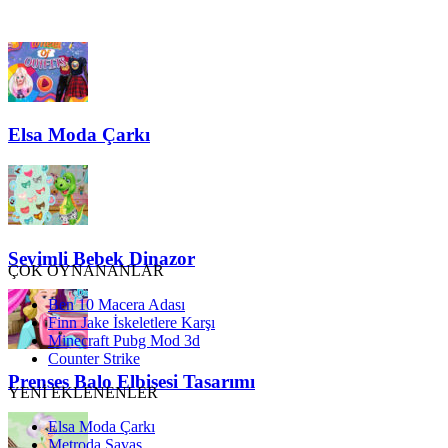
Elsa Moda Çarkı
Sevimli Bebek Dinazor
ÇOK OYNANANLAR
Ben 10 Macera Adası
Finn Jake İskeletlere Karşı
Minecraft Pubg Mod 3d
Counter Strike
Prenses Balo Elbisesi Tasarımı
YENİ EKLENENLER
Elsa Moda Çarkı
Metroda Savaş