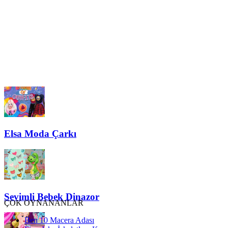
Elsa Moda Çarkı
Sevimli Bebek Dinazor
ÇOK OYNANANLAR
Ben 10 Macera Adası