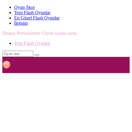
Oyun Skor
Yeni Flash Oyunlar
En Güzel Flash Oyunlar
İletişim
Disney Prenseslerini Giydir oyunu oyna
Yeni Flash Oyunlar