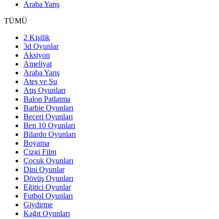
Araba Yarış
TÜMÜ
2 Kişilik
3d Oyunlar
Aksiyon
Ameliyat
Araba Yarış
Ateş ve Su
Atış Oyunları
Balon Patlatma
Barbie Oyunları
Beceri Oyunları
Ben 10 Oyunları
Bilardo Oyunları
Boyama
Çizgi Film
Çocuk Oyunları
Dini Oyunlar
Dövüş Oyunları
Eğitici Oyunlar
Futbol Oyunları
Giydirme
Kağıt Oyunları