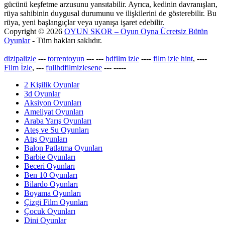
gücünü keşfetme arzusunu yansıtabilir. Ayrıca, kedinin davranışları,
rüya sahibinin duygusal durumunu ve ilişkilerini de gösterebilir. Bu
rüya, yeni başlangıçlar veya uyanışa işaret edebilir.
Copyright © 2026
OYUN SKOR – Oyun Oyna Ücretsiz Bütün
Oyunlar
- Tüm hakları saklıdır.
dizipalizle
---
torrentoyun
---
---
hdfilm izle
----
film izle hint
, ----
Film İzle
, ---
fullhdfilmizlesene
---
-----
2 Kişilik Oyunlar
3d Oyunlar
Aksiyon Oyunları
Ameliyat Oyunları
Araba Yarış Oyunları
Ateş ve Su Oyunları
Atış Oyunları
Balon Patlatma Oyunları
Barbie Oyunları
Beceri Oyunları
Ben 10 Oyunları
Bilardo Oyunları
Boyama Oyunları
Çizgi Film Oyunları
Çocuk Oyunları
Dini Oyunlar