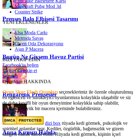
Finn Jake İskeletlere Karşı
Minecraft Pubg Mod 3d
Counter Strike
Prenses Balo Elbisesi Tasarımı
YENİ EKLENENLER
Elsa Moda Çarkı
Metroda Savaş
Gwen Oda Dekorasyonu
Ajan P Macera
Bugün Ne Giysem Havuz Partisi
BİZİ TAKİP EDİN
Facebook'ta beğen
Twitter'da takip et
Sitemap
OyunSkor HAKKINDA
Oyun Skor Flash Oyunları
seçeneklerimiz ile özenle oluşturulmuş
Rengarenk Prensesler
en eğlenceli ve sürükleyici oyunlarımıza kolaylıkla ulaşabilir ve siz
de daha keyifli bir oyun deneyimine kolaylıkla sahip olabilir,
kendinizi büyük bir macera içerisinde bulabilirsiniz.
dizi box
rüyada kedi görmek​, psikolojik ve
spiritüel anlamlar taşır. Kediler, özgürlük, bağımsızlık ve gizem
Anna Kırmızı Halıda
simgesi olarak kabul edilir. Rüyada kedi görmek, kişinin içsel