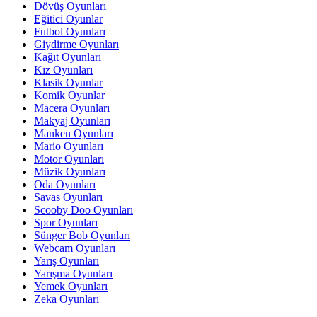
Dövüş Oyunları
Eğitici Oyunlar
Futbol Oyunları
Giydirme Oyunları
Kağıt Oyunları
Kız Oyunları
Klasik Oyunlar
Komik Oyunlar
Macera Oyunları
Makyaj Oyunları
Manken Oyunları
Mario Oyunları
Motor Oyunları
Müzik Oyunları
Oda Oyunları
Savas Oyunları
Scooby Doo Oyunları
Spor Oyunları
Sünger Bob Oyunları
Webcam Oyunları
Yarış Oyunları
Yarışma Oyunları
Yemek Oyunları
Zeka Oyunları