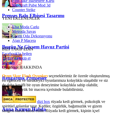
Finn Jake İskeletlere Karşı
Minecraft Pubg Mod 3d
Counter Strike
Prenses Balo Elbisesi Tasarımı
YENİ EKLENENLER
Elsa Moda Çarkı
Metroda Savaş
Gwen Oda Dekorasyonu
Ajan P Macera
Bugün Ne Giysem Havuz Partisi
BİZİ TAKİP EDİN
Facebook'ta beğen
Twitter'da takip et
Sitemap
OyunSkor HAKKINDA
Oyun Skor Flash Oyunları
seçeneklerimiz ile özenle oluşturulmuş
Rengarenk Prensesler
en eğlenceli ve sürükleyici oyunlarımıza kolaylıkla ulaşabilir ve siz
de daha keyifli bir oyun deneyimine kolaylıkla sahip olabilir,
kendinizi büyük bir macera içerisinde bulabilirsiniz.
dizi box
rüyada kedi görmek​, psikolojik ve
spiritüel anlamlar taşır. Kediler, özgürlük, bağımsızlık ve gizem
Anna Kırmızı Halıda
simgesi olarak kabul edilir. Rüyada kedi görmek, kişinin içsel